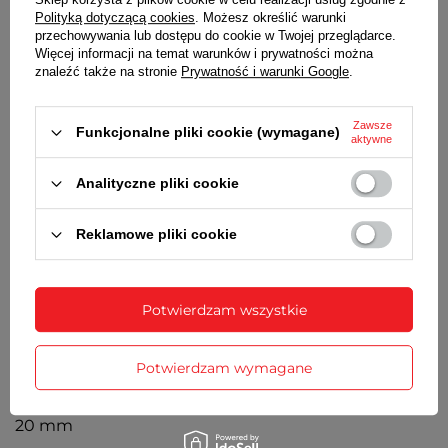
Polityką dotyczącą cookies
. Możesz określić warunki
PASEK
przechowywania lub dostępu do cookie w Twojej przeglądarce.
Więcej informacji na temat warunków i prywatności można
Pasek z naturalnej skóry
znaleźć także na stronie
Prywatność i warunki Google
.
BATERIA
Zawsze
Funkcjonalne pliki cookie (wymagane)
Orientacyjny czas działania zegarka bez
aktywne
konieczności wymiany baterii - 2 lata
Analityczne pliki cookie
MECHANIZM
Kwarcowy
Reklamowe pliki cookie
ŚREDNICA KOPERTY
41 mm
Potwierdzam wszystkie
GRUBOŚĆ KOPERTY
8 mm
Potwierdzam wymagane
SZEROKOŚĆ PASKA PRZY KOPERCIE
20 mm