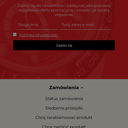
Zapisz się do newslettera i zdobywaj jako pierwszy
wyjątkowe oferty promocyjne i nowości ze świata
zegarków.
Polityka prywatności
Zapisz się
Zamówienia
Status zamówienia
Śledzenie przesyłki
Chcę zareklamować produkt
Chcę zwrócić produkt