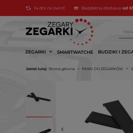
14 dni na zwrot
Bezpłatna dostawa
od 6
ZEGARKI
BUDZIKI I ZEG
SMARTWATCHE
Jesteś tutaj:
Strona główna
PASKI DO ZEGARKÓW