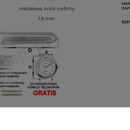
MAX
metalowa, kolor srebrny
ZAP
1,9 mm
SZE
T