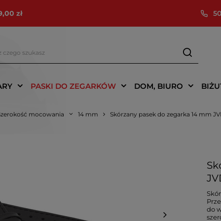
9,00 zł
50
ARY
PASKI DO ZEGARKÓW
DOM, BIURO
BIŻU
Szerokość mocowania
14 mm
Skórzany pasek do zegarka 14 mm JV
Sk
JV
Skór
Prze
do 
szer