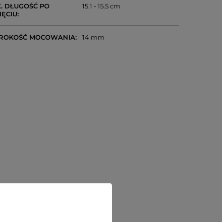
. DŁUGOŚĆ PO
15.1 - 15.5 cm
IĘCIU
ROKOŚĆ MOCOWANIA
14 mm