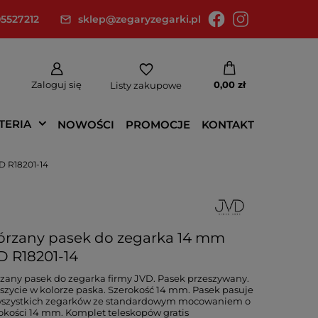
5527212
sklep@zegaryzegarki.pl
Zaloguj się
0,00 zł
Listy zakupowe
TERIA
NOWOŚCI
PROMOCJE
KONTAKT
D R18201-14
órzany pasek do zegarka 14 mm
D R18201-14
zany pasek do zegarka firmy JVD. Pasek przeszywany.
szycie w kolorze paska. Szerokość 14 mm. Pasek pasuje
wszystkich zegarków ze standardowym mocowaniem o
okości 14 mm. Komplet teleskopów gratis