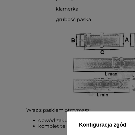
klamerka
grubość paska
Wraz z paskiem otrzymasz:
dowód zakupu - paragon lub fakturę VA
Konfiguracja zgód
komplet teleskopów