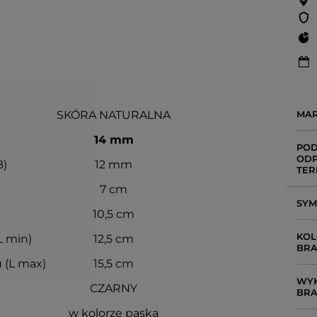
SKÓRA NATURALNA
MA
14 mm
POD
ODP
B)
12 mm
TER
7 cm
SY
10,5 cm
KOL
L min)
12,5 cm
BRA
 (L max)
15,5 cm
WYK
CZARNY
BRA
w kolorze paska