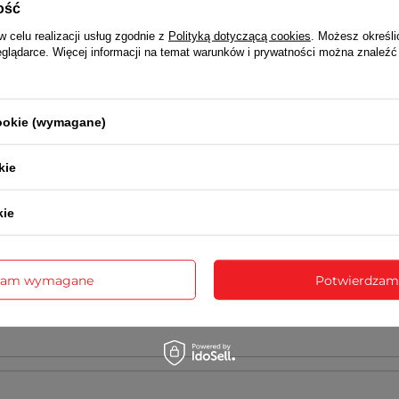
ość
NAPISZ SWOJĄ OPINIĘ
w celu realizacji usług zgodnie z
Polityką dotyczącą cookies
. Możesz określi
eglądarce. Więcej informacji na temat warunków i prywatności można znaleźć
Twoja ocena:
5/5
cookie (wymagane)
 opinii
kie
kie
sne zdjęcie produktu:
zam wymagane
Potwierdzam