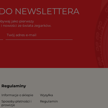
Ę DO NEWSLETTERA
dobywaj jako pierwszy
i nowości ze świata zegarków.
Regulaminy
Informacje o sklepie
Wysyłka
Sposoby płatności i
Regulamin
prowizje