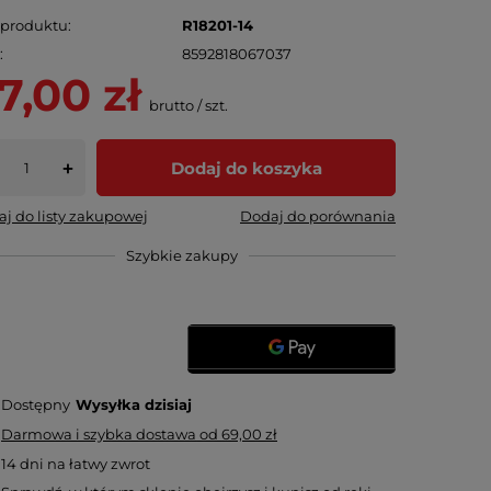
 produktu
R18201-14
N
8592818067037
7,00 zł
brutto
/
szt.
Dodaj do koszyka
+
j do listy zakupowej
Dodaj do porównania
Szybkie zakupy
Dostępny
Wysyłka
dzisiaj
Darmowa i szybka dostawa
od
69,00 zł
14
dni na łatwy zwrot