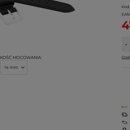
Kod
EA
4
-
KOŚĆ MOCOWANIA:
Doda
14 mm