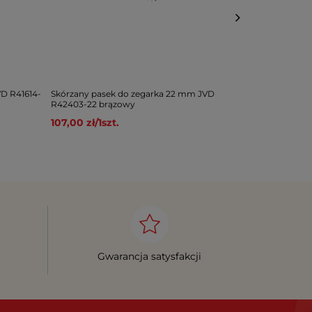
VD R41614-
Skórzany pasek do zegarka 22 mm JVD
Skórzany pas
R42403-22 brązowy
16 błękitny
107,00 zł
/
1
szt.
59,00 zł
/
1
sz
Gwarancja satysfakcji