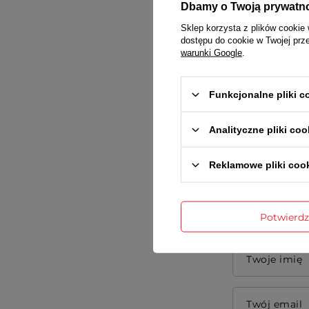
Dbamy o Twoją prywatn
Sklep korzysta z plików cookie 
dostępu do cookie w Twojej prz
warunki Google
.
Funkcjonalne pliki 
Treść twojej
Analityczne pliki coo
Reklamowe pliki coo
Dodaj wła
Potwierd
Twoje imię
Twój email