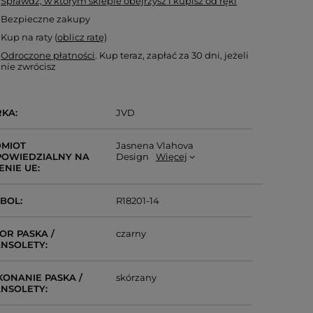
Sprawdź, w którym sklepie obejrzysz i kupisz od ręki
Bezpieczne zakupy
Kup na raty (
oblicz ratę
)
Odroczone płatności
. Kup teraz, zapłać za 30 dni, jeżeli
nie zwrócisz
RKA
JVD
MIOT
Jasnena Vlahova
OWIEDZIALNY NA
Design
Więcej
ENIE UE
MBOL
R18201-14
OR PASKA /
czarny
NSOLETY
ONANIE PASKA /
skórzany
NSOLETY