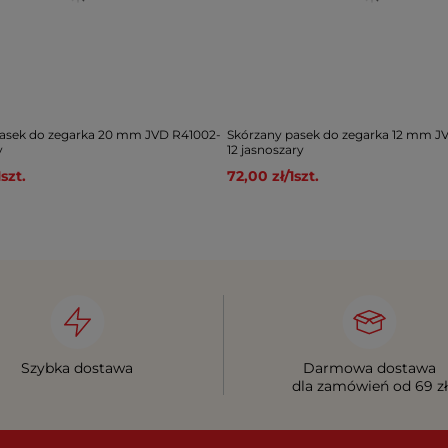
asek do zegarka 20 mm JVD R41002-
Skórzany pasek do zegarka 12 mm J
y
12 jasnoszary
1
szt.
72,00 zł
/
1
szt.
Szybka dostawa
Darmowa dostawa
dla zamówień od 69 zł