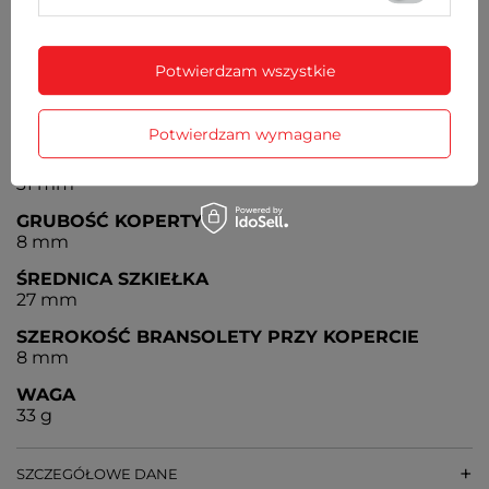
BATERIA
Czas działania zegarka bez konieczności wymiany
baterii - 3 lata
Potwierdzam wszystkie
MECHANIZM
MYIOTA
Potwierdzam wymagane
ŚREDNICA KOPERTY
31 mm
GRUBOŚĆ KOPERTY
8 mm
ŚREDNICA SZKIEŁKA
27 mm
SZEROKOŚĆ BRANSOLETY PRZY KOPERCIE
8 mm
WAGA
33 g
SZCZEGÓŁOWE DANE