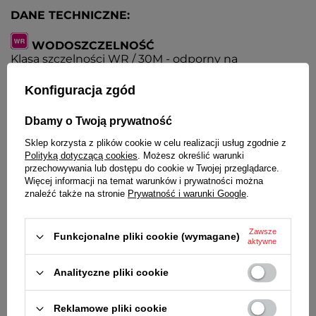
DANE TECHNICZNE:
WODOSZCZELNOŚĆ
Klasa szczelności WR / 30M - odporny na
zachlapania
Konfiguracja zgód
SZKIEŁKO
Płaskie
Dbamy o Twoją prywatność
Sklep korzysta z plików cookie w celu realizacji usług zgodnie z
MINERAL GLASS
Polityką dotyczącą cookies
. Możesz określić warunki
Szkiełko mineralne o podwyższonej odporności na
przechowywania lub dostępu do cookie w Twojej przeglądarce.
zarysowania
Więcej informacji na temat warunków i prywatności można
znaleźć także na stronie
Prywatność i warunki Google
.
KOPERTA
Metalowa, nierdzewna
Zawsze
Funkcjonalne pliki cookie (wymagane)
aktywne
BRANSOLETA
Wysokiej jakości stal nierdzewna. Siatkowa
Analityczne pliki cookie
ZAPIĘCIE
Z możliwością regulacji
Reklamowe pliki cookie