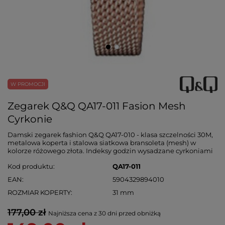
W PROMOCJI
Zegarek Q&Q QA17-011 Fasion Mesh
Cyrkonie
Damski zegarek fashion Q&Q QA17-010 - klasa szczelności 30M,
metalowa koperta i stalowa siatkowa bransoleta (mesh) w
kolorze różowego złota. Indeksy godzin wysadzane cyrkoniami
Kod produktu
QA17-011
EAN
5904329894010
ROZMIAR KOPERTY
31 mm
177,00 zł
Najniższa cena z 30 dni przed obniżką