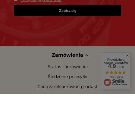
Zapisz się
Zamówienia
Prawdziwe
opinie klientów
4.9
Status zamówienia
/ 5.0
Śledzenie przesyłki
761 opinii
Chcę zareklamować produkt
Chcę zwrócić produkt
Chcę wymienić towar
Kontakt
Konto