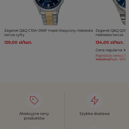
Zegarek Q&Q C10A-056P męski klasyczny niebieska
Zegarek Q&Q Q05C
tarcza cyfry
niebieska tarcza
129,00 zł
/
1
szt.
134,00 zł
/
1
szt.
Cena regularna:
149
Najniższa cena z 30
149,00 zł
/
1
szt.
-10%
Atrakcyjne ceny
Szybka dostawa
produktów