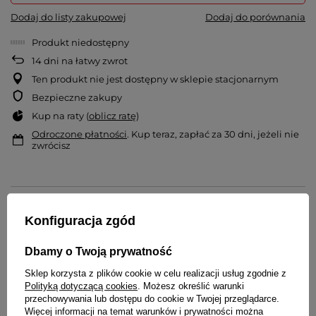
Dodaj do listy zakupowej
Dodaj do porównania
Produkt niedostępny
14
dni na łatwy zwrot
Ten produkt nie jest dostępny w sklepie stacjonarnym
Bezpieczne zakupy
Kup na raty (
oblicz ratę
)
Odroczone płatności
. Kup teraz, zapłać za 30 dni, jeżeli nie
zwrócisz
OPIS
Konfiguracja zgód
DANE TECHNICZNE:
Dbamy o Twoją prywatność
WODOSZCZELNOŚĆ
Sklep korzysta z plików cookie w celu realizacji usług zgodnie z
Klasa szczelności WR / 30M - odporny na
Polityką dotyczącą cookies
. Możesz określić warunki
zachlapania
przechowywania lub dostępu do cookie w Twojej przeglądarce.
Więcej informacji na temat warunków i prywatności można