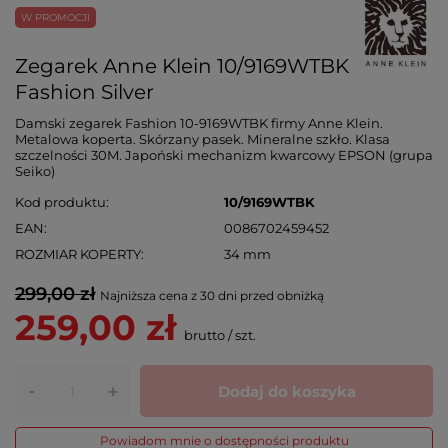
W PROMOCJI
Zegarek Anne Klein 10/9169WTBK
Fashion Silver
Damski zegarek Fashion 10-9169WTBK firmy Anne Klein.
Metalowa koperta. Skórzany pasek. Mineralne szkło. Klasa
szczelności 30M. Japoński mechanizm kwarcowy EPSON (grupa
Seiko)
Kod produktu
10/9169WTBK
EAN
0086702459452
ROZMIAR KOPERTY
34 mm
299,00 zł
Najniższa cena z 30 dni przed obniżką
259,00 zł
brutto
/
szt.
-
Dodaj do koszyka
+
Powiadom mnie o dostępności produktu