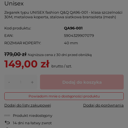
Unisex
Zegarek typu UNISEX fashion Q&Q QA96-001 - klasa szczelności
30M, metalowa koperta, stalowa siatkowa bransoleta (mesh)
Kod produktu
QA96-001
EAN
5904329907079
ROZMIAR KOPERTY
40 mm
179,00 zł
Najniższa cena z 30 dni przed obniżką
149,00 zł
brutto
/
szt.
-
Dodaj do koszyka
+
Powiadom mnie o dostępności produktu
Dodaj do listy zakupowej
Dodaj do porównania
Produkt niedostępny
14
dni na łatwy zwrot