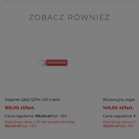
ZOBACZ RÓWNIEŻ
PROMOCJA
Zegarek Q&Q QZ94-201 męski
Biżuteryjny zegar
169,00 zł
/
1
szt.
149,00 zł
/
1
szt.
Cena regularna:
195,00 zł
/
1
szt.
-13%
Cena regularna:
159
Najniższa cena z 30 dni przed obniżką:
Najniższa cena z 30
195,00 zł
/
1
szt.
-13%
159,00 zł
/
1
szt.
-6%