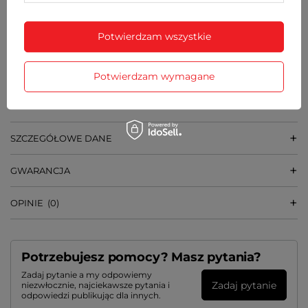
ŚREDNICA SZKIEŁKA
37 mm
Potwierdzam wszystkie
SZEROKOŚĆ BRANSOLETY PRZY KOPERCIE
20 mm
Potwierdzam wymagane
WAGA
65 g
SZCZEGÓŁOWE DANE
GWARANCJA
OPINIE
(0)
Potrzebujesz pomocy? Masz pytania?
Zadaj pytanie a my odpowiemy
Zadaj pytanie
niezwłocznie, najciekawsze pytania i
odpowiedzi publikując dla innych.