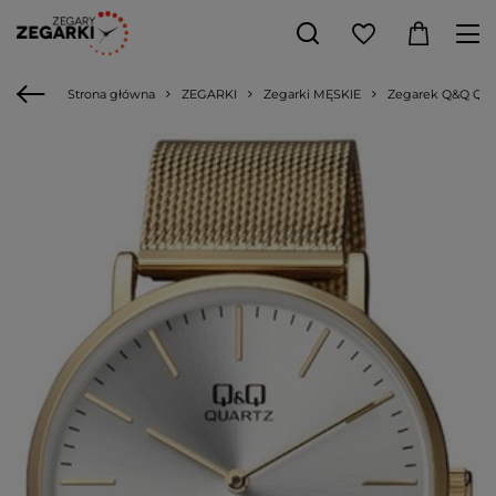
Strona główna
ZEGARKI
Zegarki MĘSKIE
Zegarek Q&Q QA9