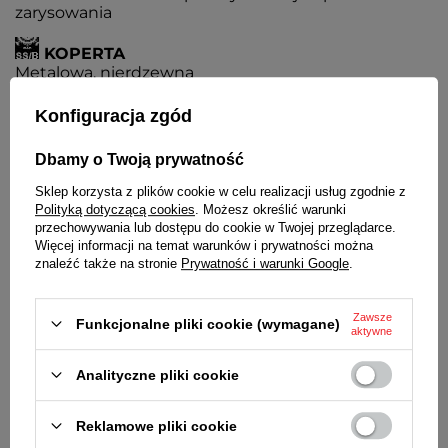
zarysowania
KOPERTA
Metalowa, nierdzewna
BRANSOLETA
Konfiguracja zgód
Wysokiej jakości stal nierdzewna. Siatkowa
Dbamy o Twoją prywatność
ZAPIĘCIE
Sklep korzysta z plików cookie w celu realizacji usług zgodnie z
Z możliwością regulacji
Polityką dotyczącą cookies
. Możesz określić warunki
przechowywania lub dostępu do cookie w Twojej przeglądarce.
BATERIA
Więcej informacji na temat warunków i prywatności można
Czas działania zegarka bez konieczności wymiany
znaleźć także na stronie
Prywatność i warunki Google
.
baterii - 3 lata
MECHANIZM
Zawsze
Funkcjonalne pliki cookie (wymagane)
MYIOTA
aktywne
ŚREDNICA KOPERTY
Analityczne pliki cookie
40 mm
GRUBOŚĆ KOPERTY
Reklamowe pliki cookie
8 mm