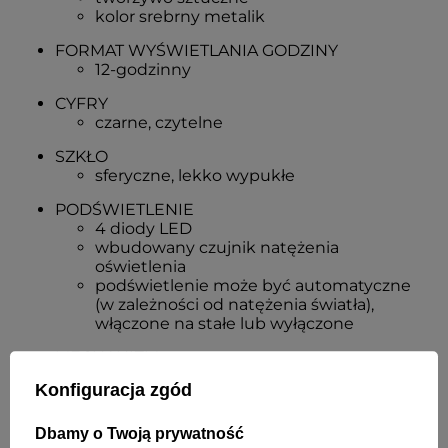
kolor srebrny metalik
FORMAT WYŚWIETLANIA GODZINY
12-godzinny
CYFRY
czarne, czytelne
SZKŁO
sferyczne, lekko wypukłe
PODŚWIETLENIE
4 diody LED
wbudowany czujnik natężenia
oświetlenia
podświetlenie może być automatyczne
(w zależności od natężenia światła),
włączone na stałe lub wyłączone
MECHANIZM
kwarcowy
Konfiguracja zgód
z cichym (płynącym) sekundnikiem
ZASILANIE
Dbamy o Twoją prywatność