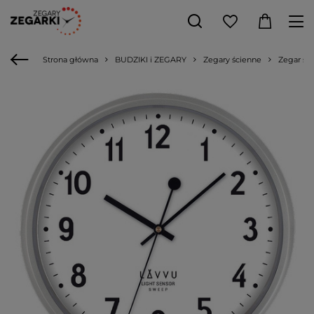
Strona główna
BUDZIKI i ZEGARY
Zegary ścienne
Zegar śc