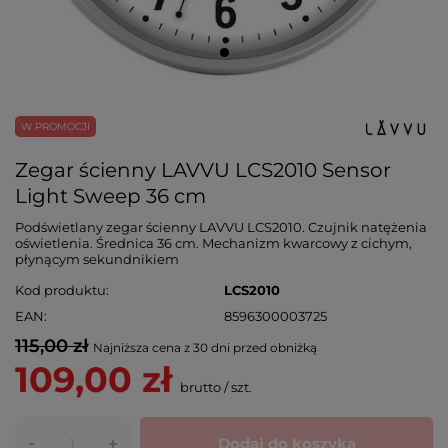
W PROMOCJI
Zegar ścienny LAVVU LCS2010 Sensor
Light Sweep 36 cm
Podświetlany zegar ścienny LAVVU LCS2010. Czujnik natężenia
oświetlenia. Średnica 36 cm. Mechanizm kwarcowy z cichym,
płynącym sekundnikiem
Kod produktu
LCS2010
EAN
8596300003725
115,00 zł
Najniższa cena z 30 dni przed obniżką
109,00 zł
brutto
/
szt.
-
Dodaj do koszyka
+