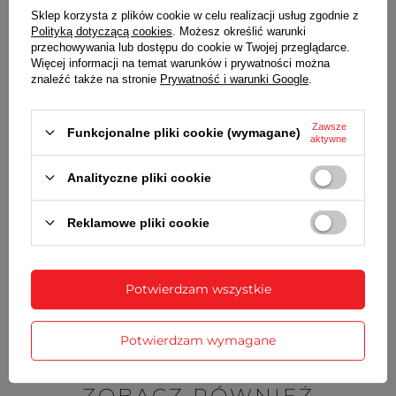
1 bateria typu AA (LR6) - do pracy zegara
Sklep korzysta z plików cookie w celu realizacji usług zgodnie z
3 baterie typu AA (LR6) - do podświetlenia
Polityką dotyczącą cookies
. Możesz określić warunki
WYMIARY
przechowywania lub dostępu do cookie w Twojej przeglądarce.
średnica - 35,5 cm
Więcej informacji na temat warunków i prywatności można
znaleźć także na stronie
Prywatność i warunki Google
.
grubość - 4,5 cm
Zawsze
SZCZEGÓŁOWE DANE
Funkcjonalne pliki cookie (wymagane)
aktywne
GWARANCJA
Analityczne pliki cookie
OPINIE
(0)
Reklamowe pliki cookie
Potrzebujesz pomocy? Masz pytania?
Potwierdzam wszystkie
Zadaj pytanie a my odpowiemy
Zadaj pytanie
niezwłocznie, najciekawsze pytania i
odpowiedzi publikując dla innych.
Potwierdzam wymagane