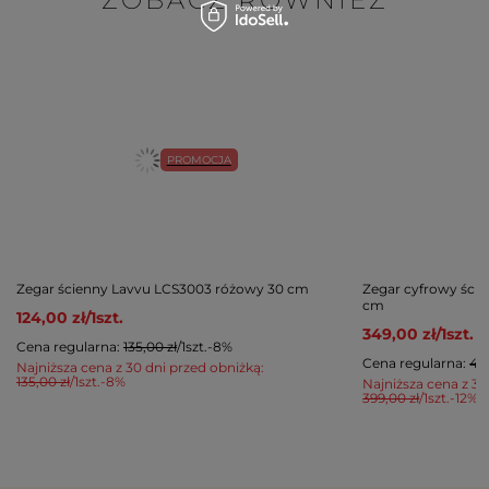
ZOBACZ RÓWNIEŻ
PROMOCJA
Zegar ścienny Lavvu LCS3003 różowy 30 cm
Zegar cyfrowy ści
cm
124,00 zł
/
1
szt.
349,00 zł
/
1
szt.
Cena regularna:
135,00 zł
/
1
szt.
-8%
Cena regularna:
425
Najniższa cena z 30 dni przed obniżką:
135,00 zł
/
1
szt.
-8%
Najniższa cena z 30
399,00 zł
/
1
szt.
-12%