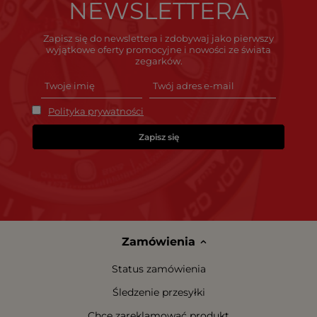
NEWSLETTERA
Zapisz się do newslettera i zdobywaj jako pierwszy
wyjątkowe oferty promocyjne i nowości ze świata
zegarków.
Polityka prywatności
Zapisz się
Zamówienia
Status zamówienia
Śledzenie przesyłki
Chcę zareklamować produkt