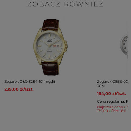
ZOBACZ RÓWNIEŻ
Zegarek Q&Q S284-101 męski
Zegarek Q55B-002P
30M
239,00 zł
/
1
szt.
164,00 zł
/
1
szt.
Cena regularna:
179
Najniższa cena z 30
179,00 zł
/
1
szt.
-8%