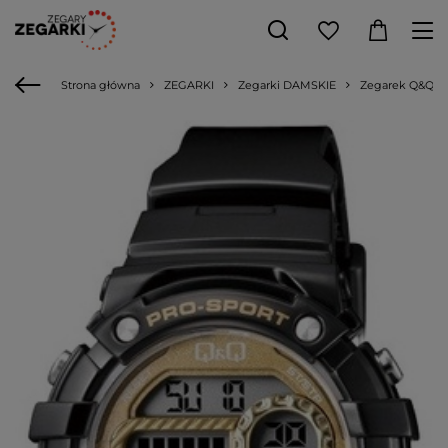
Strona główna
ZEGARKI
Zegarki DAMSKIE
Zegarek Q&Q M1