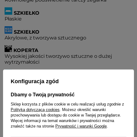
SZKIEŁKO
Płaskie
SZKIEŁKO
Akrylowe, z tworzywa sztucznego
KOPERTA
Wysokiej jakości tworzywo sztuczne o dużej
wytrzymałości
PASEK
Tworzywo sztuczne
Konfiguracja zgód
WYŚWIETLANIE GODZINY
Dbamy o Twoją prywatność
Czas może być wyświetlany w formacie 12 lub 24-
Sklep korzysta z plików cookie w celu realizacji usług zgodnie z
godzinnym
Polityką dotyczącą cookies
. Możesz określić warunki
przechowywania lub dostępu do cookie w Twojej przeglądarce.
PODWÓJNY CZAS
Więcej informacji na temat warunków i prywatności można
Jednoczesny pomiar czasu w dwóch różnych
znaleźć także na stronie
Prywatność i warunki Google
.
strefach czasowych