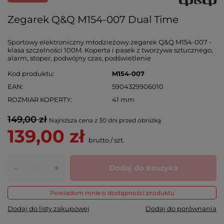
Zegarek Q&Q M154-007 Dual Time
Sportowy elektroniczny młodzieżowy zegarek Q&Q M154-007 -
klasa szczelności 100M. Koperta i pasek z tworzywa sztucznego,
alarm, stoper, podwójny czas, podświetlenie
Kod produktu
M154-007
EAN
5904329906010
ROZMIAR KOPERTY
41 mm
149,00 zł
Najniższa cena z 30 dni przed obniżką
139,00 zł
brutto
/
szt.
-
Dodaj do koszyka
+
Powiadom mnie o dostępności produktu
Dodaj do listy zakupowej
Dodaj do porównania