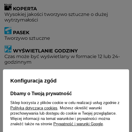
KOPERTA
Wysokiej jakości tworzywo sztuczne o dużej
wytrzymałości
PASEK
Tworzywo sztuczne
WYŚWIETLANIE GODZINY
Czas może być wyświetlany w formacie 12 lub 24-
godzinnym
PODWÓJNY CZAS
Jednoczesny pomiar czasu w dwóch różnych
Konfiguracja zgód
strefach czasowych
Dbamy o Twoją prywatność
KALENDARZ
Sklep korzysta z plików cookie w celu realizacji usług zgodnie z
W pełni automatyczny kalendarz uwzględniający
Polityką dotyczącą cookies
. Możesz określić warunki
lata przestępne
przechowywania lub dostępu do cookie w Twojej przeglądarce.
Więcej informacji na temat warunków i prywatności można
ALARM
znaleźć także na stronie
Prywatność i warunki Google
.
Alarm pojedynczy