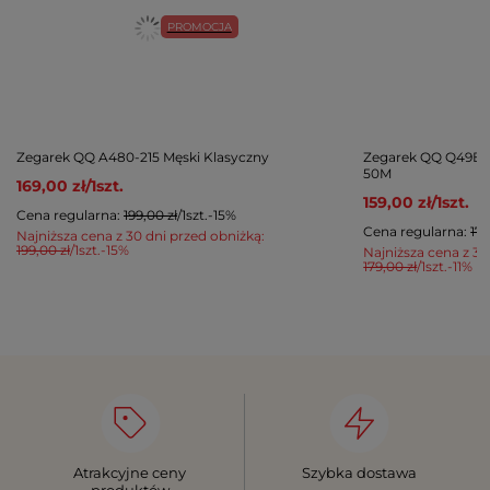
PROMOCJA
Zegarek QQ A480-215 Męski Klasyczny
Zegarek QQ Q49B-0
50M
169,00 zł
/
1
szt.
159,00 zł
/
1
szt.
Cena regularna:
199,00 zł
/
1
szt.
-15%
Cena regularna:
179
Najniższa cena z 30 dni przed obniżką:
199,00 zł
/
1
szt.
-15%
Najniższa cena z 30
179,00 zł
/
1
szt.
-11%
Atrakcyjne ceny
Szybka dostawa
produktów