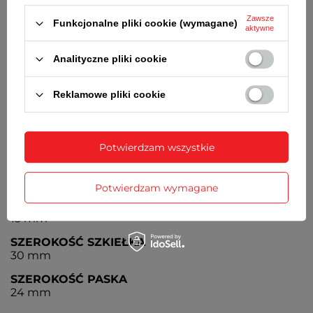
Zawsze
STOPER
Funkcjonalne pliki cookie (wymagane)
aktywne
Stoper z dokładnością do 1/100 sekundy, zakres
pomiaru do 1 godziny
Analityczne pliki cookie
BATERIA
Czas działania zegarka bez konieczności wymiany
Reklamowe pliki cookie
baterii - 3 lata
MECHANIZM
KWARCOWY
Potwierdzam wszystkie
SZEROKOŚĆ KOPERTY
41 mm
Potwierdzam wymagane
GRUBOŚĆ KOPERTY
13 mm
SZEROKOŚĆ SZKIEŁKA
30 mm
SZEROKOŚĆ PASKA
24 mm