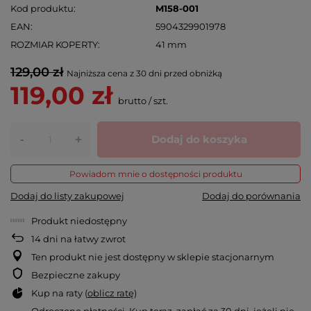
Kod produktu
M158-001
EAN
5904329901978
ROZMIAR KOPERTY
41 mm
129,00 zł
Najniższa cena z 30 dni przed obniżką
119,00 zł
brutto
/
szt.
-
Dodaj do koszyka
+
Powiadom mnie o dostępności produktu
Dodaj do listy zakupowej
Dodaj do porównania
Produkt niedostępny
14
dni na łatwy zwrot
Ten produkt nie jest dostępny w sklepie stacjonarnym
Bezpieczne zakupy
Kup na raty (
oblicz ratę
)
Odroczone płatności
. Kup teraz, zapłać za 30 dni, jeżeli nie