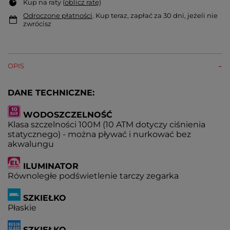
Kup na raty (
oblicz ratę
)
Odroczone płatności
. Kup teraz, zapłać za 30 dni, jeżeli nie
zwrócisz
OPIS
DANE TECHNICZNE:
WODOSZCZELNOŚĆ
Klasa szczelności 100M (10 ATM dotyczy ciśnienia
statycznego) - można pływać i nurkować bez
akwalungu
ILUMINATOR
Równoległe podświetlenie tarczy zegarka
SZKIEŁKO
Płaskie
SZKIEŁKO