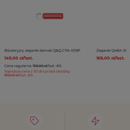
PROMOCJA
Biżuteryjny zegarek damski Q&Q C11A-009P
Zegarek Q48A-001P
149,00 zł
/
1
szt.
169,00 zł
/
1
szt.
Cena regularna:
159,00 zł
/
1
szt.
-6%
Najniższa cena z 30 dni przed obniżką:
159,00 zł
/
1
szt.
-6%