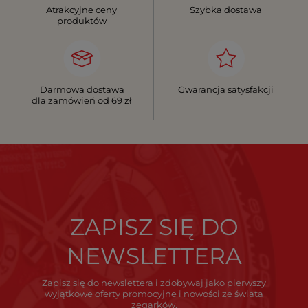
Atrakcyjne ceny
Szybka dostawa
produktów
Darmowa dostawa
Gwarancja satysfakcji
dla zamówień od 69 zł
ZAPISZ SIĘ DO
NEWSLETTERA
Zapisz się do newslettera i zdobywaj jako pierwszy
wyjątkowe oferty promocyjne i nowości ze świata
zegarków.