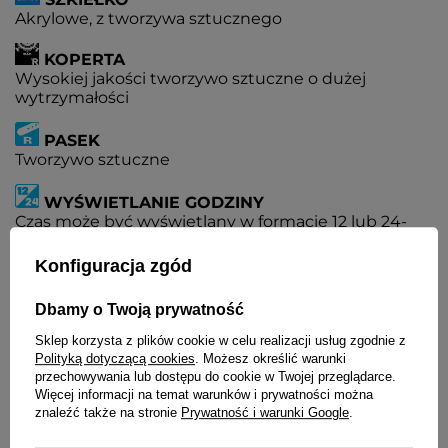
Akrylowe, z tworzywa sztucznego
KOPERTA
Wysokiej jakości tworzywo sztuczne o dużej
wytrzymałości
PASEK
Tworzywo sztuczne
WYŚWIETLANIE GODZINY
Czas może być wyświetlany w formacie 12 lub 24-
godzinnym
Konfiguracja zgód
PODWÓJNY CZAS
Jednoczesny pomiar czasu w dwóch różnych
Dbamy o Twoją prywatność
strefach czasowych
Sklep korzysta z plików cookie w celu realizacji usług zgodnie z
Polityką dotyczącą cookies
. Możesz określić warunki
KALENDARZ
przechowywania lub dostępu do cookie w Twojej przeglądarce.
W pełni automatyczny kalendarz uwzględniający
Więcej informacji na temat warunków i prywatności można
lata przestępne
znaleźć także na stronie
Prywatność i warunki Google
.
ALARM