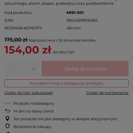
sztucznego, alarm, stoper, podwójny czas, podświetlenie
Kod produktu
M161-001
EAN
5904329906065
ROZMIAR KOPERTY
48 mm
175,00 zł
Najniższa cena z 30 dni przed obniżką
154,00 zł
brutto
/
szt.
-
Dodaj do koszyka
+
Powiadom mnie o dostępności produktu
Dodaj do listy zakupowej
Dodaj do porównania
Produkt niedostępny
14
dni na łatwy zwrot
Ten produkt nie jest dostępny w sklepie stacjonarnym
Bezpieczne zakupy