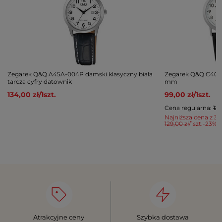
Zegarek Q&Q A45A-004P damski klasyczny biała
Zegarek Q&Q C40A-
tarcza cyfry datownik
mm
134,00 zł
/
1
szt.
99,00 zł
/
1
szt.
Cena regularna:
129
Najniższa cena z 30
129,00 zł
/
1
szt.
-23%
Atrakcyjne ceny
Szybka dostawa