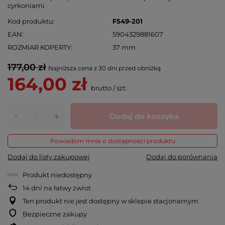
cyrkoniami
Kod produktu
F549-201
EAN
5904329881607
ROZMIAR KOPERTY
37 mm
177,00 zł
Najniższa cena z 30 dni przed obniżką
164,00 zł
brutto
/
szt.
-
Dodaj do koszyka
+
Powiadom mnie o dostępności produktu
Dodaj do listy zakupowej
Dodaj do porównania
Produkt niedostępny
14
dni na łatwy zwrot
Ten produkt nie jest dostępny w sklepie stacjonarnym
Bezpieczne zakupy