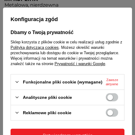
Metalowa, nierdzewna
BRANSOLETA
Konfiguracja zgód
Wysokiej jakości stal nierdzewna
Dbamy o Twoją prywatność
BATERIA
Czas działania zegarka bez konieczności wymiany
Sklep korzysta z plików cookie w celu realizacji usług zgodnie z
Polityką dotyczącą cookies
. Możesz określić warunki
baterii - 3 lata
przechowywania lub dostępu do cookie w Twojej przeglądarce.
MECHANIZM
Więcej informacji na temat warunków i prywatności można
MYIOTA
znaleźć także na stronie
Prywatność i warunki Google
.
ŚREDNICA KOPERTY
37 mm
Zawsze
Funkcjonalne pliki cookie (wymagane)
aktywne
GRUBOŚĆ KOPERTY
8 mm
Analityczne pliki cookie
ŚREDNICA SZKIEŁKA
29 mm
Reklamowe pliki cookie
SZEROKOŚĆ BRANSOLETY PRZY KOPERCIE
12 mm