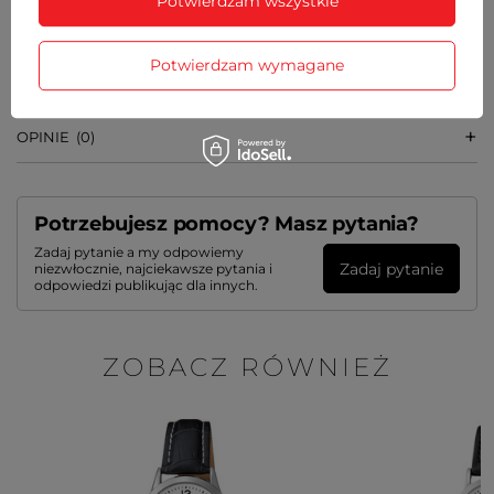
Potwierdzam wszystkie
SZCZEGÓŁOWE DANE
Potwierdzam wymagane
GWARANCJA
OPINIE
(0)
Potrzebujesz pomocy? Masz pytania?
Zadaj pytanie a my odpowiemy
Zadaj pytanie
niezwłocznie, najciekawsze pytania i
odpowiedzi publikując dla innych.
ZOBACZ RÓWNIEŻ