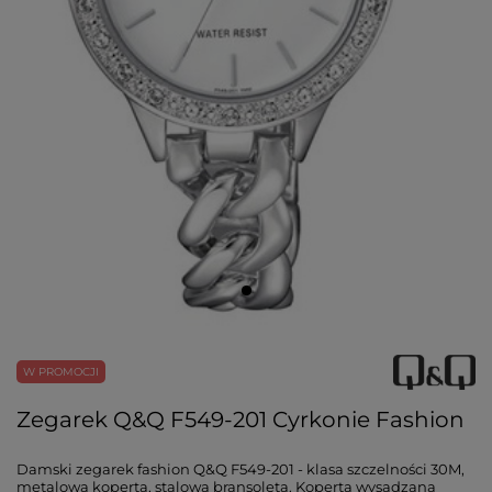
W PROMOCJI
Zegarek Q&Q F549-201 Cyrkonie Fashion
Damski zegarek fashion Q&Q F549-201 - klasa szczelności 30M,
metalowa koperta, stalowa bransoleta. Koperta wysadzana