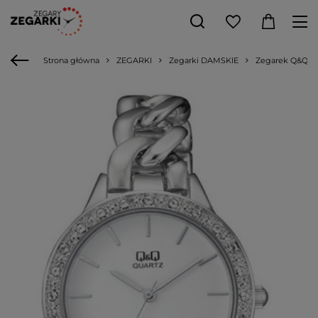
Strona główna
ZEGARKI
Zegarki DAMSKIE
Zegarek Q&Q F5