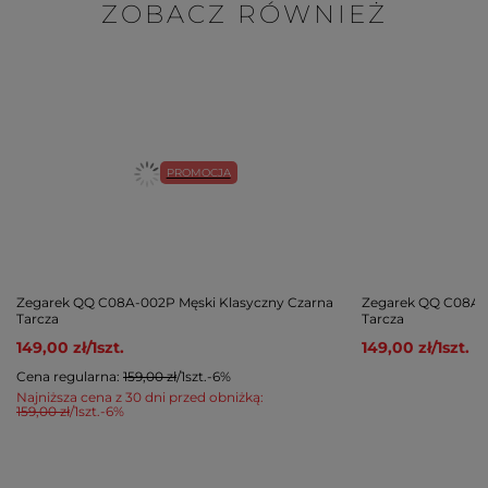
ZOBACZ RÓWNIEŻ
PROMOCJA
Zegarek QQ C08A-002P Męski Klasyczny Czarna
Zegarek QQ C08A-0
Tarcza
Tarcza
149,00 zł
/
1
szt.
149,00 zł
/
1
szt.
Cena regularna:
159,00 zł
/
1
szt.
-6%
Najniższa cena z 30 dni przed obniżką:
159,00 zł
/
1
szt.
-6%