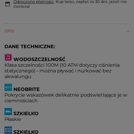
Odroczone płatności
. Kup teraz, zapłać za 30 dni, jeżeli nie
zwrócisz
OPIS
DANE TECHNICZNE:
WODOSZCZELNOŚĆ
Klasa szczelności 100M (10 ATM dotyczy ciśnienia
statycznego) - można pływać i nurkować bez
akwalungu
NEOBRITE
Pokrycie wskazówek delikatnie podświetlające je w
ciemnościach
SZKIEŁKO
Płaskie
SZKIEŁKO