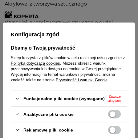
Akrylowe, z tworzywa sztucznego
KOPERTA
Wysokiej jakości tworzywo sztuczne o dużej
wytrzymałości
Konfiguracja zgód
PASEK
Tworzywo sztuczne
Dbamy o Twoją prywatność
Sklep korzysta z plików cookie w celu realizacji usług zgodnie z
BATERIA
Polityką dotyczącą cookies
. Możesz określić warunki
Czas działania zegarka bez konieczności wymiany
przechowywania lub dostępu do cookie w Twojej przeglądarce.
baterii - 3 lata
Więcej informacji na temat warunków i prywatności można
znaleźć także na stronie
Prywatność i warunki Google
.
MECHANIZM
MYIOTA
Zawsze
ŚREDNICA KOPERTY
Funkcjonalne pliki cookie (wymagane)
aktywne
46 mm
Analityczne pliki cookie
GRUBOŚĆ KOPERTY
13 mm
Reklamowe pliki cookie
ŚREDNICA SZKIEŁKA
34 mm