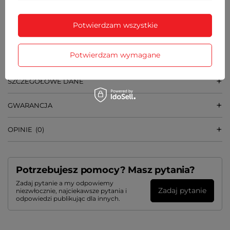
SZEROKOŚĆ PASKA PRZY KOPERCIE
Potwierdzam wszystkie
20 mm
WAGA
50 g
Potwierdzam wymagane
SZCZEGÓŁOWE DANE
GWARANCJA
OPINIE
(0)
Potrzebujesz pomocy? Masz pytania?
Zadaj pytanie a my odpowiemy
Zadaj pytanie
niezwłocznie, najciekawsze pytania i
odpowiedzi publikując dla innych.