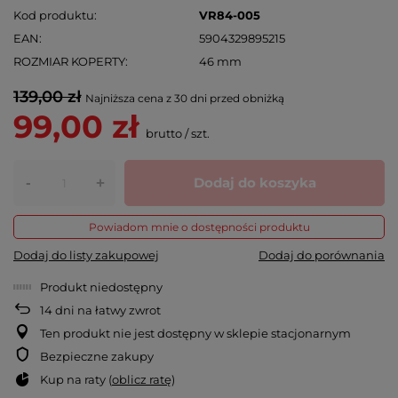
Kod produktu
VR84-005
EAN
5904329895215
ROZMIAR KOPERTY
46 mm
139,00 zł
Najniższa cena z 30 dni przed obniżką
99,00 zł
brutto
/
szt.
-
Dodaj do koszyka
+
Powiadom mnie o dostępności produktu
Dodaj do listy zakupowej
Dodaj do porównania
Produkt niedostępny
14
dni na łatwy zwrot
Ten produkt nie jest dostępny w sklepie stacjonarnym
Bezpieczne zakupy
Kup na raty (
oblicz ratę
)