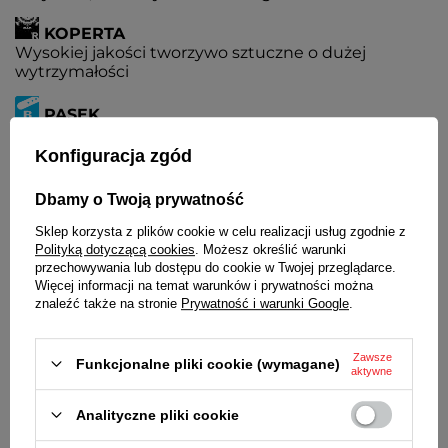
KOPERTA
Wysokiej jakości tworzywo sztuczne o dużej
wytrzymałości
PASEK
Tworzywo sztuczne
Konfiguracja zgód
BATERIA
Czas działania zegarka bez konieczności wymiany
Dbamy o Twoją prywatność
baterii - 3 lata
Sklep korzysta z plików cookie w celu realizacji usług zgodnie z
MECHANIZM
Polityką dotyczącą cookies
. Możesz określić warunki
MYIOTA
przechowywania lub dostępu do cookie w Twojej przeglądarce.
Więcej informacji na temat warunków i prywatności można
ŚREDNICA KOPERTY
znaleźć także na stronie
Prywatność i warunki Google
.
49 mm
GRUBOŚĆ KOPERTY
Zawsze
Funkcjonalne pliki cookie (wymagane)
13 mm
aktywne
ŚREDNICA SZKIEŁKA
Analityczne pliki cookie
35 mm