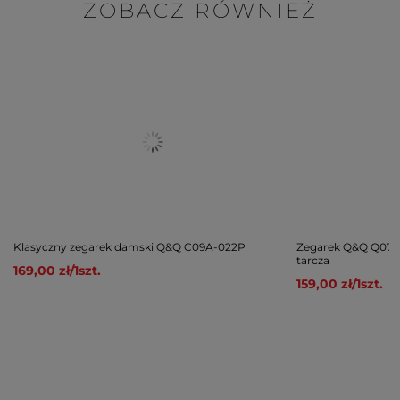
ZOBACZ RÓWNIEŻ
Klasyczny zegarek damski Q&Q C09A-022P
Zegarek Q&Q Q07C-
tarcza
169,00 zł
/
1
szt.
159,00 zł
/
1
szt.