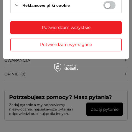
SZEROKOŚĆ PASKA
Reklamowe pliki cookie
26 mm przy kopercie, w dalszej części zwężany do
22 mm
WAGA
Potwierdzam wszystkie
55 g
Potwierdzam wymagane
SZCZEGÓŁOWE DANE
GWARANCJA
OPINIE
(0)
Potrzebujesz pomocy? Masz pytania?
Zadaj pytanie a my odpowiemy
Zadaj pytanie
niezwłocznie, najciekawsze pytania i
odpowiedzi publikując dla innych.