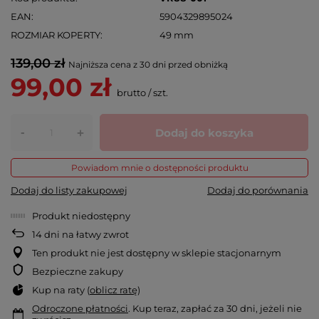
EAN
5904329895024
ROZMIAR KOPERTY
49 mm
139,00 zł
Najniższa cena z 30 dni przed obniżką
99,00 zł
brutto
/
szt.
-
Dodaj do koszyka
+
Powiadom mnie o dostępności produktu
Dodaj do listy zakupowej
Dodaj do porównania
Produkt niedostępny
14
dni na łatwy zwrot
Ten produkt nie jest dostępny w sklepie stacjonarnym
Bezpieczne zakupy
Kup na raty (
oblicz ratę
)
Odroczone płatności
. Kup teraz, zapłać za 30 dni, jeżeli nie