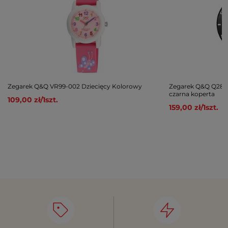
Zegarek Q&Q VR99-002 Dziecięcy Kolorowy
Zegarek Q&Q Q28B
czarna koperta
109,00 zł
/
1
szt.
159,00 zł
/
1
szt.