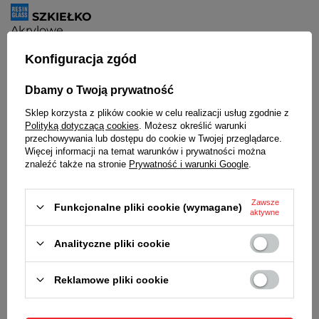
SZKIEŁKO
Akrylowe
Konfiguracja zgód
KOPERTA
Wysokiej jakości tworzywo sztuczne o dużej
wytrzymałości
Dbamy o Twoją prywatność
Sklep korzysta z plików cookie w celu realizacji usług zgodnie z
PASEK
Polityką dotyczącą cookies
. Możesz określić warunki
Poliuretanowy. Tworzywo sztuczne.
przechowywania lub dostępu do cookie w Twojej przeglądarce.
Więcej informacji na temat warunków i prywatności można
WSKAŹNIK NAŁADOWANIA AKUMULATORA
znaleźć także na stronie
Prywatność i warunki Google
.
Podczas niskiego poziomu naładowania
akumulatora wskazówka sekundnika porusza się
skokowo co 2 sekundy.
Zawsze
Funkcjonalne pliki cookie (wymagane)
aktywne
MECHANIZM
MYIOTA
Analityczne pliki cookie
ŚREDNICA KOPERTY
32 mm
Reklamowe pliki cookie
GRUBOŚĆ KOPERTY
11 mm