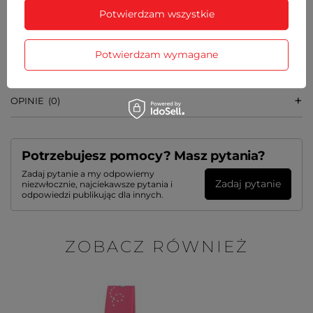
Potwierdzam wszystkie
SZCZEGÓŁOWE DANE
Potwierdzam wymagane
GWARANCJA
OPINIE
(0)
Potrzebujesz pomocy? Masz pytania?
Zadaj pytanie a my odpowiemy
Zadaj pytanie
niezwłocznie, najciekawsze pytania i
odpowiedzi publikując dla innych.
ZOBACZ RÓWNIEŻ