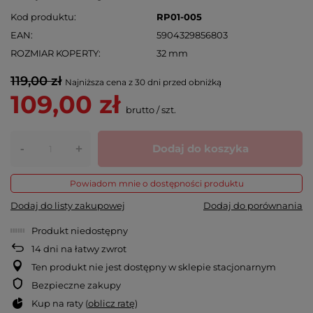
Kod produktu
RP01-005
EAN
5904329856803
ROZMIAR KOPERTY
32 mm
119,00 zł
Najniższa cena z 30 dni przed obniżką
109,00 zł
brutto
/
szt.
-
Dodaj do koszyka
+
Powiadom mnie o dostępności produktu
Dodaj do listy zakupowej
Dodaj do porównania
Produkt niedostępny
14
dni na łatwy zwrot
Ten produkt nie jest dostępny w sklepie stacjonarnym
Bezpieczne zakupy
Kup na raty (
oblicz ratę
)