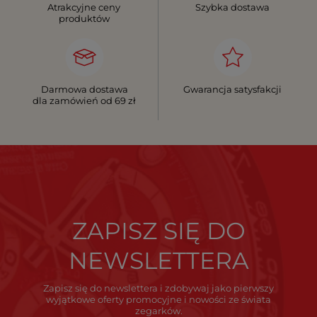
Atrakcyjne ceny
Szybka dostawa
produktów
Darmowa dostawa
Gwarancja satysfakcji
dla zamówień od 69 zł
ZAPISZ SIĘ DO
NEWSLETTERA
Zapisz się do newslettera i zdobywaj jako pierwszy
wyjątkowe oferty promocyjne i nowości ze świata
zegarków.