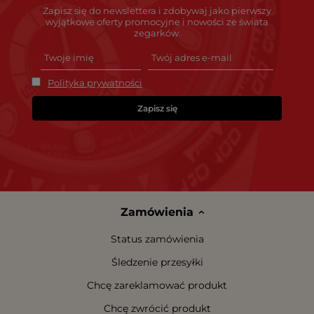
Zapisz się do newslettera i zdobywaj jako pierwszy
wyjątkowe oferty promocyjne i nowości ze świata
zegarków.
Polityka prywatności
Zapisz się
Zamówienia
Status zamówienia
Śledzenie przesyłki
Chcę zareklamować produkt
Chcę zwrócić produkt