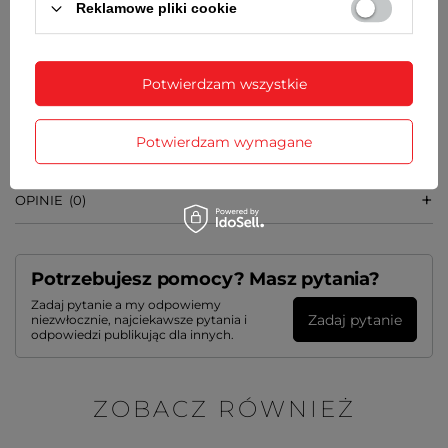
Reklamowe pliki cookie
WAGA
24 g
Potwierdzam wszystkie
SZCZEGÓŁOWE DANE
Potwierdzam wymagane
GWARANCJA
OPINIE
(0)
Potrzebujesz pomocy? Masz pytania?
Zadaj pytanie a my odpowiemy
Zadaj pytanie
niezwłocznie, najciekawsze pytania i
odpowiedzi publikując dla innych.
ZOBACZ RÓWNIEŻ