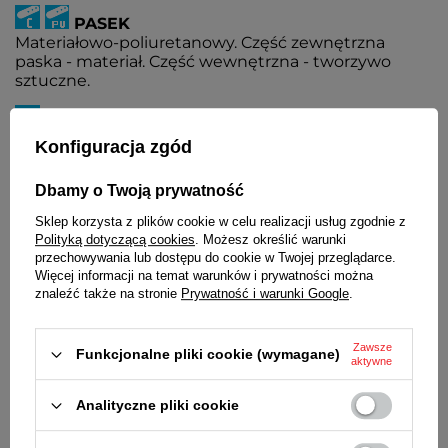
PASEK
Materiałowo-poliuretanowy. Część zewnętrzna
paska - materiał. Część wewnętrzna - tworzywo
sztuczne.
WSKAŹNIK NAŁADOWANIA AKUMULATORA
Podczas niskiego poziomu naładowania
Konfiguracja zgód
akumulatora wskazówka sekundnika porusza się
skokowo co 2 sekundy.
Dbamy o Twoją prywatność
MECHANIZM
Sklep korzysta z plików cookie w celu realizacji usług zgodnie z
MYIOTA
Polityką dotyczącą cookies
. Możesz określić warunki
przechowywania lub dostępu do cookie w Twojej przeglądarce.
ŚREDNICA KOPERTY
Więcej informacji na temat warunków i prywatności można
40 mm
znaleźć także na stronie
Prywatność i warunki Google
.
GRUBOŚĆ KOPERTY
12,5 mm
Zawsze
Funkcjonalne pliki cookie (wymagane)
aktywne
ŚREDNICA SZKIEŁKA
36 mm
Analityczne pliki cookie
SZEROKOŚĆ PASKA
20 mm