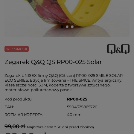
W PROMOCJI
Zegarek Q&Q QS RP00-025 Solar
Zegarek UNISEX firmy Q&Q (Citizen) RP00-025 SMILE SOLAR
ECO SERIES. Edycja limitowana - THE SPICE. Antyalergiczny.
Klasa szczelności 50M, koperta z tworzywa sztucznego,
materiałowo-poliuretanowy pasek
Kod produktu
RP00-025
EAN
5904329865720
ROZMIAR KOPERTY
40 mm
99,00 zł
Najniższa cena z 30 dni przed obniżką