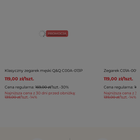
PROMOCJA
Klasyczny zegarek męski Q&Q C00A-013P
Zegarek C01A-009P
119,00 zł
/
1
szt.
119,00 zł
/
1
szt.
Cena regularna:
169,00 zł
/
1
szt.
-30%
Cena regularna:
169
Najniższa cena z 30 dni przed obniżką:
Najniższa cena z 30
139,00 zł
/
1
szt.
-14%
139,00 zł
/
1
szt.
-14%