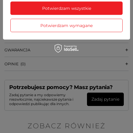
20 mm
Potwierdzam wszystkie
WAGA
44 g
Potwierdzam wymagane
SZCZEGÓŁOWE DANE
GWARANCJA
OPINIE
(0)
Potrzebujesz pomocy? Masz pytania?
Zadaj pytanie a my odpowiemy
Zadaj pytanie
niezwłocznie, najciekawsze pytania i
odpowiedzi publikując dla innych.
ZOBACZ RÓWNIEŻ