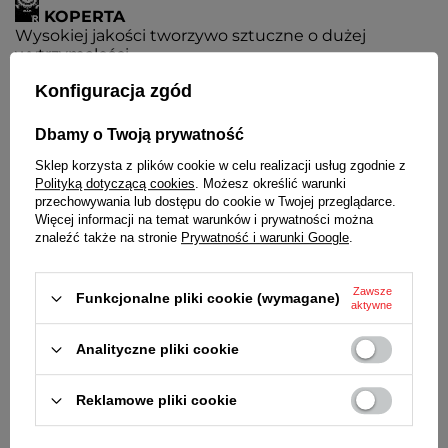
KOPERTA
Wysokiej jakości tworzywo sztuczne o dużej
wytrzymałości
Konfiguracja zgód
PASEK
Kauczukowy / silikonowy
Dbamy o Twoją prywatność
BATERIA
Sklep korzysta z plików cookie w celu realizacji usług zgodnie z
Czas działania zegarka bez konieczności wymiany
Polityką dotyczącą cookies
. Możesz określić warunki
baterii - 3 lata
przechowywania lub dostępu do cookie w Twojej przeglądarce.
Więcej informacji na temat warunków i prywatności można
MECHANIZM
znaleźć także na stronie
Prywatność i warunki Google
.
MYIOTA
ŚREDNICA KOPERTY
Zawsze
Funkcjonalne pliki cookie (wymagane)
44 mm
aktywne
GRUBOŚĆ KOPERTY
Analityczne pliki cookie
10 mm
ŚREDNICA SZKIEŁKA
Reklamowe pliki cookie
35 mm
SZEROKOŚĆ PASKA