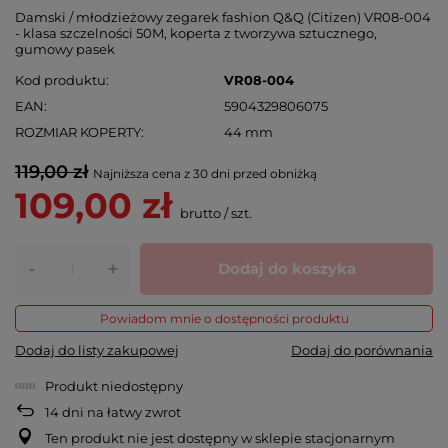
Damski / młodzieżowy zegarek fashion Q&Q (Citizen) VR08-004
- klasa szczelności 50M, koperta z tworzywa sztucznego,
gumowy pasek
Kod produktu
VR08-004
EAN
5904329806075
ROZMIAR KOPERTY
44 mm
119,00 zł
Najniższa cena z 30 dni przed obniżką
109,00 zł
brutto
/
szt.
-
Dodaj do koszyka
+
Powiadom mnie o dostępności produktu
Dodaj do listy zakupowej
Dodaj do porównania
Produkt niedostępny
14
dni na łatwy zwrot
Ten produkt nie jest dostępny w sklepie stacjonarnym