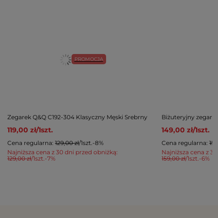
PROMOCJA
Zegarek Q&Q C192-304 Klasyczny Męski Srebrny
Biżuteryjny zegar
119,00 zł
/
1
szt.
149,00 zł
/
1
szt.
Cena regularna:
129,00 zł
/
1
szt.
-8%
Cena regularna:
159
Najniższa cena z 30 dni przed obniżką:
Najniższa cena z 30
129,00 zł
/
1
szt.
-7%
159,00 zł
/
1
szt.
-6%