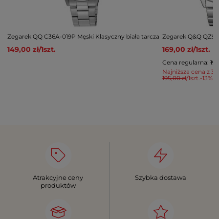
Zegarek QQ C36A-019P Męski Klasyczny biała tarcza
Zegarek Q&Q QZ94
149,00 zł
/
1
szt.
169,00 zł
/
1
szt.
Cena regularna:
195
Najniższa cena z 30
195,00 zł
/
1
szt.
-13%
Atrakcyjne ceny
Szybka dostawa
produktów