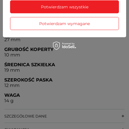
Czas działania zegarka bez konieczności wymiany
Potwierdzam wszystkie
baterii - ok. 3 lata
MECHANIZM
Potwierdzam wymagane
MYIOTA
ŚREDNICA KOPERTY
27 mm
GRUBOŚĆ KOPERTY
10 mm
ŚREDNICA SZKIEŁKA
19 mm
SZEROKOŚĆ PASKA
12 mm
WAGA
14 g
SZCZEGÓŁOWE DANE