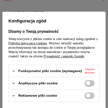
DANE TECHNICZNE
Konfiguracja zgód
WODOSZCZELNOŚĆ
Klasa szczelności 100M (10 ATM dotyczy ciśnienia
Dbamy o Twoją prywatność
statycznego) - w zegarku można pływać
Sklep korzysta z plików cookie w celu realizacji usług zgodnie z
SZKIEŁKO
Polityką dotyczącą cookies
. Możesz określić warunki
Sferyczne, lekko wypukłe
przechowywania lub dostępu do cookie w Twojej przeglądarce.
Więcej informacji na temat warunków i prywatności można
znaleźć także na stronie
Prywatność i warunki Google
.
SZKIEŁKO
Akrylowe, z tworzywa sztucznego
Zawsze
Funkcjonalne pliki cookie (wymagane)
KOPERTA
aktywne
Wysokiej jakości tworzywo sztuczne o dużej
wytrzymałości
Analityczne pliki cookie
PASEK
Reklamowe pliki cookie
Tworzywo sztuczne
BATERIA