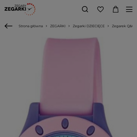
Strona główna
ZEGARKI
Zegarki DZIECIĘCE
Zegarek Q&Q V