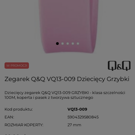
W PROMOCJI
Zegarek Q&Q VQ13-009 Dziecięcy Grzybki
Dziecięcy zegarek Q&Q VQ13-009 GRZYBKI - klasa szczelności
100M, koperta i pasek z tworzywa sztucznego
Kod produktu
VQ13-009
EAN
5904329580845
ROZMIAR KOPERTY
27 mm