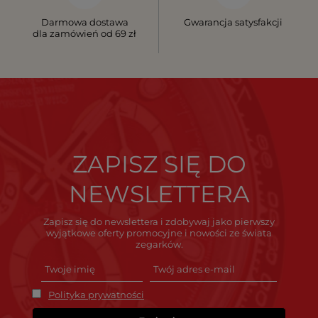
Darmowa dostawa
Gwarancja satysfakcji
dla zamówień od 69 zł
ZAPISZ SIĘ DO
NEWSLETTERA
Zapisz się do newslettera i zdobywaj jako pierwszy
wyjątkowe oferty promocyjne i nowości ze świata
zegarków.
Polityka prywatności