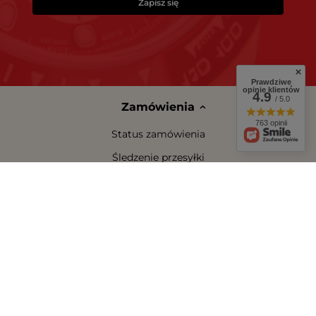
Zapisz się
Prawdziwe
opinie klientów
4.9
/ 5.0
Zamówienia
763 opinii
Status zamówienia
Śledzenie przesyłki
Chcę zareklamować produkt
Chcę zwrócić produkt
Chcę wymienić towar
Kontakt
Konto
Regulaminy