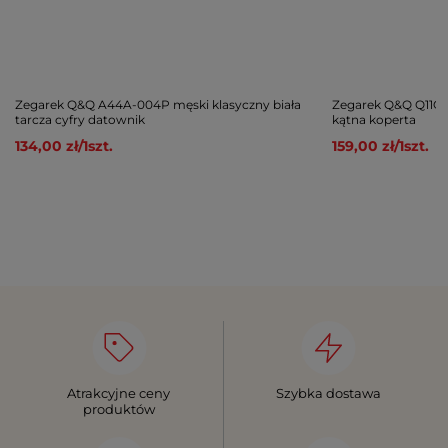
Zegarek Q&Q A44A-004P męski klasyczny biała
Zegarek Q&Q Q11C-
tarcza cyfry datownik
kątna koperta
134,00 zł
/
1
szt.
159,00 zł
/
1
szt.
Atrakcyjne ceny
Szybka dostawa
produktów