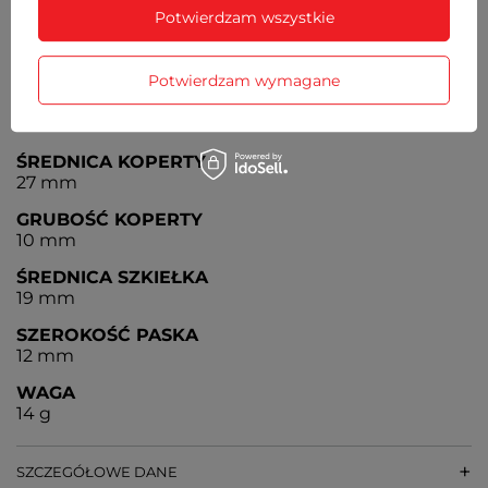
Potwierdzam wszystkie
BATERIA
Czas działania zegarka bez konieczności wymiany
baterii - ok. 3 lata
Potwierdzam wymagane
MECHANIZM
MYIOTA
ŚREDNICA KOPERTY
27 mm
GRUBOŚĆ KOPERTY
10 mm
ŚREDNICA SZKIEŁKA
19 mm
SZEROKOŚĆ PASKA
12 mm
WAGA
14 g
SZCZEGÓŁOWE DANE