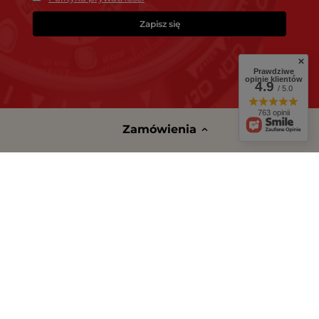
Zapisz się
Prawdziwe
opinie klientów
4.9
/ 5.0
763 opinii
Zamówienia
Status zamówienia
Śledzenie przesyłki
Chcę zareklamować produkt
Chcę zwrócić produkt
Chcę wymienić towar
Kontakt
Konto