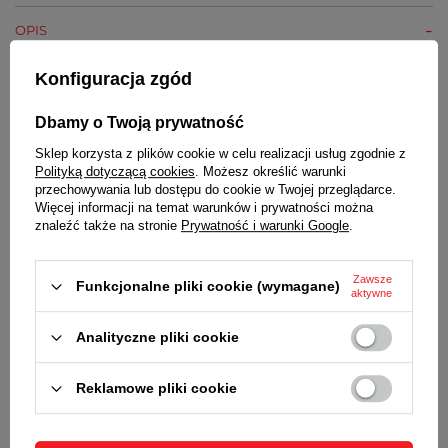
OPIS
Konfiguracja zgód
DANE TECHNICZNE
Dbamy o Twoją prywatność
WODOSZCZELNOŚĆ
Klasa szczelności 100M (10 ATM dotyczy ciśnienia
Sklep korzysta z plików cookie w celu realizacji usług zgodnie z
statycznego) - w zegarku można pływać
Polityką dotyczącą cookies
. Możesz określić warunki
przechowywania lub dostępu do cookie w Twojej przeglądarce.
SZKIEŁKO
Więcej informacji na temat warunków i prywatności można
Sferyczne, lekko wypukłe
znaleźć także na stronie
Prywatność i warunki Google
.
SZKIEŁKO
Zawsze
Akrylowe, z tworzywa sztucznego
Funkcjonalne pliki cookie (wymagane)
aktywne
KOPERTA
Analityczne pliki cookie
Wysokiej jakości tworzywo sztuczne o dużej
wytrzymałości
Reklamowe pliki cookie
PASEK
Tworzywo sztuczne