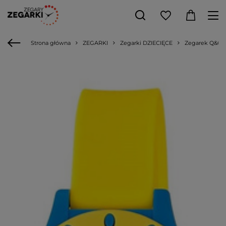
Strona główna
ZEGARKI
Zegarki DZIECIĘCE
Zegarek Q&Q V