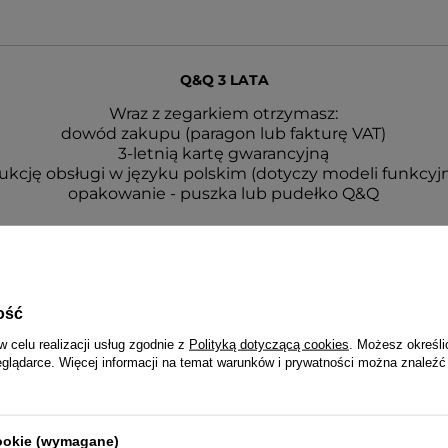
Q&Q 3 LATA
Wraz z zegarkiem otrzymasz:
dowód zakupu (paragon lub fakturę VAT)
3-letnią kartę gwarancyjną
rukcję obsługi w języku polskim (dotyczy modeli funkcyj
opakowanie - puszka lub pudełko Q&Q
ość
w celu realizacji usług zgodnie z
Polityką dotyczącą cookies
. Możesz określi
eglądarce. Więcej informacji na temat warunków i prywatności można znaleźć
cookie (wymagane)