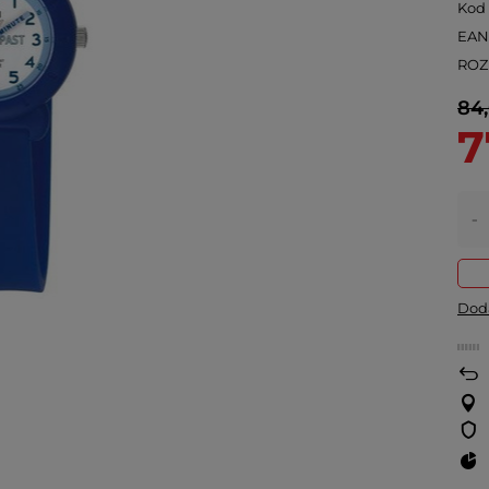
Kod
EA
ROZ
84,
7
-
Doda