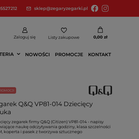
5527212
sklep@zegaryzegarki.pl
Zaloguj się
0,00 zł
Listy zakupowe
TERIA
NOWOŚCI
PROMOCJE
KONTAKT
ROMOCJI
garek Q&Q VP81-014 Dziecięcy
uka
cięcy zegarek firmy Q&Q (Citizen) VP81-014 - napisy
wiające naukę odczytywania godziny, klasa szczelności
, koperta i pasek z tworzywa sztucznego