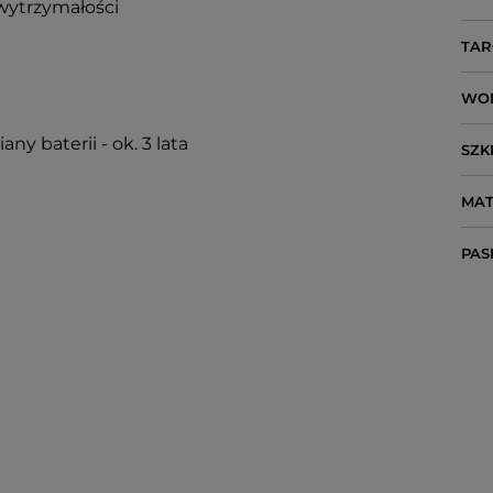
wytrzymałości
TAR
WO
y baterii - ok. 3 lata
SZK
MAT
PAS