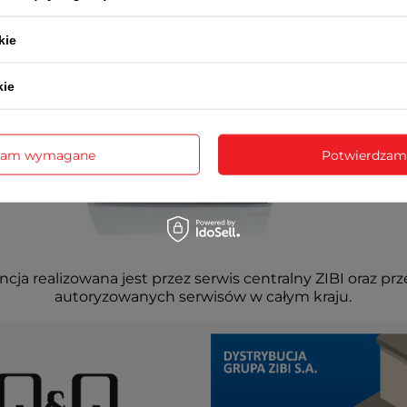
kie
kie
zam wymagane
Potwierdzam
cja realizowana jest przez serwis centralny ZIBI oraz prz
autoryzowanych serwisów w całym kraju.