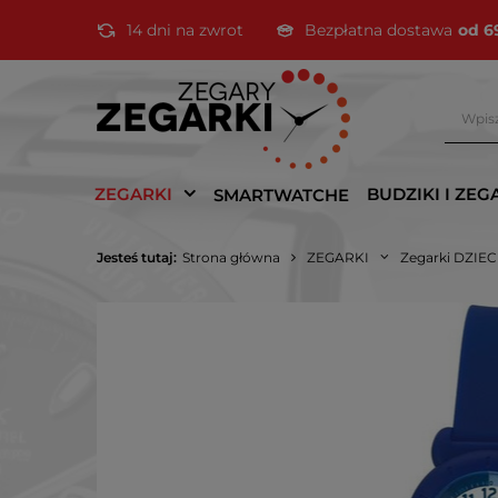
14 dni na zwrot
Bezpłatna dostawa
od 6
ZEGARKI
BUDZIKI I ZEG
SMARTWATCHE
Jesteś tutaj:
Strona główna
ZEGARKI
Zegarki DZIE