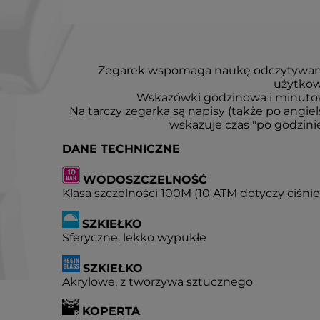
Zegarek wspomaga naukę odczytywani
użytkow
Wskazówki godzinowa i minutow
Na tarczy zegarka są napisy (także po ang
wskazuje czas "po godzinie
DANE TECHNICZNE
WODOSZCZELNOŚĆ
Klasa szczelności 100M (10 ATM dotyczy ciśn
SZKIEŁKO
Sferyczne, lekko wypukłe
SZKIEŁKO
Akrylowe, z tworzywa sztucznego
KOPERTA