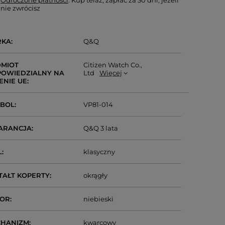
Odroczone płatności
. Kup teraz, zapłać za 30 dni, jeżeli
nie zwrócisz
RKA
Q&Q
MIOT
Citizen Watch Co.,
OWIEDZIALNY NA
Ltd
Więcej
ENIE UE
MBOL
VP81-014
ARANCJA
Q&Q 3 lata
L
klasyczny
TAŁT KOPERTY
okrągły
LOR
niebieski
CHANIZM
kwarcowy