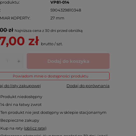
 produktu
VP81-014
N
5904329810348
MIAR KOPERTY
27 mm
00 zł
Najniższa cena z 30 dni przed obniżką
7,00 zł
brutto
/
szt.
Dodaj do koszyka
+
Powiadom mnie o dostępności produktu
j do listy zakupowej
Dodaj do porównania
Produkt niedostępny
14
dni na łatwy zwrot
Ten produkt nie jest dostępny w sklepie stacjonarnym
Bezpieczne zakupy
Kup na raty (
oblicz ratę
)