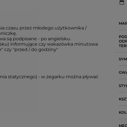
MA
a czasu przez młodego użytkownika /
niczkę.
POD
a są podpisane - po angielsku.
ODP
ielsku) informujące czy wskazówka minutowa
TER
" czy "przed / do godziny"
SY
GW
ienia statycznego) - w zegarku można pływać
STY
KSZ
KO
ME