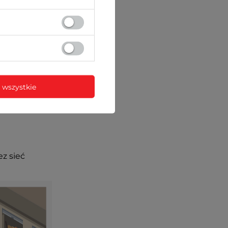
 wszystkie
ez sieć