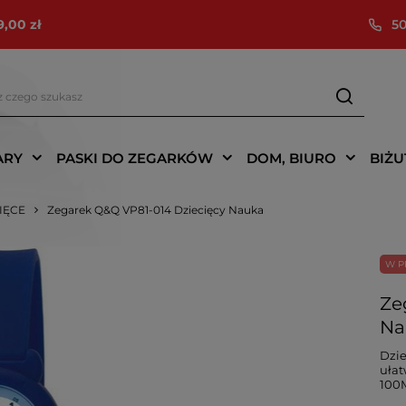
9,00 zł
50
ARY
PASKI DO ZEGARKÓW
DOM, BIURO
BIŻU
CIĘCE
Zegarek Q&Q VP81-014 Dziecięcy Nauka
W P
Ze
Na
Dzie
ułat
100M