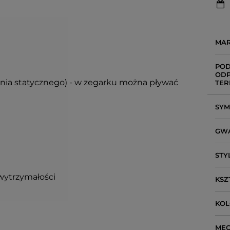
MA
POD
ODP
ienia statycznego) - w zegarku można pływać
TER
SY
GW
STY
wytrzymałości
KSZ
KO
ME