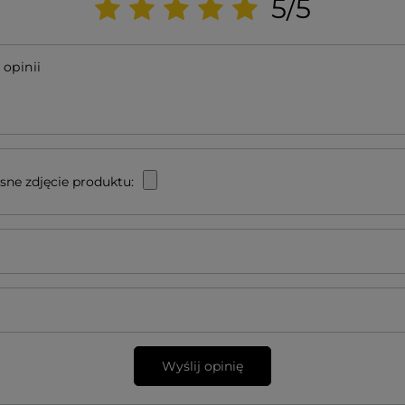
5/5
 opinii
sne zdjęcie produktu:
Wyślij opinię