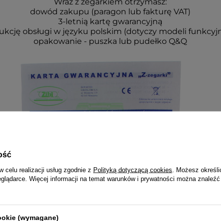
Wraz z zegarkiem otrzymasz:
dowód zakupu (paragon lub fakturę VAT)
3-letnią kartę gwarancyjną
rukcję obsługi w języku polskim (dotyczy modeli funkcyj
opakowanie - puszka lub pudełko Q&Q
ość
w celu realizacji usług zgodnie z
Polityką dotyczącą cookies
. Możesz określi
eglądarce. Więcej informacji na temat warunków i prywatności można znaleźć
cookie (wymagane)