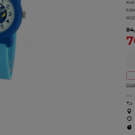
Kod
EA
ROZ
84,
7
-
Doda