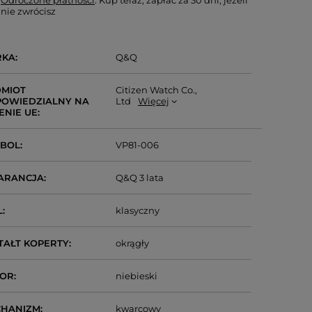
Odroczone płatności
. Kup teraz, zapłać za 30 dni, jeżeli
nie zwrócisz
RKA
Q&Q
MIOT
Citizen Watch Co.,
OWIEDZIALNY NA
Ltd
Więcej
ENIE UE
MBOL
VP81-006
ARANCJA
Q&Q 3 lata
L
klasyczny
TAŁT KOPERTY
okrągły
LOR
niebieski
CHANIZM
kwarcowy