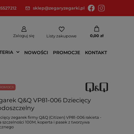
5527212
sklep@zegaryzegarki.pl
Zaloguj się
0,00 zł
Listy zakupowe
TERIA
NOWOŚCI
PROMOCJE
KONTAKT
ROMOCJI
garek Q&Q VP81-006 Dziecięcy
doszczelny
cięcy zegarek firmy Q&Q (Citizen) VP81-006 rakieta -
a szczelności 100M, koperta i pasek z tworzywa
ucznego