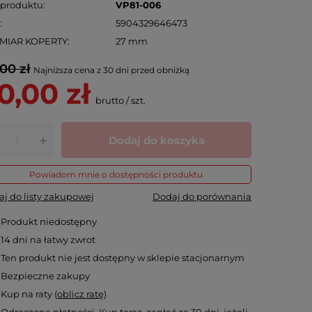
 produktu
VP81-006
N
5904329646473
MIAR KOPERTY
27 mm
00 zł
Najniższa cena z 30 dni przed obniżką
0,00 zł
brutto
/
szt.
Dodaj do koszyka
+
Powiadom mnie o dostępności produktu
j do listy zakupowej
Dodaj do porównania
Produkt niedostępny
14
dni na łatwy zwrot
Ten produkt nie jest dostępny w sklepie stacjonarnym
Bezpieczne zakupy
Kup na raty (
oblicz ratę
)