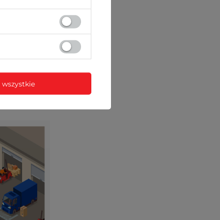
 wszystkie
ez sieć