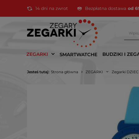
14 dni na zwrot
Bezpłatna dostawa
od 6
ZEGARKI
BUDZIKI I ZEG
SMARTWATCHE
Jesteś tutaj:
Strona główna
ZEGARKI
Zegarki DZIE