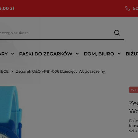
9,00 zł
50
ARY
PASKI DO ZEGARKÓW
DOM, BIURO
BIŻU
CIĘCE
Zegarek Q&Q VP81-006 Dziecięcy Wodoszczelny
W P
Ze
Wo
Dzie
klas
szt