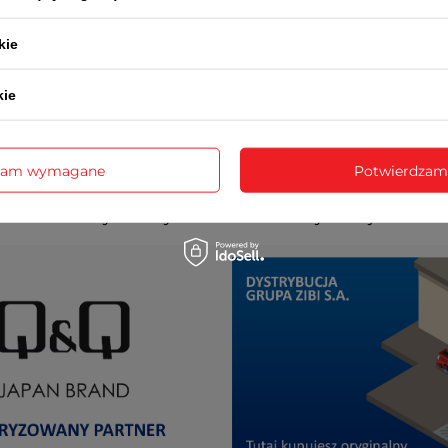
kie
kie
zam wymagane
Potwierdzam
cja realizowana jest przez serwis centralny ZIBI oraz prz
autoryzowanych serwisów w całym kraju.