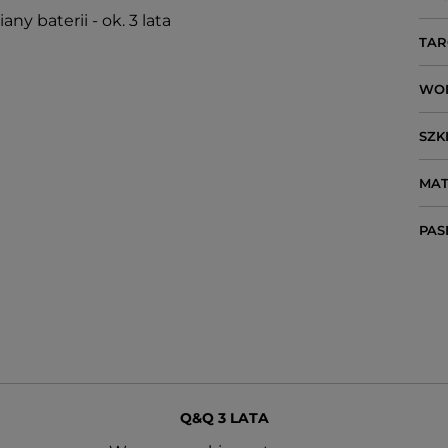
y baterii - ok. 3 lata
TAR
WO
SZK
MAT
PAS
Q&Q 3 LATA