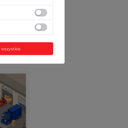
 wszystkie
ez sieć