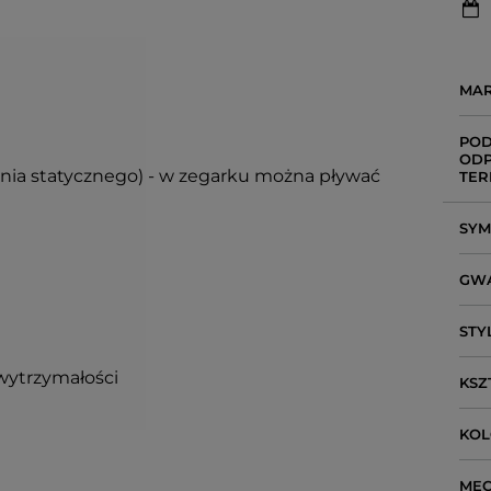
MA
POD
ODP
ienia statycznego) - w zegarku można pływać
TER
SY
GW
STY
wytrzymałości
KSZ
KO
ME