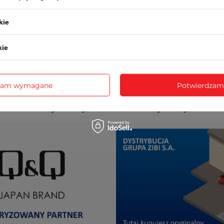
kie
kie
zam wymagane
Potwierdzam
cja realizowana jest przez serwis centralny ZIBI oraz prz
autoryzowanych serwisów w całym kraju.