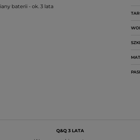
y baterii - ok. 3 lata
TAR
WO
SZK
MAT
PAS
Q&Q 3 LATA