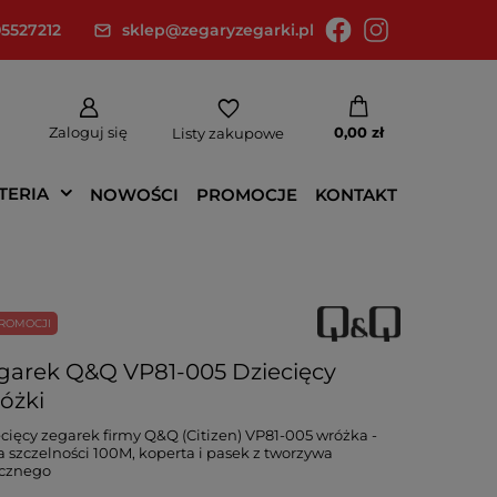
5527212
sklep@zegaryzegarki.pl
Zaloguj się
0,00 zł
Listy zakupowe
TERIA
NOWOŚCI
PROMOCJE
KONTAKT
ROMOCJI
garek Q&Q VP81-005 Dziecięcy
óżki
cięcy zegarek firmy Q&Q (Citizen) VP81-005 wróżka -
a szczelności 100M, koperta i pasek z tworzywa
ucznego