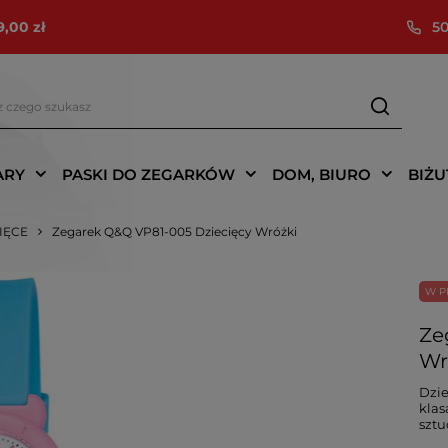
9,00 zł
50
ARY
PASKI DO ZEGARKÓW
DOM, BIURO
BIŻU
CIĘCE
Zegarek Q&Q VP81-005 Dziecięcy Wróżki
W P
Ze
Wr
Dzie
klas
szt