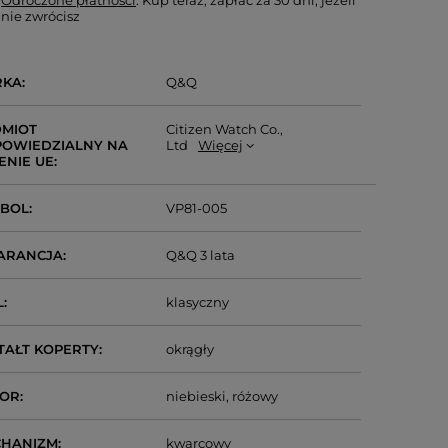
Odroczone płatności
. Kup teraz, zapłać za 30 dni, jeżeli
nie zwrócisz
RKA
Q&Q
MIOT
Citizen Watch Co.,
OWIEDZIALNY NA
Ltd
Więcej
ENIE UE
MBOL
VP81-005
ARANCJA
Q&Q 3 lata
L
klasyczny
TAŁT KOPERTY
okrągły
LOR
niebieski
różowy
CHANIZM
kwarcowy