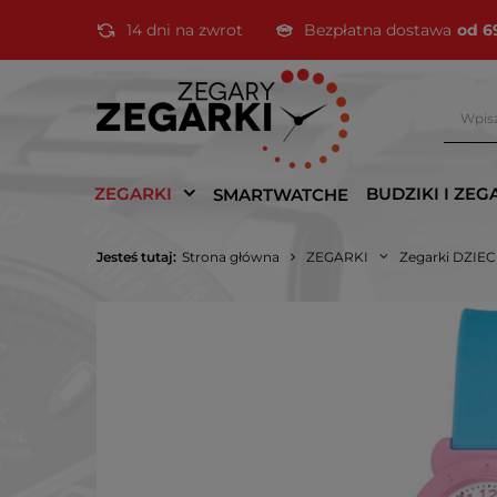
14 dni na zwrot
Bezpłatna dostawa
od 6
ZEGARKI
BUDZIKI I ZEG
SMARTWATCHE
Jesteś tutaj:
Strona główna
ZEGARKI
Zegarki DZIE