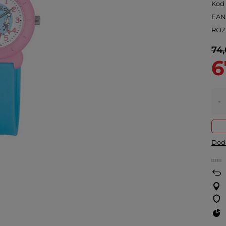
Kod
EA
ROZ
74,
6
-
Doda