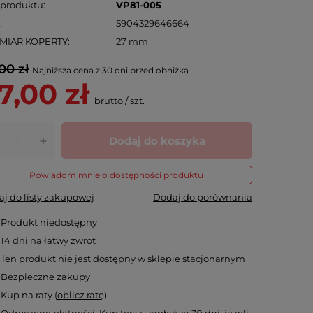
 produktu
VP81-005
N
5904329646664
MIAR KOPERTY
27 mm
00 zł
Najniższa cena z 30 dni przed obniżką
7,00 zł
brutto
/
szt.
Dodaj do koszyka
+
Powiadom mnie o dostępności produktu
j do listy zakupowej
Dodaj do porównania
Produkt niedostępny
14
dni na łatwy zwrot
Ten produkt nie jest dostępny w sklepie stacjonarnym
Bezpieczne zakupy
Kup na raty (
oblicz ratę
)