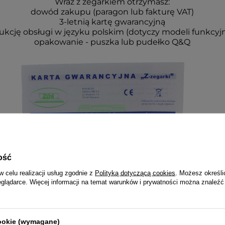
Wraz z zegarkiem otrzymasz:
dowód zakupu (paragon lub fakturę VAT)
3-letnią kartę gwarancyjną
rukcję obsługi w języku polskim (dotyczy modeli funkcyj
opakowanie - puszka lub pudełko Q&Q
ość
w celu realizacji usług zgodnie z
Polityką dotyczącą cookies
. Możesz określi
eglądarce. Więcej informacji na temat warunków i prywatności można znaleźć
cookie (wymagane)