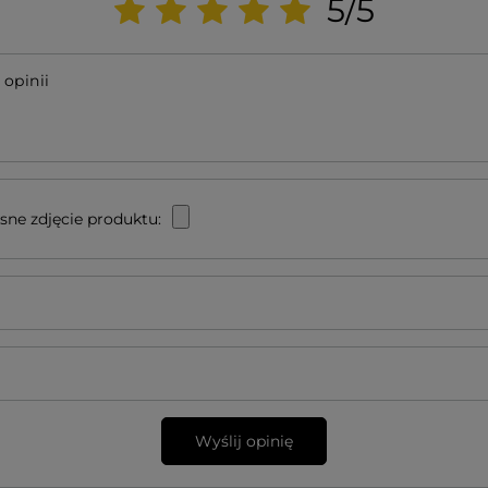
5/5
 opinii
sne zdjęcie produktu:
Wyślij opinię