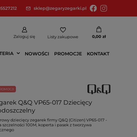
5527212
sklep@zegaryzegarki.pl
Zaloguj się
0,00 zł
Listy zakupowe
TERIA
NOWOŚCI
PROMOCJE
KONTAKT
ROMOCJI
garek Q&Q VP65-017 Dziecięcy
doszczelny
rowy dziecięcy zegarek firmy Q&Q (Citizen) VP65-017 -
a szczelności 100M, koperta i pasek z tworzywa
ucznego