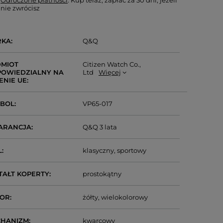
Odroczone płatności
. Kup teraz, zapłać za 30 dni, jeżeli
nie zwrócisz
RKA
Q&Q
MIOT
Citizen Watch Co.,
OWIEDZIALNY NA
Ltd
Więcej
ENIE UE
MBOL
VP65-017
ARANCJA
Q&Q 3 lata
L
klasyczny
sportowy
TAŁT KOPERTY
prostokątny
LOR
żółty
wielokolorowy
CHANIZM
kwarcowy