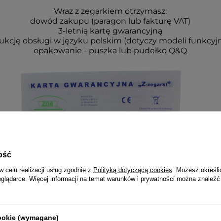
Wraz z zegarkiem otrzymasz:
dowód zakupu (paragon lub fakturę VAT)
3-letnią kartę gwarancyjną
rukcję obsługi w języku polskim (dotyczy modeli funkcyj
opakowanie - puszka lub pudełko Q&Q
ość
w celu realizacji usług zgodnie z
Polityką dotyczącą cookies
. Możesz określi
eglądarce. Więcej informacji na temat warunków i prywatności można znaleźć
cookie (wymagane)