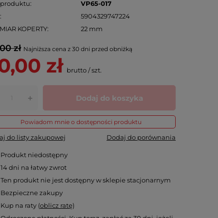
 produktu
VP65-017
N
5904329747224
MIAR KOPERTY
22 mm
00 zł
Najniższa cena z 30 dni przed obniżką
0,00 zł
brutto
/
szt.
Dodaj do koszyka
+
Powiadom mnie o dostępności produktu
j do listy zakupowej
Dodaj do porównania
Produkt niedostępny
14
dni na łatwy zwrot
Ten produkt nie jest dostępny w sklepie stacjonarnym
Bezpieczne zakupy
Kup na raty (
oblicz ratę
)