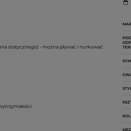
MA
POD
ODP
enia statycznego) - można pływać i nurkować
TER
SY
GW
STY
KSZ
wytrzymałości
KO
ME