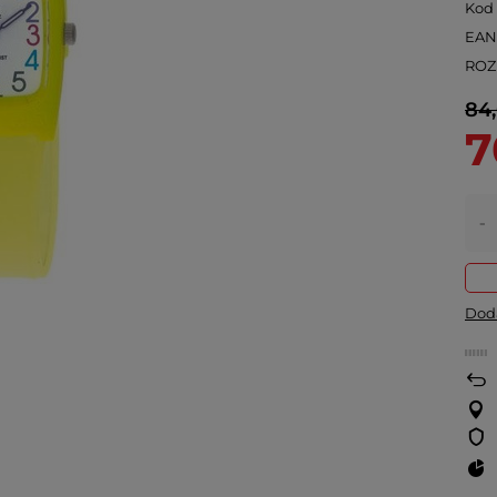
Kod
EA
ROZ
84,
7
-
Doda