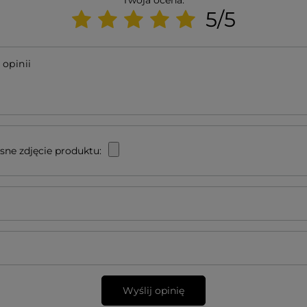
Twoja ocena:
5/5
 opinii
sne zdjęcie produktu:
Wyślij opinię