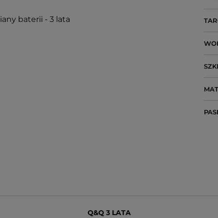
ny baterii - 3 lata
TAR
WO
SZK
MAT
PAS
Q&Q 3 LATA