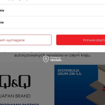
kie
kie
zam wymagane
Potwierdzam
cja realizowana jest przez serwis centralny ZIBI oraz prz
autoryzowanych serwisów w całym kraju.