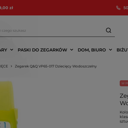
9,00 zł
50
ARY
PASKI DO ZEGARKÓW
DOM, BIURO
BIŻU
CIĘCE
Zegarek Q&Q VP65-017 Dziecięcy Wodoszczelny
W P
Ze
Wo
Kolo
klas
szt