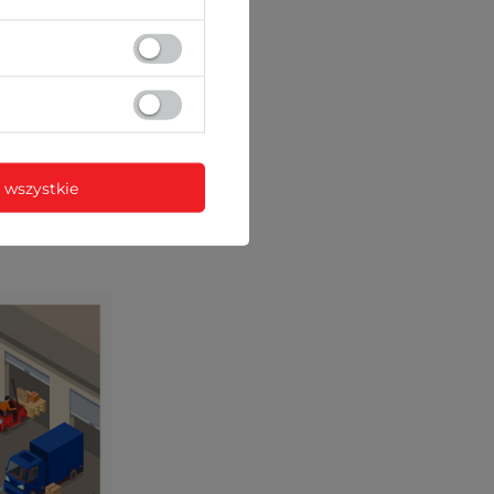
 wszystkie
ez sieć