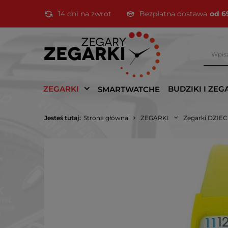
14 dni na zwrot
Bezpłatna dostawa
od 6
ZEGARKI
BUDZIKI I ZEG
SMARTWATCHE
Jesteś tutaj:
Strona główna
ZEGARKI
Zegarki DZIE