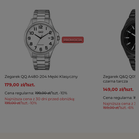
PROMOCJA
Zegarek QQ A480-204 Męski Klasyczny
Zegarek Q&Q Q05C
czarna tarcza
179,00 zł
/
1
szt.
149,00 zł
/
1
szt.
Cena regularna:
199,00 zł
/
1
szt.
-10%
Cena regularna:
159
Najniższa cena z 30 dni przed obniżką:
199,00 zł
/
1
szt.
-10%
Najniższa cena z 30
159,00 zł
/
1
szt.
-6%