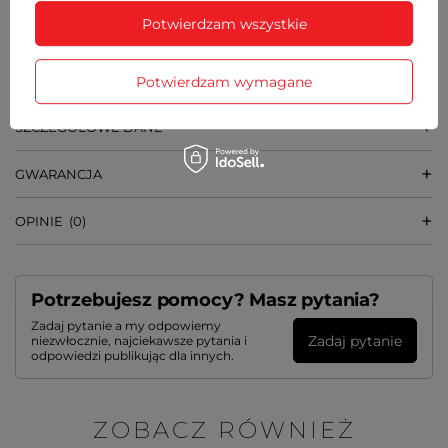
SZEROKOŚĆ PASKA
18 mm
Potwierdzam wszystkie
WAGA
38 g
Potwierdzam wymagane
SZCZEGÓŁOWE DANE
GWARANCJA
OPINIE
(0)
Potrzebujesz pomocy? Masz pytania?
Zadaj pytanie a my odpowiemy
Zadaj pytanie
niezwłocznie, najciekawsze pytania i
odpowiedzi publikując dla innych.
ZOBACZ RÓWNIEŻ