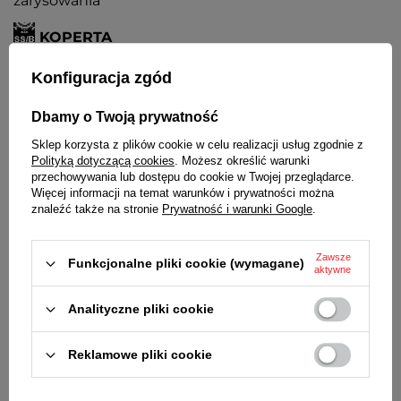
zarysowania
KOPERTA
Metalowa, nierdzewna
Konfiguracja zgód
PASEK
Skórzany
Dbamy o Twoją prywatność
Sklep korzysta z plików cookie w celu realizacji usług zgodnie z
BATERIA
Polityką dotyczącą cookies
. Możesz określić warunki
Czas działania zegarka bez konieczności wymiany
przechowywania lub dostępu do cookie w Twojej przeglądarce.
baterii - 3 lata
Więcej informacji na temat warunków i prywatności można
znaleźć także na stronie
Prywatność i warunki Google
.
MECHANIZM
MYIOTA
ŚREDNICA KOPERTY
Zawsze
Funkcjonalne pliki cookie (wymagane)
aktywne
39 mm
GRUBOŚĆ KOPERTY
Analityczne pliki cookie
7 mm
ŚREDNICA SZKIEŁKA
Reklamowe pliki cookie
35 mm