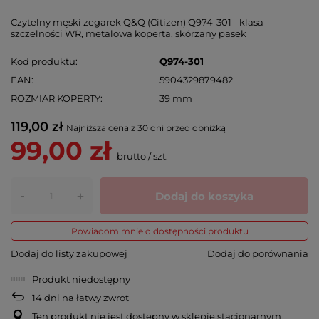
Czytelny męski zegarek Q&Q (Citizen) Q974-301 - klasa
szczelności WR, metalowa koperta, skórzany pasek
Kod produktu
Q974-301
EAN
5904329879482
ROZMIAR KOPERTY
39 mm
119,00 zł
Najniższa cena z 30 dni przed obniżką
99,00 zł
brutto
/
szt.
-
Dodaj do koszyka
+
Powiadom mnie o dostępności produktu
Dodaj do listy zakupowej
Dodaj do porównania
Produkt niedostępny
14
dni na łatwy zwrot
Ten produkt nie jest dostępny w sklepie stacjonarnym