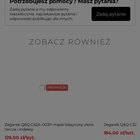
Potrzebujesz pomocy? Masz pytania?
Zadaj pytanie a my odpowiemy
Zadaj pytanie
niezwłocznie, najciekawsze pytania i
odpowiedzi publikując dla innych.
ZOBACZ RÓWNIEŻ
PROMOCJA
Zegarek Q&Q C62A-003P męski klasyczny złota
Zegarek Q&Q C32A-
tarcza i indeksy
184,00 zł
/
1
szt.
129,00 zł
/
1
szt.