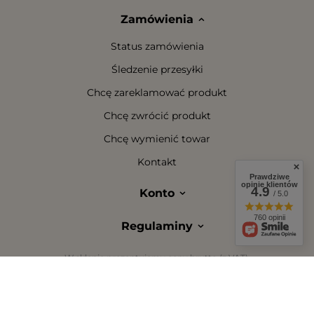
Zamówienia
Status zamówienia
Śledzenie przesyłki
Chcę zareklamować produkt
Chcę zwrócić produkt
Chcę wymienić towar
Kontakt
Prawdziwe
opinie klientów
4.9
Konto
/ 5.0
760 opinii
Regulaminy
W sklepie prezentujemy ceny brutto (z VAT).