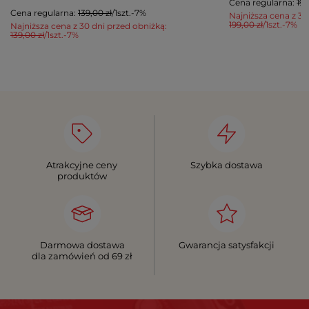
Cena regularna:
199
Cena regularna:
139,00 zł
/
1
szt.
-7%
Najniższa cena z 30
199,00 zł
/
1
szt.
-7%
Najniższa cena z 30 dni przed obniżką:
139,00 zł
/
1
szt.
-7%
Atrakcyjne ceny
Szybka dostawa
produktów
Darmowa dostawa
Gwarancja satysfakcji
dla zamówień od 69 zł