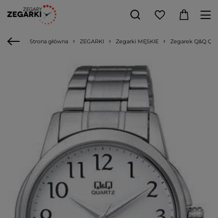
Strona główna
ZEGARKI
Zegarki MĘSKIE
Zegarek Q&Q Q860