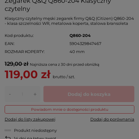
Zegarek Q&Q Q860-204 Klasyczny
czytelny
Klasyczny czytelny męski zegarek firmy Q&Q (Citizen) Q860-204
- klasa szczelności WR, metalowa koperta, stalowa bransoleta
Kod produktu
Q860-204
EAN
5904329847467
ROZMIAR KOPERTY
40 mm
129,00 zł
Najniższa cena z 30 dni przed obniżką
119,00 zł
brutto
/
szt.
-
Dodaj do koszyka
+
Powiadom mnie o dostępności produktu
Dodaj do listy zakupowej
Dodaj do porównania
Produkt niedostępny
14
dni na łatwy zwrot