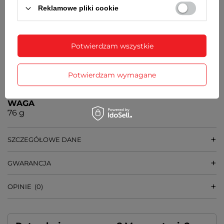
40 mm
Reklamowe pliki cookie
GRUBOŚĆ KOPERTY
10 mm
Potwierdzam wszystkie
ŚREDNICA SZKIEŁKA
33 mm
Potwierdzam wymagane
SZEROKOŚĆ BRANSOLETY
16 mm
WAGA
76 g
SZCZEGÓŁOWE DANE
GWARANCJA
OPINIE
(0)