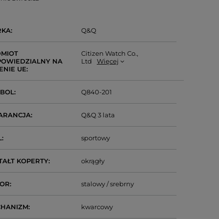
RKA
Q&Q
MIOT
Citizen Watch Co.,
OWIEDZIALNY NA
Ltd
Więcej
ENIE UE
MBOL
Q840-201
ARANCJA
Q&Q 3 lata
L
sportowy
TAŁT KOPERTY
okrągły
LOR
stalowy / srebrny
CHANIZM
kwarcowy