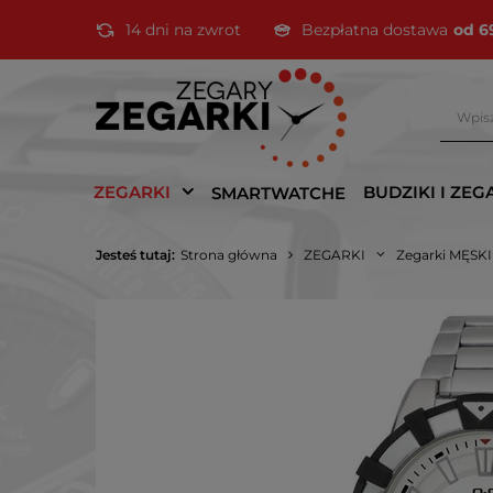
14 dni na zwrot
Bezpłatna dostawa
od 6
ZEGARKI
BUDZIKI I ZEG
SMARTWATCHE
Jesteś tutaj:
Strona główna
ZEGARKI
Zegarki MĘSK