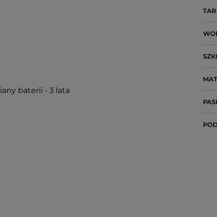
TAR
WO
SZK
MAT
ny baterii - 3 lata
PAS
POD