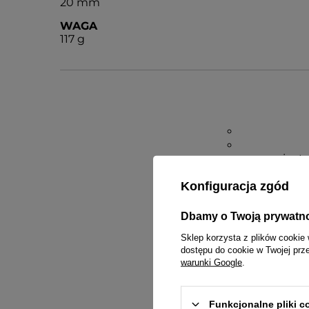
20 mm
WAGA
117 g
inst
Konfiguracja zgód
Dbamy o Twoją prywatn
Sklep korzysta z plików cookie 
dostępu do cookie w Twojej prz
warunki Google
.
Funkcjonalne pliki 