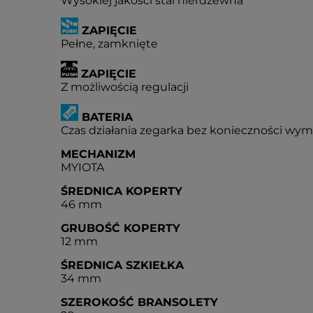
Wysokiej jakości stal nierdzewna
ZAPIĘCIE
Pełne, zamknięte
ZAPIĘCIE
Z możliwością regulacji
BATERIA
Czas działania zegarka bez konieczności wymia
MECHANIZM
MYIOTA
ŚREDNICA KOPERTY
46 mm
GRUBOŚĆ KOPERTY
12 mm
ŚREDNICA SZKIEŁKA
34 mm
SZEROKOŚĆ BRANSOLETY