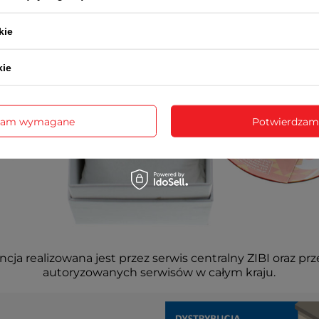
kie
kie
zam wymagane
Potwierdzam
cja realizowana jest przez serwis centralny ZIBI oraz prz
autoryzowanych serwisów w całym kraju.