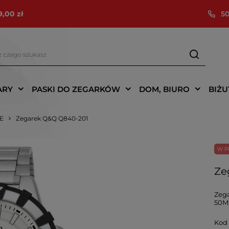
9,00 zł
50
ARY
PASKI DO ZEGARKÓW
DOM, BIURO
BIŻU
IE
Zegarek Q&Q Q840-201
W P
Ze
Zega
50M,
Kod