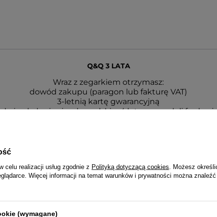
Q&Q 3 LATA
Wraz z zegarkiem otrzymasz:
dowód zakupu (paragon lub fakturę VAT)
3-letnią kartę gwarancyjną
rukcję obsługi w języku polskim (dotyczy modeli funkcyj
opakowanie - puszka lub pudełko Q&Q
ość
w celu realizacji usług zgodnie z
Polityką dotyczącą cookies
. Możesz określi
eglądarce. Więcej informacji na temat warunków i prywatności można znaleźć
cookie (wymagane)