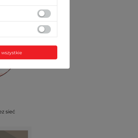
 wszystkie
ez sieć