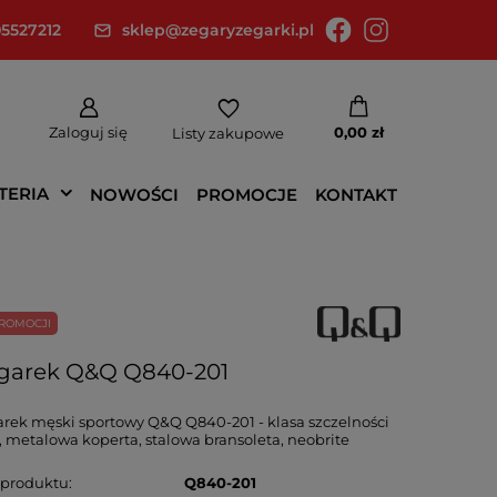
5527212
sklep@zegaryzegarki.pl
Zaloguj się
0,00 zł
Listy zakupowe
TERIA
NOWOŚCI
PROMOCJE
KONTAKT
ROMOCJI
garek Q&Q Q840-201
rek męski sportowy Q&Q Q840-201 - klasa szczelności
 metalowa koperta, stalowa bransoleta, neobrite
 produktu
Q840-201