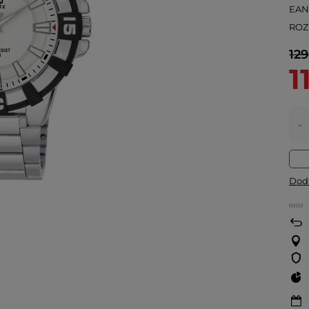
EA
ROZ
129
1
-
Doda