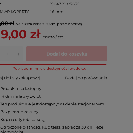
N
5904329827636
MIAR KOPERTY
46 mm
,00 zł
Najniższa cena z 30 dni przed obniżką
19,00 zł
brutto
/
szt.
Dodaj do koszyka
+
Powiadom mnie o dostępności produktu
j do listy zakupowej
Dodaj do porównania
Produkt niedostępny
14
dni na łatwy zwrot
Ten produkt nie jest dostępny w sklepie stacjonarnym
Bezpieczne zakupy
Kup na raty (
oblicz ratę
)
Odroczone płatności
. Kup teraz, zapłać za 30 dni, jeżeli
nie zwrócisz