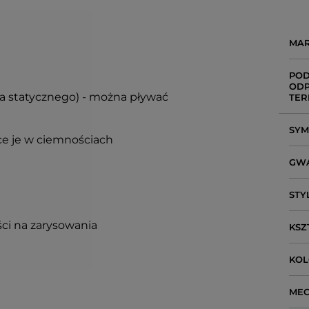
MA
POD
ODP
ia statycznego) - można pływać
TER
SY
ce je w ciemnościach
GW
STY
ci na zarysowania
KSZ
KO
ME