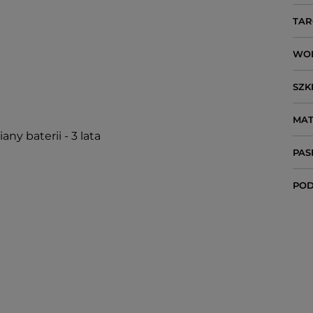
TAR
WO
SZK
MAT
ny baterii - 3 lata
PAS
POD