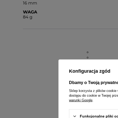
16 mm
WAGA
84 g
inst
Konfiguracja zgód
Dbamy o Twoją prywatn
Sklep korzysta z plików cookie 
dostępu do cookie w Twojej prz
warunki Google
.
Funkcjonalne pliki 