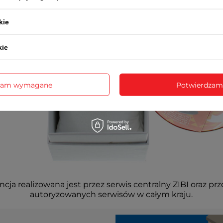
kie
kie
zam wymagane
Potwierdzam
cja realizowana jest przez serwis centralny ZIBI oraz prz
autoryzowanych serwisów w całym kraju.