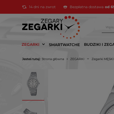
14 dni na zwrot
Bezpłatna dostawa
od 6
ZEGARKI
BUDZIKI I ZEG
SMARTWATCHE
Jesteś tutaj:
Strona główna
ZEGARKI
Zegarki MĘSK