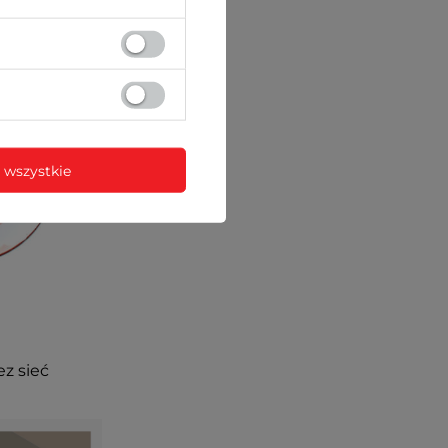
 wszystkie
ez sieć