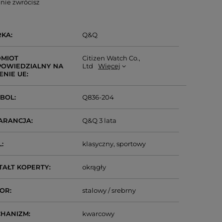
nie zwrócisz
RKA
Q&Q
MIOT
Citizen Watch Co.,
OWIEDZIALNY NA
Ltd
Więcej
ENIE UE
MBOL
Q836-204
ARANCJA
Q&Q 3 lata
L
klasyczny
sportowy
TAŁT KOPERTY
okrągły
LOR
stalowy / srebrny
CHANIZM
kwarcowy