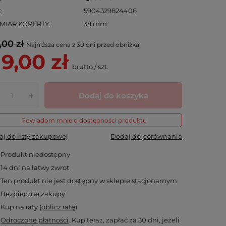
N
5904329824406
MIAR KOPERTY
38 mm
,00 zł
Najniższa cena z 30 dni przed obniżką
19,00 zł
brutto
/
szt.
Dodaj do koszyka
+
Powiadom mnie o dostępności produktu
j do listy zakupowej
Dodaj do porównania
Produkt niedostępny
14
dni na łatwy zwrot
Ten produkt nie jest dostępny w sklepie stacjonarnym
Bezpieczne zakupy
Kup na raty (
oblicz ratę
)
Odroczone płatności
. Kup teraz, zapłać za 30 dni, jeżeli