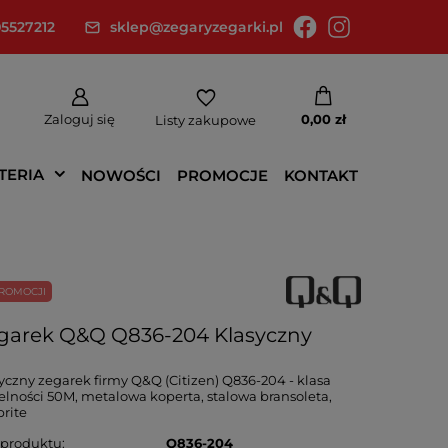
5527212
sklep@zegaryzegarki.pl
Zaloguj się
0,00 zł
Listy zakupowe
TERIA
NOWOŚCI
PROMOCJE
KONTAKT
ROMOCJI
garek Q&Q Q836-204 Klasyczny
yczny zegarek firmy Q&Q (Citizen) Q836-204 - klasa
elności 50M, metalowa koperta, stalowa bransoleta,
rite
 produktu
Q836-204