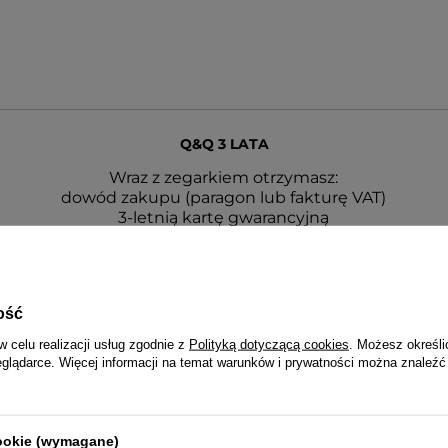
Q&Q 3 LATA
Wraz z zegarkiem otrzymasz:
dowód zakupu (paragon lub fakturę VAT)
3-letnią kartę gwarancyjną
rukcję obsługi w języku polskim (dotyczy modeli funkcyj
opakowanie - puszka lub pudełko Q&Q
ość
w celu realizacji usług zgodnie z
Polityką dotyczącą cookies
. Możesz określi
eglądarce. Więcej informacji na temat warunków i prywatności można znaleźć
cookie (wymagane)