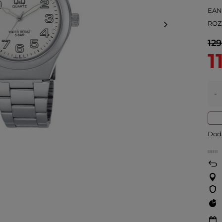
EA
ROZ
129
1
-
Doda