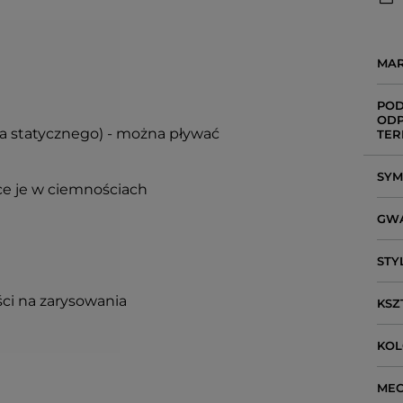
MA
POD
ODP
ia statycznego) - można pływać
TER
SY
ce je w ciemnościach
GW
STY
ci na zarysowania
KSZ
KO
ME