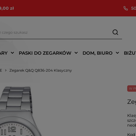
9,00 zł
50
ARY
PASKI DO ZEGARKÓW
DOM, BIURO
BIŻU
IE
Zegarek Q&Q Q836-204 Klasyczny
W P
Ze
Klas
szcz
neob
Kod