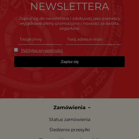
NEWSLETTERA
Zapisz się do newslettera i zdobywaj jako pierwszy
wyjątkowe oferty promocyjne i nowości ze świata
zegarków.
Polityka prywatności
Zapisz się
Zamówienia
Status zamówienia
Śledzenie przesyłki