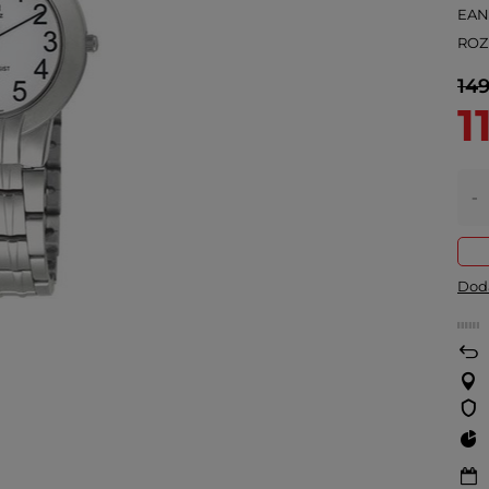
EA
ROZ
149
1
-
Doda