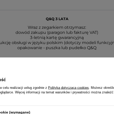
Q&Q 3 LATA
Wraz z zegarkiem otrzymasz:
dowód zakupu (paragon lub fakturę VAT)
3-letnią kartę gwarancyjną
rukcję obsługi w języku polskim (dotyczy modeli funkcyj
opakowanie - puszka lub pudełko Q&Q
ość
w celu realizacji usług zgodnie z
Polityką dotyczącą cookies
. Możesz określi
eglądarce. Więcej informacji na temat warunków i prywatności można znaleźć
cookie (wymagane)