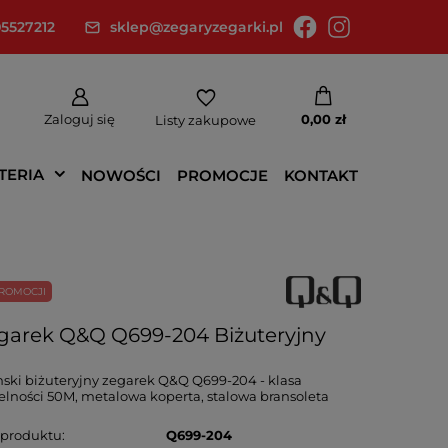
5527212
sklep@zegaryzegarki.pl
Zaloguj się
0,00 zł
Listy zakupowe
TERIA
NOWOŚCI
PROMOCJE
KONTAKT
ROMOCJI
garek Q&Q Q699-204 Biżuteryjny
ki biżuteryjny zegarek Q&Q Q699-204 - klasa
elności 50M, metalowa koperta, stalowa bransoleta
 produktu
Q699-204