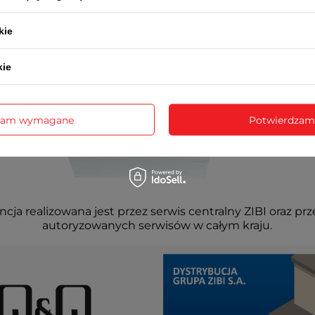
kie
kie
zam wymagane
Potwierdzam
cja realizowana jest przez serwis centralny ZIBI oraz prz
autoryzowanych serwisów w całym kraju.