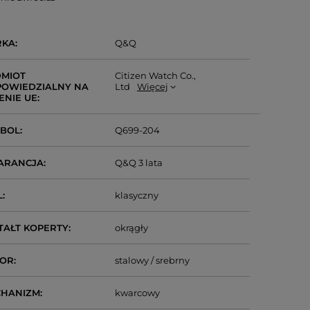
RKA
Q&Q
MIOT
Citizen Watch Co.,
OWIEDZIALNY NA
Ltd
Więcej
ENIE UE
MBOL
Q699-204
ARANCJA
Q&Q 3 lata
L
klasyczny
TAŁT KOPERTY
okrągły
LOR
stalowy / srebrny
CHANIZM
kwarcowy