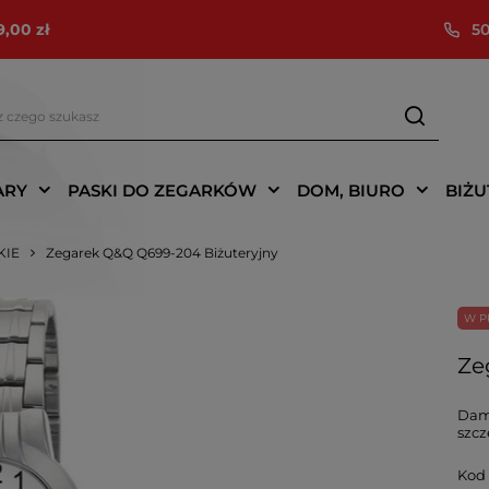
9,00 zł
50
ARY
PASKI DO ZEGARKÓW
DOM, BIURO
BIŻU
KIE
Zegarek Q&Q Q699-204 Biżuteryjny
W P
Ze
Dams
szcz
Kod