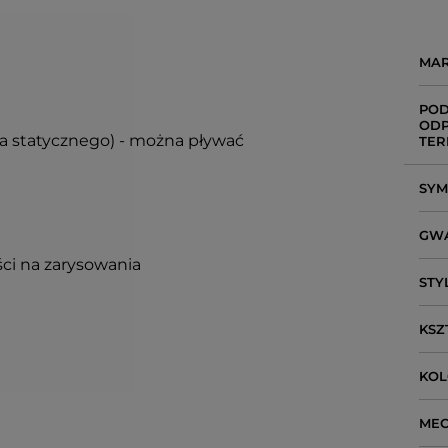
MA
POD
ODP
ia statycznego) - można pływać
TER
SY
GW
ci na zarysowania
STY
KSZ
KO
ME