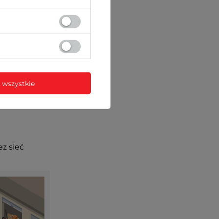
 wszystkie
ez sieć