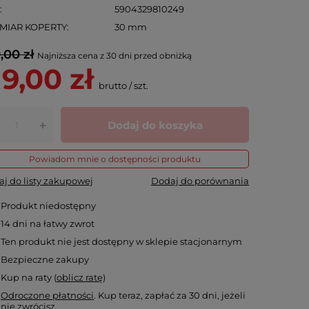
N
5904329810249
MIAR KOPERTY
30 mm
,00 zł
Najniższa cena z 30 dni przed obniżką
19,00 zł
brutto
/
szt.
Dodaj do koszyka
+
Powiadom mnie o dostępności produktu
j do listy zakupowej
Dodaj do porównania
Produkt niedostępny
14
dni na łatwy zwrot
Ten produkt nie jest dostępny w sklepie stacjonarnym
Bezpieczne zakupy
Kup na raty (
oblicz ratę
)
Odroczone płatności
. Kup teraz, zapłać za 30 dni, jeżeli
nie zwrócisz