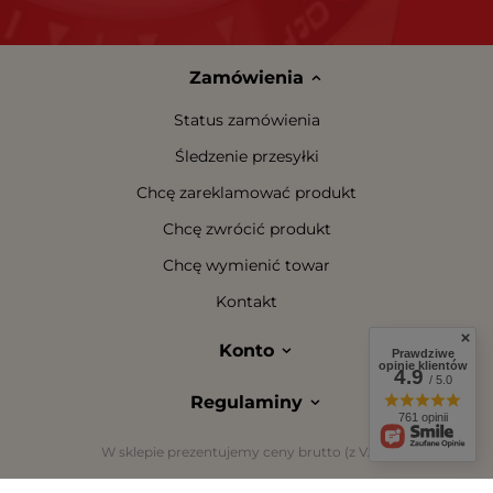
Zamówienia
Status zamówienia
Śledzenie przesyłki
Chcę zareklamować produkt
Chcę zwrócić produkt
Chcę wymienić towar
Kontakt
Konto
Prawdziwe
opinie klientów
4.9
/ 5.0
Regulaminy
761 opinii
W sklepie prezentujemy ceny brutto (z VAT).