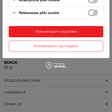
MYIOTA
ŚREDNICA KOPERTY
Reklamowe pliki cookie
41 mm
GRUBOŚĆ KOPERTY
12 mm
Potwierdzam wszystkie
ŚREDNICA SZKIEŁKA
32 mm
Potwierdzam wymagane
SZEROKOŚĆ BRANSOLETY
20 mm
WAGA
92 g
SZCZEGÓŁOWE DANE
GWARANCJA
OPINIE
(0)