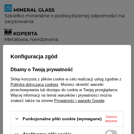
MINERAL GLASS
Szkiełko mineralne o podwyższonej odporności na
zarysowania
KOPERTA
Metalowa, nierdzewna
BRANSOLETA
Konfiguracja zgód
Wysokiej jakości stal nierdzewna
Dbamy o Twoją prywatność
ZAPIĘCIE
Pełne, zamknięte
Sklep korzysta z plików cookie w celu realizacji usług zgodnie z
Polityką dotyczącą cookies
. Możesz określić warunki
ZAPIĘCIE
przechowywania lub dostępu do cookie w Twojej przeglądarce.
Z możliwością regulacji
Więcej informacji na temat warunków i prywatności można
znaleźć także na stronie
Prywatność i warunki Google
.
BATERIA
Czas działania zegarka bez konieczności wymiany
Zawsze
Funkcjonalne pliki cookie (wymagane)
baterii - 3 lata
aktywne
MECHANIZM
Analityczne pliki cookie