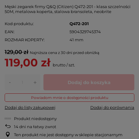
Męski zegarek firmy Q&Q (Citizen) Q472-201 - klasa szczelności
50M, metalowa koperta, stalowa bransoleta, neobrite
Kod produktu
Q472-201
EAN
5904329745374
ROZMIAR KOPERTY
41 mm
129,00 zł
Najniższa cena z 30 dni przed obniżką
119,00 zł
brutto
/
szt.
-
Dodaj do koszyka
+
Powiadom mnie o dostępności produktu
Dodaj do listy zakupowej
Dodaj do porównania
Produkt niedostępny
14
dni na łatwy zwrot
Ten produkt nie jest dostępny w sklepie stacjonarnym