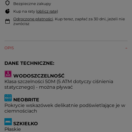
Bezpieczne zakupy
Kup na raty (
oblicz ratę
)
Odroczone płatności
. Kup teraz, zapłać za 30 dni, jeżeli nie
zwrócisz
OPIS
DANE TECHNICZNE:
WODOSZCZELNOŚĆ
Klasa szczelności 50M (5 ATM dotyczy ciśnienia
statycznego) - można pływać
NEOBRITE
Pokrycie wskazówek delikatnie podświetlające je w
ciemnościach
SZKIEŁKO
Płaskie