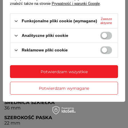
ALARM
znaleźć także na stronie
Prywatność i warunki Google
.
Alarm pojedynczy
STOPER
Zawsze
Funkcjonalne pliki cookie (wymagane)
aktywne
Stoper z dokładnością do 1/100 sekundy
Analityczne pliki cookie
BATERIA
Czas działania zegarka bez konieczności wymiany
baterii - 5 lat
Reklamowe pliki cookie
MECHANIZM
KWARCOWY
Potwierdzam wszystkie
ŚREDNICA KOPERTY
49 mm
GRUBOŚĆ KOPERTY
Potwierdzam wymagane
15 mm
ŚREDNICA SZKIEŁKA
36 mm
SZEROKOŚĆ PASKA
22 mm