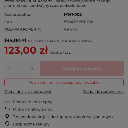
szczelności 100M. Koperta i pasek z tworzywa sztucznego,
alarm, stoper, podwójny czas, podświetlenie
Kod produktu
M141-002
EAN
5904329830766
ROZMIAR KOPERTY
49 mm
134,00 zł
Najniższa cena z 30 dni przed obniżką
123,00 zł
brutto
/
szt.
-
Dodaj do koszyka
+
Powiadom mnie o dostępności produktu
Dodaj do listy zakupowej
Dodaj do porównania
Produkt niedostępny
14
dni na łatwy zwrot
Ten produkt nie jest dostępny w sklepie stacjonarnym
Bezpieczne zakupy