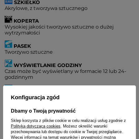
SZKIEŁKO
Akrylowe, z tworzywa sztucznego
KOPERTA
Wysokiej jakości tworzywo sztuczne o dużej
wytrzymałości
PASEK
Tworzywo sztuczne
WYŚWIETLANIE GODZINY
Czas może być wyświetlany w formacie 12 lub 24-
godzinnym
PODWÓJNY CZAS
Jednoczesny pomiar czasu w dwóch różnych
Konfiguracja zgód
strefach czasowych
Dbamy o Twoją prywatność
KALENDARZ
Sklep korzysta z plików cookie w celu realizacji usług zgodnie z
W pełni automatyczny kalendarz uwzględniający
Polityką dotyczącą cookies
. Możesz określić warunki
lata przestępne
przechowywania lub dostępu do cookie w Twojej przeglądarce.
Więcej informacji na temat warunków i prywatności można