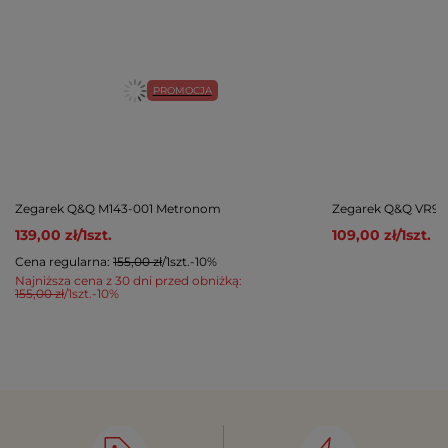
PROMOCJA
Zegarek Q&Q M143-001 Metronom
Zegarek Q&Q VR99-
139,00 zł
/
1
szt.
109,00 zł
/
1
szt.
Cena regularna:
155,00 zł
/
1
szt.
-10%
Najniższa cena z 30 dni przed obniżką:
155,00 zł
/
1
szt.
-10%