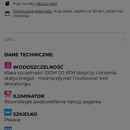
Kup na raty (
oblicz ratę
)
Odroczone płatności
. Kup teraz, zapłać za 30 dni, jeżeli nie
zwrócisz
OPIS
DANE TECHNICZNE:
WODOSZCZELNOŚĆ
Klasa szczelności 100M (10 ATM dotyczy ciśnienia
statycznego) - można pływać i nurkować bez
akwalungu
ILUMINATOR
Równoległe podświetlenie tarczy zegarka
SZKIEŁKO
Płaskie