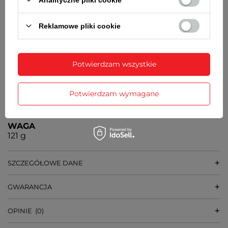
MYIOTA
ŚREDNICA KOPERTY
Reklamowe pliki cookie
43 mm
GRUBOŚĆ KOPERTY
11,5 mm
Potwierdzam wszystkie
ŚREDNICA SZKIEŁKA
34 mm
Potwierdzam wymagane
SZEROKOŚĆ BRANSOLETY
20 mm
WAGA
121 g
SZCZEGÓŁOWE DANE
GWARANCJA
OPINIE
(0)