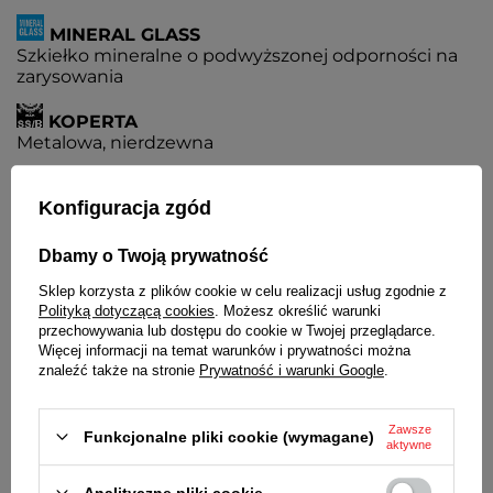
MINERAL GLASS
Szkiełko mineralne o podwyższonej odporności na
zarysowania
KOPERTA
Metalowa, nierdzewna
BRANSOLETA
Konfiguracja zgód
Wysokiej jakości stal nierdzewna
Dbamy o Twoją prywatność
ZAPIĘCIE
Pełne, zamknięte
Sklep korzysta z plików cookie w celu realizacji usług zgodnie z
Polityką dotyczącą cookies
. Możesz określić warunki
ZAPIĘCIE
przechowywania lub dostępu do cookie w Twojej przeglądarce.
Z możliwością regulacji
Więcej informacji na temat warunków i prywatności można
znaleźć także na stronie
Prywatność i warunki Google
.
BATERIA
Czas działania zegarka bez konieczności wymiany
Zawsze
baterii - 3 lata
Funkcjonalne pliki cookie (wymagane)
aktywne
MECHANIZM
Analityczne pliki cookie