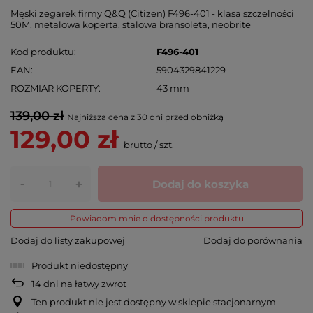
Męski zegarek firmy Q&Q (Citizen) F496-401 - klasa szczelności
50M, metalowa koperta, stalowa bransoleta, neobrite
Kod produktu
F496-401
EAN
5904329841229
ROZMIAR KOPERTY
43 mm
139,00 zł
Najniższa cena z 30 dni przed obniżką
129,00 zł
brutto
/
szt.
-
Dodaj do koszyka
+
Powiadom mnie o dostępności produktu
Dodaj do listy zakupowej
Dodaj do porównania
Produkt niedostępny
14
dni na łatwy zwrot
Ten produkt nie jest dostępny w sklepie stacjonarnym