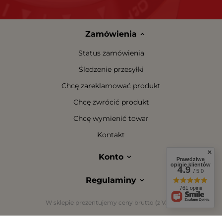
Zamówienia
Status zamówienia
Śledzenie przesyłki
Chcę zareklamować produkt
Chcę zwrócić produkt
Chcę wymienić towar
Kontakt
Konto
Prawdziwe
opinie klientów
4.9
/ 5.0
Regulaminy
761 opinii
W sklepie prezentujemy ceny brutto (z VAT).