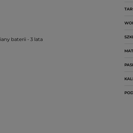
TAR
WO
SZK
ny baterii - 3 lata
MAT
PAS
KA
POD