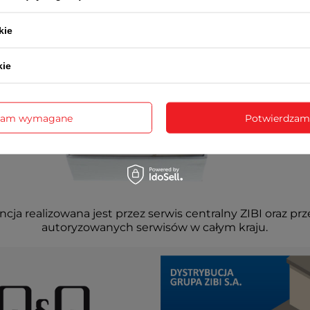
kie
kie
zam wymagane
Potwierdzam
cja realizowana jest przez serwis centralny ZIBI oraz prz
autoryzowanych serwisów w całym kraju.