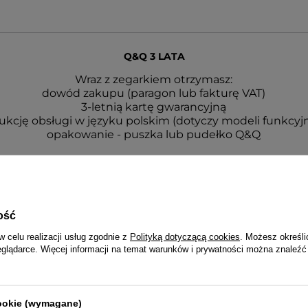
Q&Q 3 LATA
Wraz z zegarkiem otrzymasz:
dowód zakupu (paragon lub fakturę VAT)
3-letnią kartę gwarancyjną
rukcję obsługi w języku polskim (dotyczy modeli funkcyj
opakowanie - puszka lub pudełko Q&Q
ość
w celu realizacji usług zgodnie z
Polityką dotyczącą cookies
. Możesz określi
eglądarce. Więcej informacji na temat warunków i prywatności można znaleźć
cookie (wymagane)