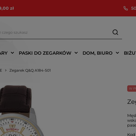
9,00 zł
50
ARY
PASKI DO ZEGARKÓW
DOM, BIURO
BIŻU
IE
Zegarek Q&Q A184-501
W P
Ze
Męsk
wska
pase
Kod