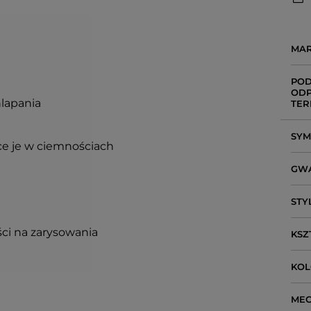
MA
POD
ODP
hlapania
TER
SY
ce je w ciemnościach
GW
STY
ci na zarysowania
KSZ
KO
ME