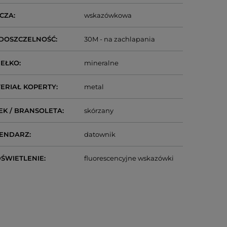
CZA
wskazówkowa
DOSZCZELNOŚĆ
30M - na zachlapania
IEŁKO
mineralne
ERIAŁ KOPERTY
metal
EK / BRANSOLETA
skórzany
LENDARZ
datownik
ŚWIETLENIE
fluorescencyjne wskazówki