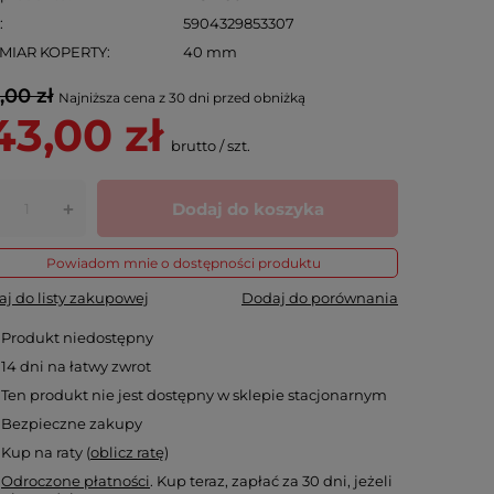
N
5904329853307
MIAR KOPERTY
40 mm
,00 zł
Najniższa cena z 30 dni przed obniżką
43,00 zł
brutto
/
szt.
Dodaj do koszyka
+
Powiadom mnie o dostępności produktu
j do listy zakupowej
Dodaj do porównania
Produkt niedostępny
14
dni na łatwy zwrot
Ten produkt nie jest dostępny w sklepie stacjonarnym
Bezpieczne zakupy
Kup na raty (
oblicz ratę
)
Odroczone płatności
. Kup teraz, zapłać za 30 dni, jeżeli