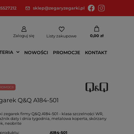
5527212
sklep@zegaryzegarki.pl
Zaloguj się
0,00 zł
Listy zakupowe
TERIA
NOWOŚCI
PROMOCJE
KONTAKT
ROMOCJI
garek Q&Q A184-501
i zegarek firmy Q&Q A184-501 - klasa szczelności WR,
źnik daty i dnia tygodnia, metalowa koperta, skórzany
k, neobrite
 produktu
A184-501