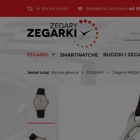
14 dni na zwrot
Bezpłatna dostawa
od 6
ZEGARKI
BUDZIKI I ZEG
SMARTWATCHE
Jesteś tutaj:
Strona główna
ZEGARKI
Zegarki MĘSK