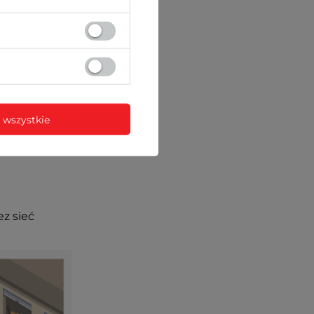
 wszystkie
ez sieć