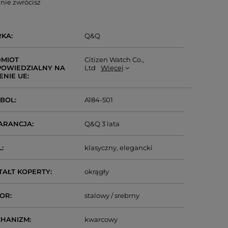
nie zwrócisz
RKA
Q&Q
MIOT
Citizen Watch Co.,
OWIEDZIALNY NA
Ltd
Więcej
ENIE UE
MBOL
A184-501
ARANCJA
Q&Q 3 lata
L
klasyczny
elegancki
TAŁT KOPERTY
okrągły
LOR
stalowy / srebrny
CHANIZM
kwarcowy