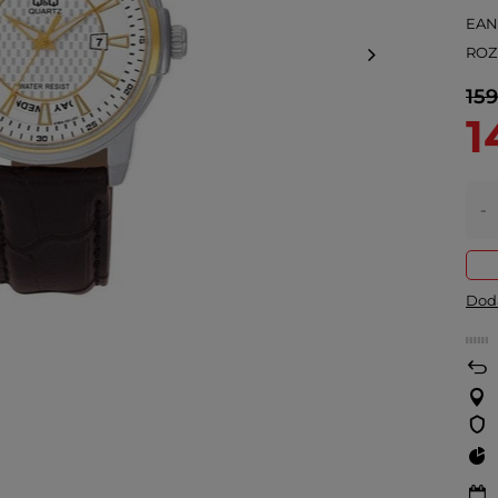
EA
ROZ
159
1
-
Doda