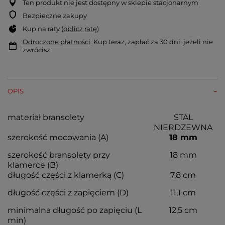
Ten produkt nie jest dostępny w sklepie stacjonarnym
Bezpieczne zakupy
Kup na raty (
oblicz ratę
)
Odroczone płatności
. Kup teraz, zapłać za 30 dni, jeżeli nie
zwrócisz
OPIS
materiał bransolety
STAL
NIERDZEWNA
szerokość mocowania (A)
18 mm
szerokość bransolety przy
18 mm
klamerce (B)
długość części z klamerką (C)
7,8 cm
długość części z zapięciem (D)
11,1 cm
minimalna długość po zapięciu (L
12,5 cm
min)