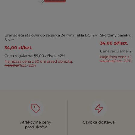
Bransoleta stalowa do zegarka 24 mm Tekla BG1.24
Skórzany pasek do
Silver
34,00 zł
/
1
szt.
34,00 zł
/
1
szt.
Cena regularna:
57,
Cena regularna:
59,00 zł
/
1
szt.
-42%
Najniższa cena z 30
44,00 zł
/
1
szt.
-22%
Najniższa cena z 30 dni przed obniżką:
44,00 zł
/
1
szt.
-22%
Atrakcyjne ceny
Szybka dostawa
produktów