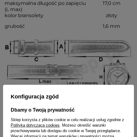
maksymalna długość po zapięciu
17,0 cm
(L max)
kolor bransolety
złoty
grubość
1,6 mm
Konfiguracja zgód
Dbamy o Twoją prywatność
Wraz z paskiem otrzymasz:
Sklep korzysta z plików cookie w celu realizacji usług zgodnie z
Polityką dotyczącą cookies
. Możesz określić warunki
dowód zakupu - paragon lub fakturę VAT
przechowywania lub dostępu do cookie w Twojej przeglądarce.
komplet teleskopów
Więcej informacji na temat warunków i prywatności można