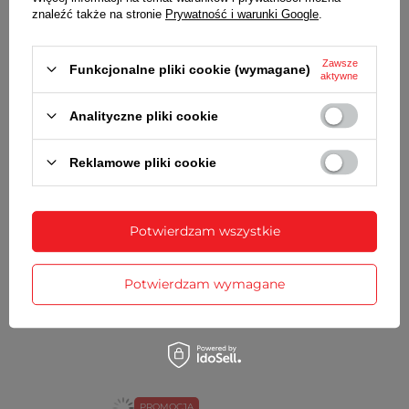
znaleźć także na stronie
Prywatność i warunki Google
.
SZCZEGÓŁOWE DANE
Zawsze
Funkcjonalne pliki cookie (wymagane)
aktywne
OPINIE
(0)
Analityczne pliki cookie
Potrzebujesz pomocy? Masz pytania?
Reklamowe pliki cookie
Zadaj pytanie a my odpowiemy
Zadaj pytanie
niezwłocznie, najciekawsze pytania i
odpowiedzi publikując dla innych.
Potwierdzam wszystkie
ZOBACZ RÓWNIEŻ
Potwierdzam wymagane
PROMOCJA