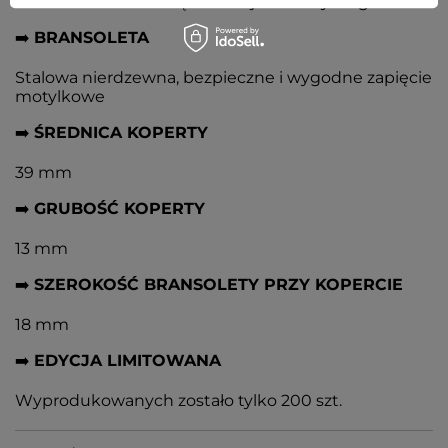
Wskaźnik dnia miesiąca umiejscowiony na godz. 3
➡️
BRANSOLETA
Stalowa nierdzewna, bezpieczne i wygodne zapięcie
motylkowe
➡️
ŚREDNICA KOPERTY
39 mm
➡️
GRUBOŚĆ KOPERTY
13 mm
➡️
SZEROKOŚĆ BRANSOLETY PRZY KOPERCIE
18 mm
➡️
EDYCJA LIMITOWANA
Wyprodukowanych zostało tylko 200 szt.