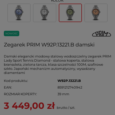
KOLOR:
NOWOŚĆ
Zegarek PRIM W92P.13221.B damski
Damski elegancki modowy stalowy wodoszczelny zegarek PRIM
Lady Sport Tennis Diamond - stalowa koperta, stalowa
bransoleta, zielona tarcza, klasa szczelności 100M, szafirowe
szkło. Japoński mechanizm automatyczny, wysadzany
diamentami
Kod produktu
W92P.13221.B
EAN
8591212740942
ROZMIAR KOPERTY
39 mm
3 449,00 zł
brutto
/
szt.