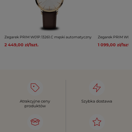
Zegarek PRIM W01P.13261.C męski automatyczny
Zegarek PRIM W02P
2 449,00 zł
/
1
szt.
1 099,00 zł
/
1
szt.
Atrakcyjne ceny
Szybka dostawa
produktów