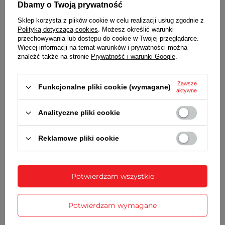
Dbamy o Twoją prywatność
➡️
SZKIEŁKO
Sklep korzysta z plików cookie w celu realizacji usług zgodnie z
Polityką dotyczącą cookies
. Możesz określić warunki
Szafirowe proste o bardzo dużej odporności na
przechowywania lub dostępu do cookie w Twojej przeglądarce.
zarysowania
Więcej informacji na temat warunków i prywatności można
znaleźć także na stronie
Prywatność i warunki Google
.
➡️
KOPERTA
Wysokiej jakości stal nierdzewna 316L w kolorze
Zawsze
Funkcjonalne pliki cookie (wymagane)
srebrnym zdobiona diamentami
aktywne
➡️
TARCZA
Analityczne pliki cookie
W kolorze zielonym, zdobiona diamentami, ciemne
Reklamowe pliki cookie
indeksy, wskazówki w kolorze koperty
➡️
NEOBRITE
Potwierdzam wszystkie
Wskazówki pokryte fluorescencyjną warstwą
powodującą ich lekkie świecenie w ciemności
Potwierdzam wymagane
➡️
DATOWNIK