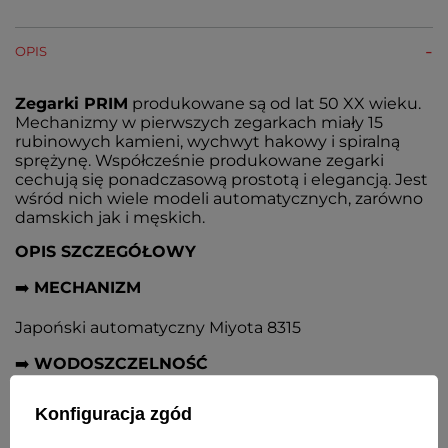
OPIS
Zegarki PRIM
produkowane są od lat 50 XX wieku.
Mechanizmy w pierwszych zegarkach miały 15
rubinowych kamieni, wychwyt hakowy i spiralną
sprężynę. Współcześnie produkowane zegarki
cechują się ponadczasową prostotą i elegancją. Jest
wśród nich wiele modeli automatycznych, zarówno
damskich jak i męskich.
OPIS SZCZEGÓŁOWY
➡️
MECHANIZM
Japoński automatyczny Miyota 8315
➡️
WODOSZCZELNOŚĆ
Klasa szczelności 100M (10 ATM dotyczy ciśnienia
Konfiguracja zgód
statycznego) - można się kąpać, brać prysznic,
pływać