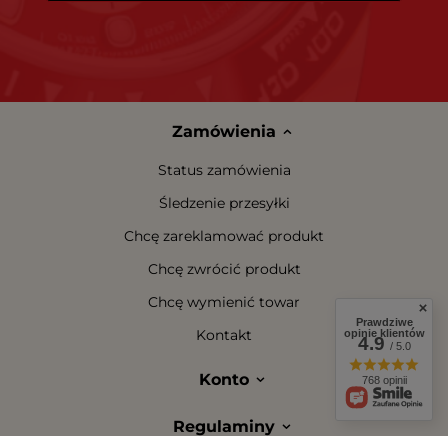
Zamówienia
Status zamówienia
Śledzenie przesyłki
Chcę zareklamować produkt
Chcę zwrócić produkt
Chcę wymienić towar
Prawdziwe
Kontakt
opinie klientów
4.9
/ 5.0
Konto
768 opinii
Regulaminy