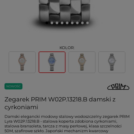
KOLOR:
NOWOŚĆ
Zegarek PRIM W02P.13218.B damski z
cyrkoniami
Damski elegancki modowy stalowy wodoszczelny zegarek PRIM
Lyra W02P.13218.B - stalowa koperta zdobiona cyrkoniami,
stalowa bransoleta, tarcza z masy perłowej, klasa szczelności
50M, szafirowe szkło. Japoński mechanizm kwarcowy