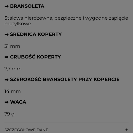
➡️
BRANSOLETA
Stalowa nierdzewna, bezpieczne i wygodne zapięcie
motylkowe
➡️
ŚREDNICA KOPERTY
31 mm
➡️
GRUBOŚĆ KOPERTY
7,7 mm
➡️
SZEROKOŚĆ BRANSOLETY PRZY KOPERCIE
14 mm
➡️
WAGA
79 g
SZCZEGÓŁOWE DANE