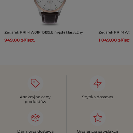
Zegarek PRIM W01P.13199.E męski klasyczny
Zegarek PRIM W01P
949,00 zł
/
1
szt.
1 049,00 zł
/
1
szt.
Atrakcyjne ceny
Szybka dostawa
produktów
Darmowa dostawa
Gwarancja satysfakcji