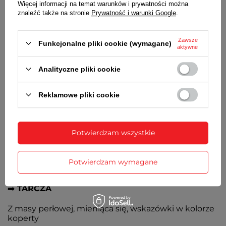
Więcej informacji na temat warunków i prywatności można
znaleźć także na stronie
Prywatność i warunki Google
.
Japoński kwarcowy
➡️
WODOSZCZELNOŚĆ
Zawsze
Funkcjonalne pliki cookie (wymagane)
aktywne
Klasa szczelności 50M (5 ATM dotyczy ciśnienia
statycznego) - można się kąpać, brać prysznic
Analityczne pliki cookie
➡️
SZKIEŁKO
Reklamowe pliki cookie
Szafirowe płaskie antyrefleksyjne o bardzo dużej
odporności na zarysowania
➡️
KOPERTA
Potwierdzam wszystkie
Wysokiej jakości stal nierdzewna 316L w kolorze
srebrnym, wysadzana cyrkoniami. Stalowy
Potwierdzam wymagane
zakręcany dekielek
➡️
TARCZA
Z masy perłowej, mieniąca się, wskazówki w kolorze
koperty