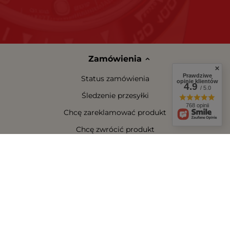
Zamówienia
Prawdziwe
Status zamówienia
opinie klientów
4.9
/ 5.0
Śledzenie przesyłki
768 opinii
Chcę zareklamować produkt
Chcę zwrócić produkt
Chcę wymienić towar
Kontakt
Konto
Regulaminy