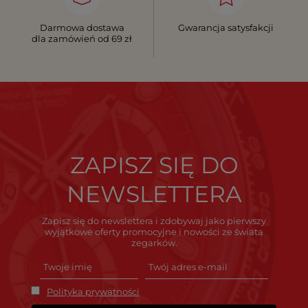
Darmowa dostawa
Gwarancja satysfakcji
dla zamówień od 69 zł
ZAPISZ SIĘ DO
NEWSLETTERA
Zapisz się do newslettera i zdobywaj jako pierwszy
wyjątkowe oferty promocyjne i nowości ze świata
zegarków.
Polityka prywatności