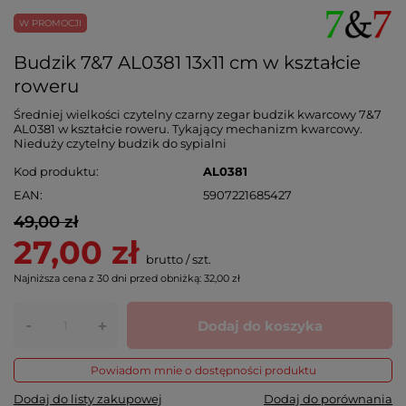
W PROMOCJI
Budzik 7&7 AL0381 13x11 cm w kształcie
roweru
Średniej wielkości czytelny czarny zegar budzik kwarcowy 7&7
AL0381 w kształcie roweru. Tykający mechanizm kwarcowy.
Nieduży czytelny budzik do sypialni
Kod produktu
AL0381
EAN
5907221685427
49,00 zł
27,00 zł
brutto
/
szt.
Najniższa cena z 30 dni przed obniżką:
32,00 zł
-
Dodaj do koszyka
+
Powiadom mnie o dostępności produktu
Dodaj do listy zakupowej
Dodaj do porównania