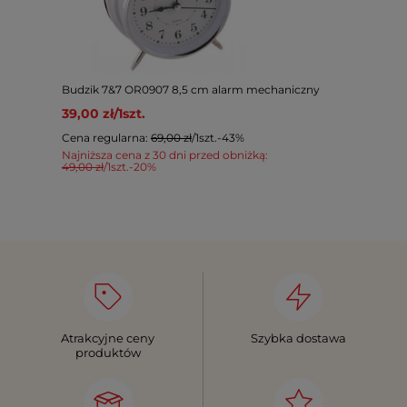
Budzik 7&7 OR0907 8,5 cm alarm mechaniczny
39,00 zł
/
1
szt.
Cena regularna:
69,00 zł
/
1
szt.
-43%
Najniższa cena z 30 dni przed obniżką:
49,00 zł
/
1
szt.
-20%
Atrakcyjne ceny
Szybka dostawa
produktów