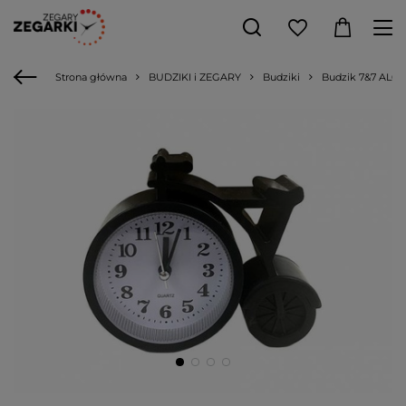
Strona główna
BUDZIKI i ZEGARY
Budziki
Budzik 7&7 AL038