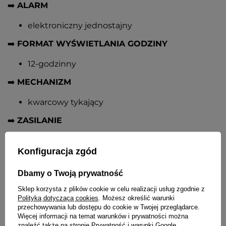
➡️
ALARM
elektroniczny jednostajny
➡️
FORMAT WYŚWIETLANIA GODZINY
12-godzinny
➡️
MECHANIZM
kwarcowy tykający
➡️
ZASILANIE
1 bateria typu LR6 (AA, paluszek)
Konfiguracja zgód
➡️
WYMIARY
Dbamy o Twoją prywatność
13 cm x 11 cm x 4 cm [szer x wys x gł]
średnica tarczy - 7,5 cm
Sklep korzysta z plików cookie w celu realizacji usług zgodnie z
Polityką dotyczącą cookies
. Możesz określić warunki
przechowywania lub dostępu do cookie w Twojej przeglądarce.
SZCZEGÓŁOWE DANE
Więcej informacji na temat warunków i prywatności można
znaleźć także na stronie
Prywatność i warunki Google
.