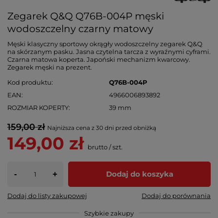
Zegarek Q&Q Q76B-004P męski
wodoszczelny czarny matowy
Męski klasyczny sportowy okrągły wodoszczelny zegarek Q&Q
na skórzanym pasku. Jasna czytelna tarcza z wyraźnymi cyframi.
Czarna matowa koperta. Japoński mechanizm kwarcowy.
Zegarek męski na prezent.
Kod produktu
Q76B-004P
EAN
4966006893892
ROZMIAR KOPERTY
39 mm
159,00 zł
Najniższa cena z 30 dni przed obniżką
149,00 zł
brutto
/
szt.
-
Dodaj do koszyka
+
Dodaj do listy zakupowej
Dodaj do porównania
Szybkie zakupy