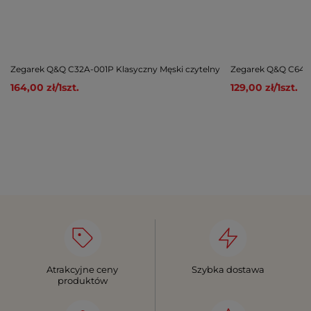
Zegarek Q&Q C32A-001P Klasyczny Męski czytelny
Zegarek Q&Q C64A-
164,00 zł
/
1
szt.
129,00 zł
/
1
szt.
Atrakcyjne ceny
Szybka dostawa
produktów