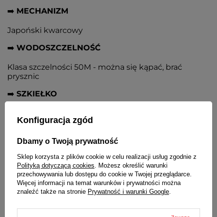
➡️
MECHANIZM
Japoński kwarcowy
➡️
WODOSZCZELNOŚĆ
Klasa szczelności 50M - można się kąpać, brać
prysznic
➡️
SZKIEŁKO
Mineralne płaskie, podwyższona odporność na
Konfiguracja zgód
zarysowania
➡️
KOPERTA
Dbamy o Twoją prywatność
Sklep korzysta z plików cookie w celu realizacji usług zgodnie z
Metalowa w kolorze czarnym matowym
Polityką dotyczącą cookies
. Możesz określić warunki
przechowywania lub dostępu do cookie w Twojej przeglądarce.
➡️
TARCZA
Więcej informacji na temat warunków i prywatności można
znaleźć także na stronie
Prywatność i warunki Google
.
Kremowa, wskazówki i indeksy godz. 3, 6. 9, 12
pokryte powłoką luminescencyjną