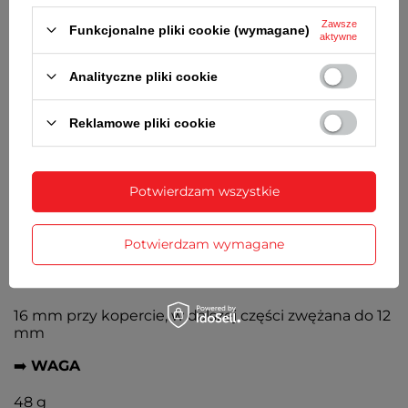
Złota, wskazówki i cyfry w kolorze koperty
Zawsze
Funkcjonalne pliki cookie (wymagane)
aktywne
➡️
BRANSOLETA
Analityczne pliki cookie
Stalowa nierdzewna w kolorze koperty, zapięcie
typu H, rozpinane ogniwo bransolety
Reklamowe pliki cookie
➡️
ŚREDNICA KOPERTY
28 mm
Potwierdzam wszystkie
➡️
GRUBOŚĆ KOPERTY
Potwierdzam wymagane
7,5 mm
➡️
SZEROKOŚĆ BRANSOLETY
16 mm przy kopercie, w dalszej części zwężana do 12
mm
➡️
WAGA
48 g