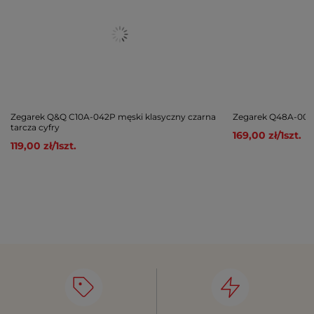
Zegarek Q&Q C10A-042P męski klasyczny czarna
Zegarek Q48A-001P
tarcza cyfry
169,00 zł
/
1
szt.
119,00 zł
/
1
szt.