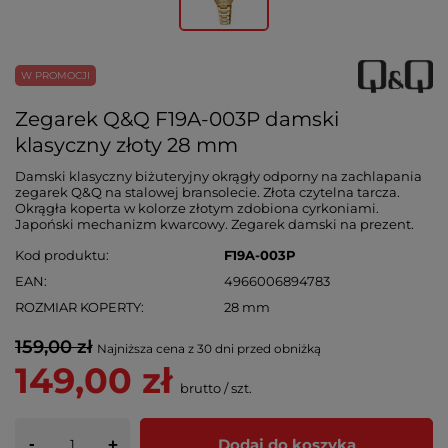
W PROMOCJI
Zegarek Q&Q F19A-003P damski
klasyczny złoty 28 mm
Damski klasyczny biżuteryjny okrągły odporny na zachlapania
zegarek Q&Q na stalowej bransolecie. Złota czytelna tarcza.
Okrągła koperta w kolorze złotym zdobiona cyrkoniami.
Japoński mechanizm kwarcowy. Zegarek damski na prezent.
Kod produktu
F19A-003P
EAN
4966006894783
ROZMIAR KOPERTY
28 mm
159,00 zł
Najniższa cena z 30 dni przed obniżką
149,00 zł
brutto
/
szt.
-
Dodaj do koszyka
+