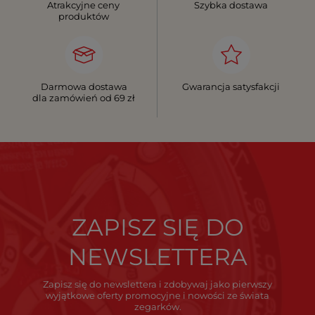
Atrakcyjne ceny
Szybka dostawa
produktów
Darmowa dostawa
Gwarancja satysfakcji
dla zamówień od 69 zł
ZAPISZ SIĘ DO
NEWSLETTERA
Zapisz się do newslettera i zdobywaj jako pierwszy
wyjątkowe oferty promocyjne i nowości ze świata
zegarków.