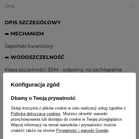
OPIS
OPIS SZCZEGÓŁOWY
➡️
MECHANIZM
Japoński kwarcowy
➡️
WODOSZCZELNOŚĆ
Klasa szczelności 30M - odporny na zachlapania
➡️
SZKIEŁKO
Konfiguracja zgód
Mineralne płaskie, podwyższona odporność na
Dbamy o Twoją prywatność
zarysowania
Sklep korzysta z plików cookie w celu realizacji usług zgodnie z
➡️
KOPERTA
Polityką dotyczącą cookies
. Możesz określić warunki
przechowywania lub dostępu do cookie w Twojej przeglądarce.
Metalowa w kolorze złotym, zdobiona cyrkoniami
Więcej informacji na temat warunków i prywatności można
znaleźć także na stronie
Prywatność i warunki Google
.
➡️
TARCZA