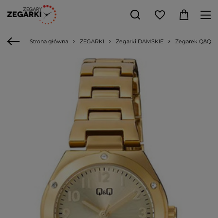
Strona główna
ZEGARKI
Zegarki DAMSKIE
Zegarek Q&Q F1