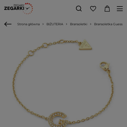
Strona główna
BIŻUTERIA
Bransoletki
Bransoletka Guess 