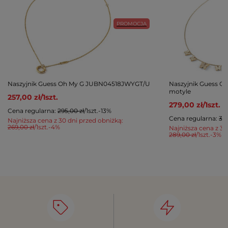
PROMOCJA
Naszyjnik Guess Oh My G JUBN04518JWYGT/U
Naszyjnik Guess 
motyle
257,00 zł
/
1
szt.
279,00 zł
/
1
szt.
Cena regularna:
295,00 zł
/
1
szt.
-13%
Cena regularna:
325
Najniższa cena z 30 dni przed obniżką:
269,00 zł
/
1
szt.
-4%
Najniższa cena z 30
289,00 zł
/
1
szt.
-3%