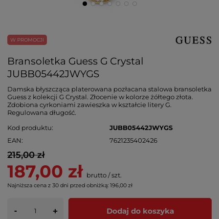
W PROMOCJI
Bransoletka Guess G Crystal
JUBB05442JWYGS
Damska błyszcząca platerowana pozłacana stalowa bransoletka
Guess z kolekcji G Crystal. Złocenie w kolorze żółtego złota.
Zdobiona cyrkoniami zawieszka w kształcie litery G.
Regulowana długość.
Kod produktu
JUBB05442JWYGS
EAN
7621235402426
215,00 zł
187,00 zł
brutto
/
szt.
Najniższa cena z 30 dni przed obniżką:
196,00 zł
-
Dodaj do koszyka
+