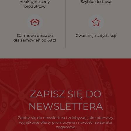
Atrakcyjne ceny
Szybka dostawa
produktów
Darmowa dostawa
Gwarancja satysfakcji
dla zamówień od 69 zł
ZAPISZ SIĘ DO
NEWSLETTERA
Zapisz się do newslettera i zdobywaj jako pierwszy
wyjątkowe oferty promocyjne i nowości ze świata
zegarków.