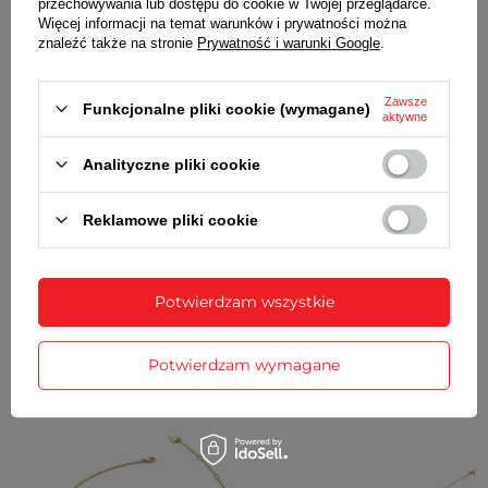
przechowywania lub dostępu do cookie w Twojej przeglądarce.
Więcej informacji na temat warunków i prywatności można
znaleźć także na stronie
Prywatność i warunki Google
.
SZCZEGÓŁOWE DANE
GWARANCJA
Zawsze
Funkcjonalne pliki cookie (wymagane)
aktywne
OPINIE
(0)
Analityczne pliki cookie
Reklamowe pliki cookie
Potrzebujesz pomocy? Masz pytania?
Zadaj pytanie a my odpowiemy
Zadaj pytanie
niezwłocznie, najciekawsze pytania i
odpowiedzi publikując dla innych.
Potwierdzam wszystkie
Potwierdzam wymagane
ZOBACZ RÓWNIEŻ