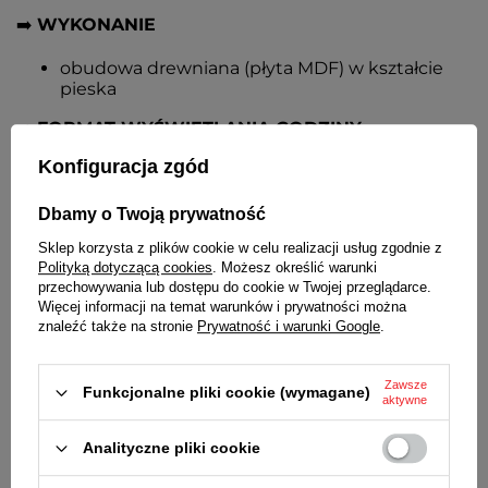
➡️
WYKONANIE
obudowa drewniana (płyta MDF) w kształcie
pieska
➡️
FORMAT WYŚWIETLANIA GODZINY
Konfiguracja zgód
12-godzinny
➡️
TARCZA
Dbamy o Twoją prywatność
Sklep korzysta z plików cookie w celu realizacji usług zgodnie z
duża okrągła biała, czarne czytelne oznaczenia
Polityką dotyczącą cookies
. Możesz określić warunki
godzin, czarne kontrastowe aluminiowe
przechowywania lub dostępu do cookie w Twojej przeglądarce.
wskazówki
Więcej informacji na temat warunków i prywatności można
znaleźć także na stronie
Prywatność i warunki Google
.
➡️
SZYBKA
brak
Zawsze
Funkcjonalne pliki cookie (wymagane)
aktywne
➡️
MECHANIZM
Analityczne pliki cookie
kwarcowy cichy, z płynącą wskazówką
sekundnika