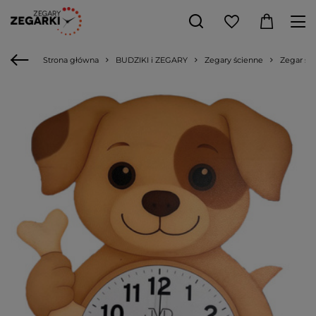
Strona główna
BUDZIKI i ZEGARY
Zegary ścienne
Zegar śc