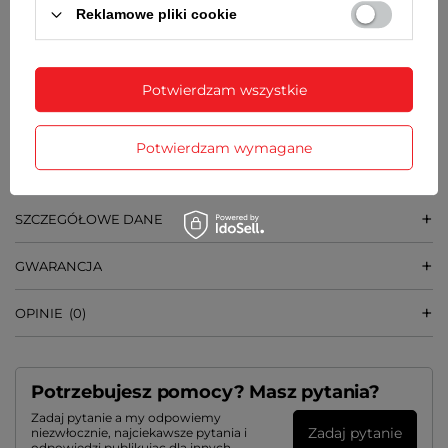
Reklamowe pliki cookie
➡️
ZASILANIE
1 bateria typu AA (LR6, paluszek)
Potwierdzam wszystkie
➡️
WYMIARY
całość-
28,5 cm x 39,5 cm
[szer x wys]
Potwierdzam wymagane
średnica tarczy -
17 cm
SZCZEGÓŁOWE DANE
GWARANCJA
OPINIE
(0)
Potrzebujesz pomocy? Masz pytania?
Zadaj pytanie a my odpowiemy
Zadaj pytanie
niezwłocznie, najciekawsze pytania i
odpowiedzi publikując dla innych.