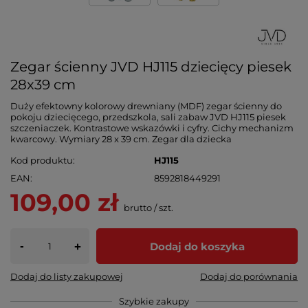
Zegar ścienny JVD HJ115 dziecięcy piesek
28x39 cm
Duży efektowny kolorowy drewniany (MDF) zegar ścienny do
pokoju dziecięcego, przedszkola, sali zabaw JVD HJ115 piesek
szczeniaczek. Kontrastowe wskazówki i cyfry. Cichy mechanizm
kwarcowy. Wymiary 28 x 39 cm. Zegar dla dziecka
Kod produktu
HJ115
EAN
8592818449291
109,00 zł
brutto
/
szt.
-
Dodaj do koszyka
+
Dodaj do listy zakupowej
Dodaj do porównania
Szybkie zakupy