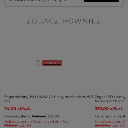
ZOBACZ RÓWNIEŻ
PROMOCJA
Zegar ścienny JVD HX2487.2 Cichy mechanizm 25,5
Zegar LED zielony 
cm
termometr higrom
74,00 zł
/
1
szt.
239,00 zł
/
1
szt.
Cena regularna:
79,00 zł
/
1
szt.
-6%
Cena regularna:
259
Najniższa cena z 30 dni przed obniżką:
Najniższa cena z 30
79,00 zł
/
1
szt.
-6%
244,00 zł
/
1
szt.
-2%