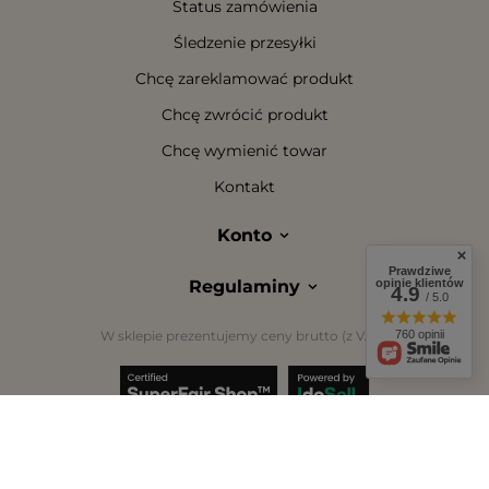
Status zamówienia
Śledzenie przesyłki
Chcę zareklamować produkt
Chcę zwrócić produkt
Chcę wymienić towar
Kontakt
Konto
Prawdziwe
Regulaminy
opinie klientów
4.9
/ 5.0
W sklepie prezentujemy ceny brutto (z VAT).
760 opinii