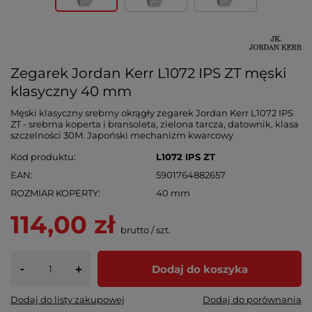
Zegarek Jordan Kerr L1072 IPS ZT męski
klasyczny 40 mm
Męski klasyczny srebrny okrągły zegarek Jordan Kerr L1072 IPS
ZT - srebrna koperta i bransoleta, zielona tarcza, datownik, klasa
szczelności 30M. Japoński mechanizm kwarcowy
Kod produktu
L1072 IPS ZT
EAN
5901764882657
ROZMIAR KOPERTY
40 mm
114,00 zł
brutto
/
szt.
-
Dodaj do koszyka
+
Dodaj do listy zakupowej
Dodaj do porównania