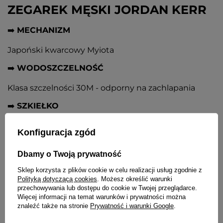
ZEGAREK MĘSKI JORDAN KERR
➡️
MECHANIZM
Japoński kwarcowy Myiota
➡️
WODOSZCZELNOŚĆ
Klasa szczelności 30M - odporny na zachlapania
➡️
SZKIEŁKO
Mineralne sferyczne
Konfiguracja zgód
➡️
KOPERTA
Dbamy o Twoją prywatność
Srebrna metalowa nierdzewna. Stalowy dekielek
Sklep korzysta z plików cookie w celu realizacji usług zgodnie z
Polityką dotyczącą cookies
. Możesz określić warunki
➡️
TARCZA
przechowywania lub dostępu do cookie w Twojej przeglądarce.
Więcej informacji na temat warunków i prywatności można
Zielona, indeksy i wskazówki w kolorze koperty
znaleźć także na stronie
Prywatność i warunki Google
.
➡️
BRANSOLETA