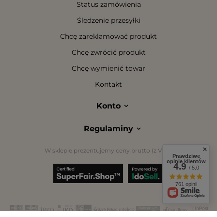
Status zamówienia
Śledzenie przesyłki
Chcę zareklamować produkt
Chcę zwrócić produkt
Chcę wymienić towar
Kontakt
Konto
Regulaminy
W sklepie prezentujemy ceny brutto (z VAT).
Prawdziwe
opinie klientów
4.9
/ 5.0
761 opinii