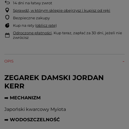
14
dni na łatwy zwrot
Sprawdź, w którym sklepie obejrzysz i kupisz od ręki
Bezpieczne zakupy
Kup na raty (
oblicz ratę
)
Odroczone płatności
. Kup teraz, zapłać za 30 dni, jeżeli nie
zwrócisz
OPIS
ZEGAREK DAMSKI JORDAN
KERR
➡️
MECHANIZM
Japoński kwarcowy Myiota
➡️
WODOSZCZELNOŚĆ