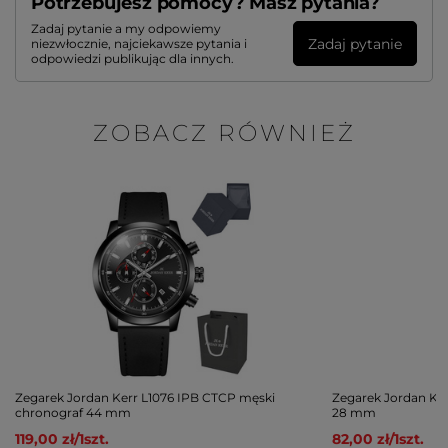
Potrzebujesz pomocy? Masz pytania?
Zadaj pytanie a my odpowiemy
Zadaj pytanie
niezwłocznie, najciekawsze pytania i
odpowiedzi publikując dla innych.
ZOBACZ RÓWNIEŻ
Zegarek Jordan Kerr L1076 IPB CTCP męski
Zegarek Jordan Ker
chronograf 44 mm
28 mm
119,00 zł
/
1
szt.
82,00 zł
/
1
szt.