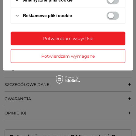
Analityczne pliki cookie
➡️
GRUBOŚĆ KOPERTY
Reklamowe pliki cookie
8,2 mm
➡️
SZEROKOŚĆ BRANSOLETY PRZY KOPERCIE
Potwierdzam wszystkie
14 mm
➡️
WAGA
Potwierdzam wymagane
59 g
SZCZEGÓŁOWE DANE
GWARANCJA
OPINIE
(0)