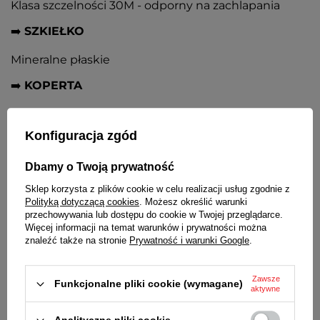
Klasa szczelności 30M - odporny na zachlapania
➡️
SZKIEŁKO
Mineralne płaskie
➡️
KOPERTA
Metalowa nierdzewna, kolor srebrny, obwódka w
kolorze złotym. Stalowy dekielek
Konfiguracja zgód
➡️
TARCZA
Dbamy o Twoją prywatność
Srebrna, złote kontrastowe cyfry arabskie i
Sklep korzysta z plików cookie w celu realizacji usług zgodnie z
wskazówki
Polityką dotyczącą cookies
. Możesz określić warunki
przechowywania lub dostępu do cookie w Twojej przeglądarce.
➡️
BRANSOLETA
Więcej informacji na temat warunków i prywatności można
znaleźć także na stronie
Prywatność i warunki Google
.
Stalowa dwukolorowa. Bezpieczne i wygodne
zapięcie motylkowe
Zawsze
Funkcjonalne pliki cookie (wymagane)
➡️
ŚREDNICA KOPERTY
aktywne
28 mm