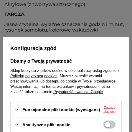
Akrylowe (z tworzywa sztucznego)
TARCZA
Jasna czytelna, wyraźne oznaczenia godzin i minut,
rysunek samolotu, kolorowe wskazówki
KOPERTA
Konfiguracja zgód
Czerwona z tworzywa, stalowy dekielek
PASEK
Dbamy o Twoją prywatność
Niebieski z tworzywa, klamerka w kolorze koperty
Sklep korzysta z plików cookie w celu realizacji usług zgodnie z
Polityką dotyczącą cookies
. Możesz określić warunki
ZAPIĘCIE
przechowywania lub dostępu do cookie w Twojej przeglądarce.
Więcej informacji na temat warunków i prywatności można
Klasyczne na sprzączkę
znaleźć także na stronie
Prywatność i warunki Google
.
BATERIA
Zawsze
Funkcjonalne pliki cookie (wymagane)
Orientacyjny czas działania zegarka bez
aktywne
konieczności wymiany baterii - 3 lata
Analityczne pliki cookie
MECHANIZM