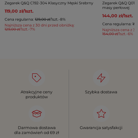
Zegarek Q&Q C192-304 Klasyczny Męski Srebrny
Zegarek Q&Q Q01A-
masy perłowej
119,00 zł
/
1
szt.
144,00 zł
/
1
szt.
Cena regularna:
129,00 zł
/
1
szt.
-8%
Cena regularna:
154
Najniższa cena z 30 dni przed obniżką:
129,00 zł
/
1
szt.
-7%
Najniższa cena z 30
154,00 zł
/
1
szt.
-6%
Atrakcyjne ceny
Szybka dostawa
produktów
Darmowa dostawa
Gwarancja satysfakcji
dla zamówień od 69 zł