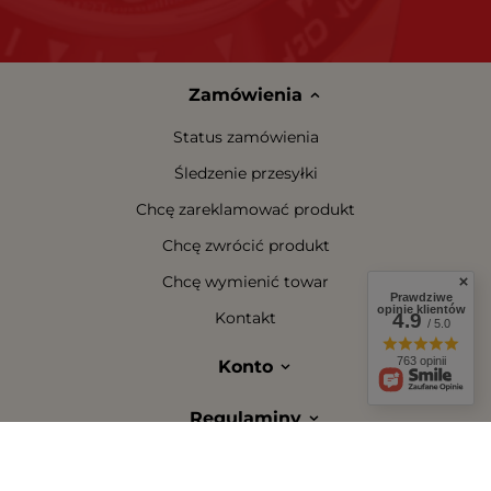
Zamówienia
Status zamówienia
Śledzenie przesyłki
Chcę zareklamować produkt
Chcę zwrócić produkt
Chcę wymienić towar
Prawdziwe
opinie klientów
Kontakt
4.9
/ 5.0
763 opinii
Konto
Regulaminy
W sklepie prezentujemy ceny brutto (z VAT).