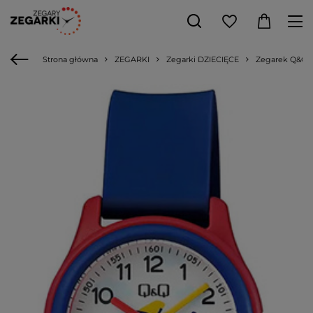
Strona główna
ZEGARKI
Zegarki DZIECIĘCE
Zegarek Q&Q Q