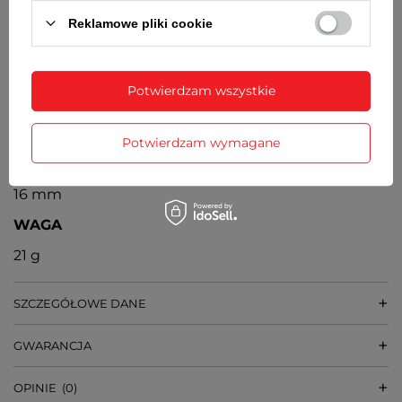
Kwarcowy japoński, Miyota
Reklamowe pliki cookie
ŚREDNICA KOPERTY
32 mm
Potwierdzam wszystkie
GRUBOŚĆ KOPERTY
10 mm
Potwierdzam wymagane
SZEROKOŚĆ PASKA PRZY KOPERCIE
16 mm
WAGA
21 g
SZCZEGÓŁOWE DANE
GWARANCJA
OPINIE
(0)