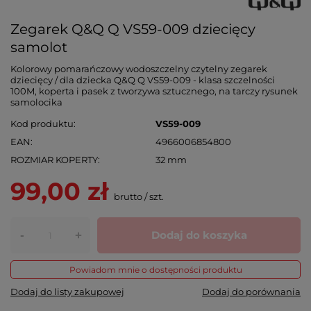
Zegarek Q&Q Q VS59-009 dziecięcy
samolot
Kolorowy pomarańczowy wodoszczelny czytelny zegarek
dziecięcy / dla dziecka Q&Q Q VS59-009 - klasa szczelności
100M, koperta i pasek z tworzywa sztucznego, na tarczy rysunek
samolocika
Kod produktu
VS59-009
EAN
4966006854800
ROZMIAR KOPERTY
32 mm
99,00 zł
brutto
/
szt.
-
Dodaj do koszyka
+
Powiadom mnie o dostępności produktu
Dodaj do listy zakupowej
Dodaj do porównania