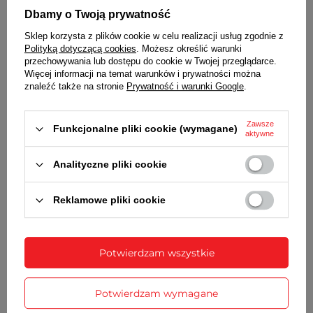
Dbamy o Twoją prywatność
Stalowy, z czytelnymi oznaczeniami minut
Sklep korzysta z plików cookie w celu realizacji usług zgodnie z
TARCZA
Polityką dotyczącą cookies
. Możesz określić warunki
przechowywania lub dostępu do cookie w Twojej przeglądarce.
Kolor niebieski
Więcej informacji na temat warunków i prywatności można
BRANSOLETA
znaleźć także na stronie
Prywatność i warunki Google
.
Stalowa nierdzewna, zapięcie motylkowe
Zawsze
Funkcjonalne pliki cookie (wymagane)
KORONKA
aktywne
Zakręcana koronka zwiększa szczelność obudowy
Analityczne pliki cookie
zegarka
DEKIELEK
Reklamowe pliki cookie
Zakręcany dekielek zwiększający szczelność zegarka
BATERIA
Potwierdzam wszystkie
Orientacyjny czas działania zegarka bez
konieczności wymiany baterii - 3 lata
Potwierdzam wymagane
MECHANIZM