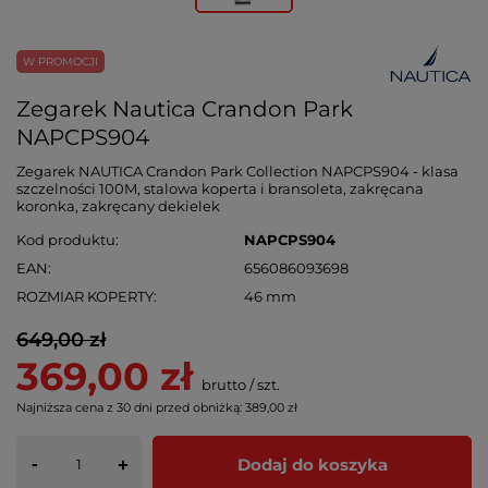
W PROMOCJI
Zegarek Nautica Crandon Park
NAPCPS904
Zegarek NAUTICA Crandon Park Collection NAPCPS904 - klasa
szczelności 100M, stalowa koperta i bransoleta, zakręcana
koronka, zakręcany dekielek
Kod produktu
NAPCPS904
EAN
656086093698
ROZMIAR KOPERTY
46 mm
649,00 zł
369,00 zł
brutto
/
szt.
Najniższa cena z 30 dni przed obniżką:
389,00 zł
-
Dodaj do koszyka
+