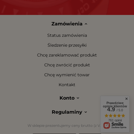
Zamówienia
Status zamówienia
Śledzenie przesyłki
Chcę zareklamować produkt
Chcę zwrócić produkt
Chcę wymienić towar
Kontakt
Konto
Prawdziwe
opinie klientów
4.9
/ 5.0
Regulaminy
761 opinii
W sklepie prezentujemy ceny brutto (z VAT).