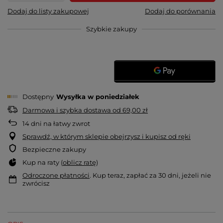
Dodaj do listy zakupowej
Dodaj do porównania
Szybkie zakupy
Dostępny
Wysyłka
w poniedziałek
Darmowa i szybka dostawa
od
69,00 zł
14
dni na łatwy zwrot
Sprawdź, w którym sklepie obejrzysz i kupisz od ręki
Bezpieczne zakupy
Kup na raty (
oblicz ratę
)
Odroczone płatności
. Kup teraz, zapłać za 30 dni, jeżeli nie
zwrócisz