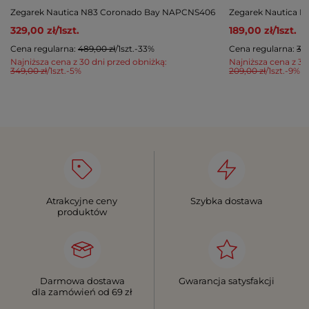
Zegarek Nautica N83 Coronado Bay NAPCNS406
Zegarek Nautica N
329,00 zł
/
1
szt.
189,00 zł
/
1
szt.
Cena regularna:
489,00 zł
/
1
szt.
-33%
Cena regularna:
399
Najniższa cena z 30 dni przed obniżką:
Najniższa cena z 30
349,00 zł
/
1
szt.
-5%
209,00 zł
/
1
szt.
-9%
Atrakcyjne ceny
Szybka dostawa
produktów
Darmowa dostawa
Gwarancja satysfakcji
dla zamówień od 69 zł