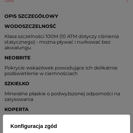
OPIS
OPIS SZCZEGÓŁOWY
WODOSZCZELNOŚĆ
Klasa szczelności 100M (10 ATM dotyczy ciśnienia
statycznego) - można pływać i nurkować bez
akwalungu
NEOBRITE
Pokrycie wskazówek powodujące ich delikatnie
podświetlenie w ciemnościach
SZKIEŁKO
Mineralne płaskie o podwyższonej odporności na
zarysowania
KOPERTA
Wysokiej jakości stal nierdzewna
Konfiguracja zgód
BEZEL / PIERŚCIEŃ