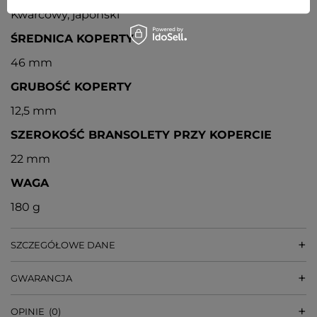
Kwarcowy, japoński
ŚREDNICA KOPERTY
46 mm
GRUBOŚĆ KOPERTY
12,5 mm
SZEROKOŚĆ BRANSOLETY PRZY KOPERCIE
22 mm
WAGA
180 g
SZCZEGÓŁOWE DANE
GWARANCJA
OPINIE
(0)