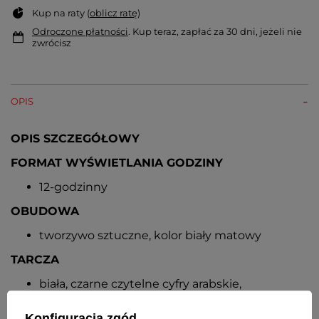
Kup na raty (
oblicz ratę
)
Odroczone płatności
. Kup teraz, zapłać za 30 dni, jeżeli nie
zwrócisz
OPIS
OPIS SZCZEGÓŁOWY
FORMAT WYŚWIETLANIA GODZINY
12-godzinny
OBUDOWA
tworzywo sztuczne, kolor biały matowy
TARCZA
biała, czarne czytelne cyfry arabskie,
kontrastowe smukłe wskazówki
Konfiguracja zgód