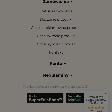
Zamówienia
Status zamówienia
Śledzenie przesyłki
Chcę zareklamować produkt
Chcę zwrócić produkt
Chcę wymienić towar
Kontakt
Konto
Regulaminy
W sklepie prezentujemy ceny brutto (z VAT).
Prawdziwe
opinie klientów
4.9
/ 5.0
761 opinii