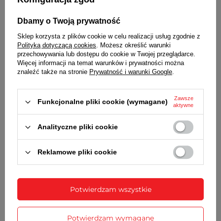
SZYBKA
płaska szklana
Dbamy o Twoją prywatność
MECHANIZM
Sklep korzysta z plików cookie w celu realizacji usług zgodnie z
Polityką dotyczącą cookies
. Możesz określić warunki
kwarcowy tykający
przechowywania lub dostępu do cookie w Twojej przeglądarce.
Więcej informacji na temat warunków i prywatności można
ZASILANIE
znaleźć także na stronie
Prywatność i warunki Google
.
1 bateria typu AA (LR6)
Zawsze
WYMIARY
Funkcjonalne pliki cookie (wymagane)
aktywne
wymiary - 27,5 cm x 27,5 cm [szer x wys]
Analityczne pliki cookie
grubość - 4,5 cm
Reklamowe pliki cookie
SZCZEGÓŁOWE DANE
GWARANCJA
Potwierdzam wszystkie
OPINIE
(0)
Potwierdzam wymagane