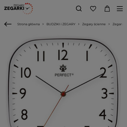
Strona główna
BUDZIKI i ZEGARY
Zegary ścienne
Zegar ści