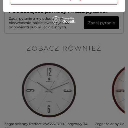
Potrzebujesz pomocy? Masz pytania?
Zadaj pytanie a my odpowiemy
Zadaj pytanie
niezwłocznie, najciekawsze pytania i
odpowiedzi publikując dla innych.
ZOBACZ RÓWNIEŻ
Zegar ścienny Perfect PW355-1700-1 brązowy 34
Zegar ścienny Per