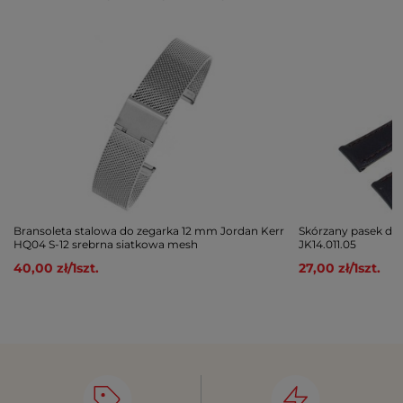
Bransoleta stalowa do zegarka 12 mm Jordan Kerr
Skórzany pasek do
HQ04 S-12 srebrna siatkowa mesh
JK14.011.05
40,00 zł
/
1
szt.
27,00 zł
/
1
szt.