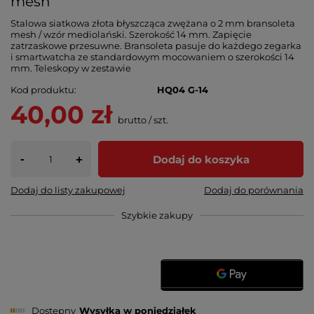
mesh
Stalowa siatkowa złota błyszcząca zwężana o 2 mm bransoleta
mesh / wzór mediolański. Szerokość 14 mm. Zapięcie
zatrzaskowe przesuwne. Bransoleta pasuje do każdego zegarka
i smartwatcha ze standardowym mocowaniem o szerokości 14
mm. Teleskopy w zestawie
Kod produktu
HQ04 G-14
40,00 zł
brutto
/
szt.
-
Dodaj do koszyka
+
Dodaj do listy zakupowej
Dodaj do porównania
Szybkie zakupy
Dostępny
Wysyłka
w poniedziałek