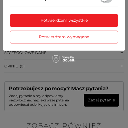
Potwierdzam wszystkie
Wraz z bransoletą otrzymasz:
dowód zakupu - paragon lub fakturę VAT
Potwierdzam wymagane
komplet teleskopów
SZCZEGÓŁOWE DANE
OPINIE
(0)
Potrzebujesz pomocy? Masz pytania?
Zadaj pytanie a my odpowiemy
Zadaj pytanie
niezwłocznie, najciekawsze pytania i
odpowiedzi publikując dla innych.
ZOBACZ RÓWNIEŻ