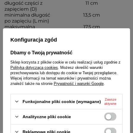
długość części z
11 cm
zapięciem (D)
minimalna długość
13,5 cm
po zapięciu (L min)
maksymalna
17,5 cm
długość po zapięciu
(L max)
Konfiguracja zgód
kolor bransolety
ZŁOTY błyszczący
Dbamy o Twoją prywatność
zapięcie
przesuwne, łatwa samodzielna
regulacja długości bransolety
Sklep korzysta z plików cookie w celu realizacji usług zgodnie z
grubość
1,6 mm
Polityką dotyczącą cookies
. Możesz określić warunki
przechowywania lub dostępu do cookie w Twojej przeglądarce.
Więcej informacji na temat warunków i prywatności można
znaleźć także na stronie
Prywatność i warunki Google
.
Zawsze
Funkcjonalne pliki cookie (wymagane)
aktywne
Analityczne pliki cookie
Reklamowe pliki cookie