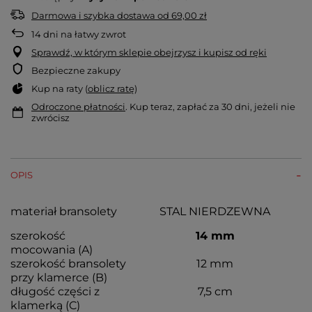
Darmowa i szybka dostawa
od
69,00 zł
14
dni na łatwy zwrot
Sprawdź, w którym sklepie obejrzysz i kupisz od ręki
Bezpieczne zakupy
Kup na raty (
oblicz ratę
)
Odroczone płatności
. Kup teraz, zapłać za 30 dni, jeżeli nie
zwrócisz
OPIS
materiał bransolety
STAL NIERDZEWNA
szerokość
14 mm
mocowania (A)
szerokość bransolety
12 mm
przy klamerce (B)
długość części z
7,5 cm
klamerką (C)