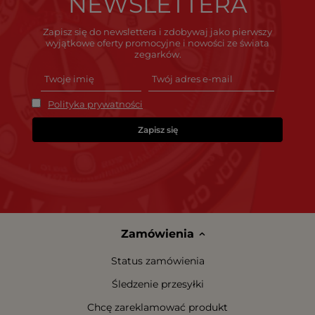
NEWSLETTERA
Zapisz się do newslettera i zdobywaj jako pierwszy
wyjątkowe oferty promocyjne i nowości ze świata
zegarków.
Polityka prywatności
Zapisz się
Zamówienia
Status zamówienia
Śledzenie przesyłki
Chcę zareklamować produkt