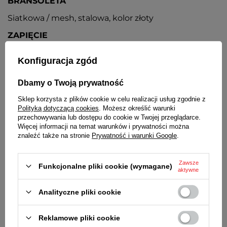
BRANSOLETA
Siatkowa / mesh, stalowa, kolor złoty
ZAPIĘCIE
Z możliwością regulacji
Konfiguracja zgód
BATERIA
Dbamy o Twoją prywatność
Orientacyjny czas działania zegarka bez
konieczności wymiany baterii - 3 lata
Sklep korzysta z plików cookie w celu realizacji usług zgodnie z
Polityką dotyczącą cookies
. Możesz określić warunki
MECHANIZM
przechowywania lub dostępu do cookie w Twojej przeglądarce.
Więcej informacji na temat warunków i prywatności można
Kwarcowy, japoński
znaleźć także na stronie
Prywatność i warunki Google
.
ŚREDNICA KOPERTY
Zawsze
36 mm
Funkcjonalne pliki cookie (wymagane)
aktywne
GRUBOŚĆ KOPERTY
Analityczne pliki cookie
8 mm
SZEROKOŚĆ BRANSOLETY PRZY KOPERCIE
Reklamowe pliki cookie