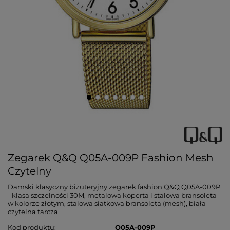
Zegarek Q&Q Q05A-009P Fashion Mesh
Czytelny
Damski klasyczny biżuteryjny zegarek fashion Q&Q Q05A-009P
- klasa szczelności 30M, metalowa koperta i stalowa bransoleta
w kolorze złotym, stalowa siatkowa bransoleta (mesh), biała
czytelna tarcza
Kod produktu
Q05A-009P