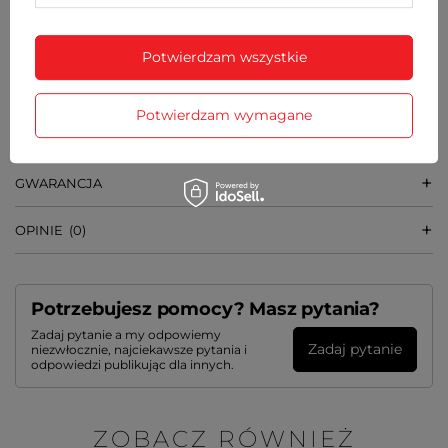
18 mm
WAGA
Potwierdzam wszystkie
57 g
Potwierdzam wymagane
SZCZEGÓŁOWE DANE
GWARANCJA
OPINIE
(0)
Potrzebujesz pomocy? Masz pytania?
Zadaj pytanie a my odpowiemy
Zadaj pytanie
niezwłocznie, najciekawsze pytania i
odpowiedzi publikując dla innych.
ZOBACZ RÓWNIEŻ