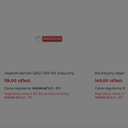
PROMOCJA
Zegarek damski Q&Q C169-104 Klasyczny
Biżuteryjny zegar
119,00 zł
/
1
szt.
149,00 zł
/
1
szt.
Cena regularna:
129,00 zł
/
1
szt.
-8%
Cena regularna:
159
Najniższa cena z 30 dni przed obniżką:
Najniższa cena z 30
129,00 zł
/
1
szt.
-7%
159,00 zł
/
1
szt.
-6%