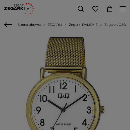
Strona główna
ZEGARKI
Zegarki DAMSKIE
Zegarek Q&Q Q0