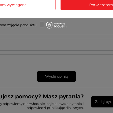
zam wymagane
Potwierdzam
sne zdjęcie produktu:
Wyślij opinię
ujesz pomocy? Masz pytania?
Zadaj pyt
my odpowiemy niezwłocznie, najciekawsze pytania i
odpowiedzi publikując dla innych.