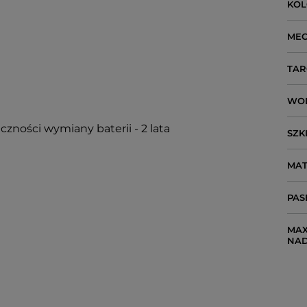
KO
ME
TAR
WO
czności wymiany baterii - 2 lata
SZK
MAT
PAS
MAX
NA