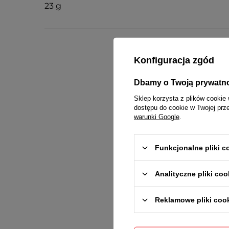
23 g
Konfiguracja zgód
Dbamy o Twoją prywatn
Sklep korzysta z plików cookie 
dostępu do cookie w Twojej prz
Gwarancja r
warunki Google
.
Funkcjonalne pliki 
Analityczne pliki coo
Reklamowe pliki coo
Treść twojej