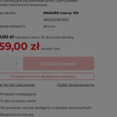
z nierysujące się szafirowe szkło, czarny pasek.
oński mechanizm kwarcowy
 produktu
RNAD89 czarny 159
N
5905220803651
MIAR KOPERTY
29 mm
,00 zł
Najniższa cena z 30 dni przed obniżką
59,00 zł
brutto
/
szt.
Dodaj do koszyka
+
Powiadom mnie o dostępności produktu
j do listy zakupowej
Dodaj do porównania
Produkt niedostępny
14
dni na łatwy zwrot
Ten produkt nie jest dostępny w sklepie stacjonarnym
Bezpieczne zakupy