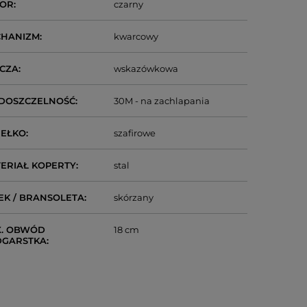
LOR
czarny
CHANIZM
kwarcowy
CZA
wskazówkowa
DOSZCZELNOŚĆ
30M - na zachlapania
IEŁKO
szafirowe
ERIAŁ KOPERTY
stal
EK / BRANSOLETA
skórzany
. OBWÓD
18 cm
DGARSTKA