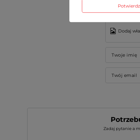
Potwierd
Dodaj wła
Twoje imię
Twój email
Potrzeb
Zadaj pytanie a 