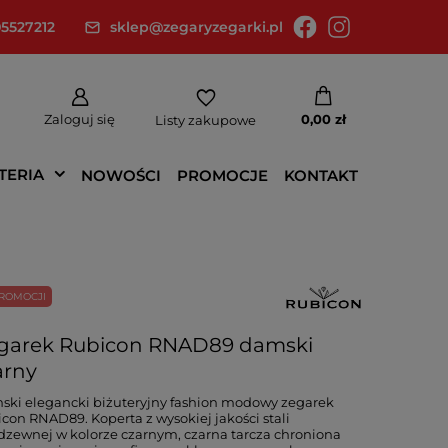
5527212
sklep@zegaryzegarki.pl
Zaloguj się
0,00 zł
Listy zakupowe
TERIA
NOWOŚCI
PROMOCJE
KONTAKT
ROMOCJI
garek Rubicon RNAD89 damski
arny
ki elegancki biżuteryjny fashion modowy zegarek
con RNAD89. Koperta z wysokiej jakości stali
dzewnej w kolorze czarnym, czarna tarcza chroniona