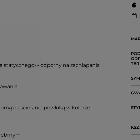
MA
POD
ODP
TER
ia statycznego) - odporny na zachlapania
SY
sowania
GW
porną na ścieranie powłoką w kolorze
STY
KSZ
 srebrnym