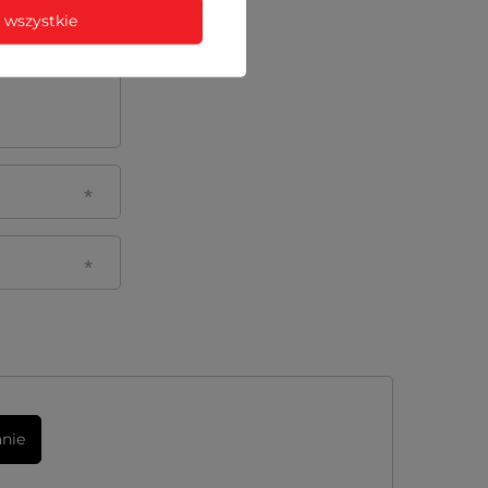
 wszystkie
anie