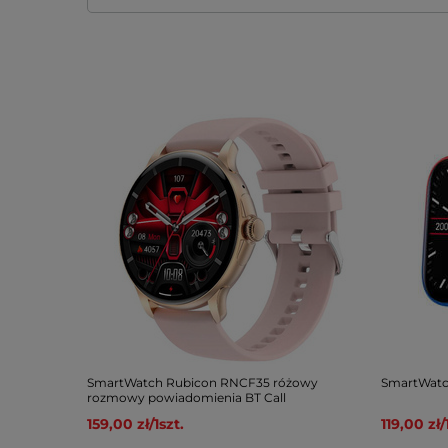
SmartWatch Rubicon RNCF35 różowy
SmartWatc
rozmowy powiadomienia BT Call
159,00 zł
/
1
szt.
119,00 zł
/