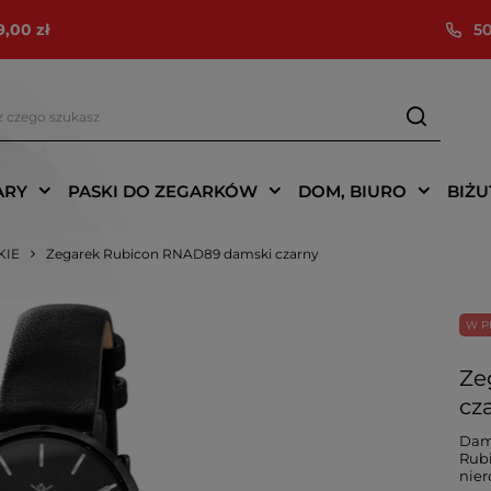
9,00 zł
50
ARY
PASKI DO ZEGARKÓW
DOM, BIURO
BIŻU
KIE
Zegarek Rubicon RNAD89 damski czarny
W P
Ze
cz
Dams
Rubi
nier