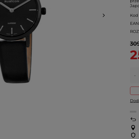
prze
Jap
Kod
EA
ROZ
309
2
-
Doda