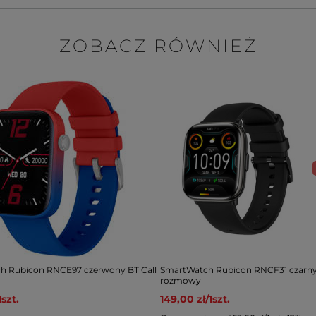
ZOBACZ RÓWNIEŻ
h Rubicon RNCE97 czerwony BT Call
SmartWatch Rubicon RNCF31 czarny 
rozmowy
1
szt.
149,00 zł
/
1
szt.