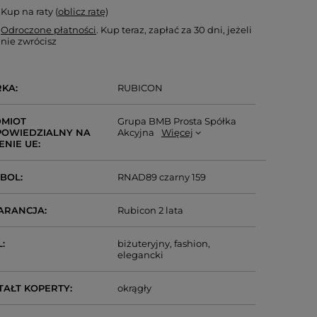
Kup na raty (
oblicz ratę
)
Odroczone płatności
. Kup teraz, zapłać za 30 dni, jeżeli
nie zwrócisz
RKA
RUBICON
MIOT
Grupa BMB Prosta Spółka
OWIEDZIALNY NA
Akcyjna
Więcej
ENIE UE
MBOL
RNAD89 czarny 159
ARANCJA
Rubicon 2 lata
L
biżuteryjny
fashion
elegancki
TAŁT KOPERTY
okrągły