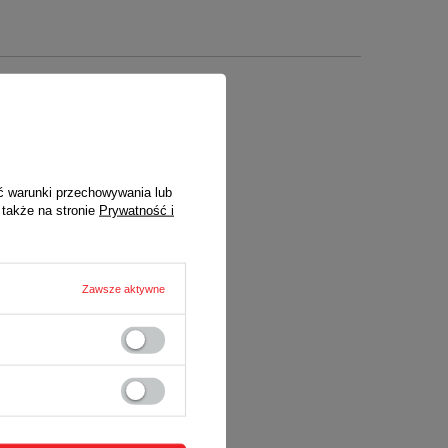
n
ć warunki przechowywania lub
 także na stronie
Prywatność i
ctwem sklepu
Zawsze aktywne