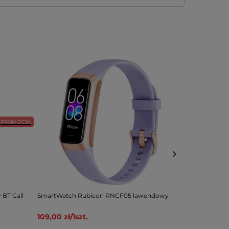
PROMOCJA
BT Call
SmartWatch Rubicon RNCF05 lawendowy
SmartWatch 
169,00 zł
/
1
s
109,00 zł
/
1
szt.
Cena regular