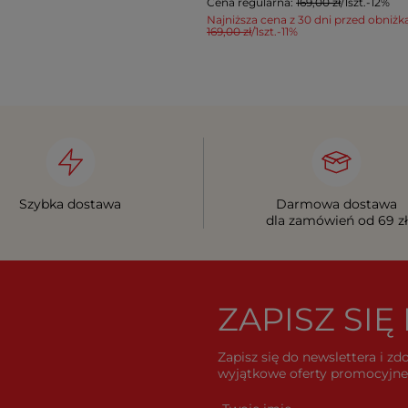
Cena regularna:
169,00 zł
/
1
szt.
-12%
Najniższa cena z 30 dni przed obniżk
169,00 zł
/
1
szt.
-11%
Szybka dostawa
Darmowa dostawa
dla zamówień od 69 zł
ZAPISZ SI
Zapisz się do newslettera i z
wyjątkowe oferty promocyjne 