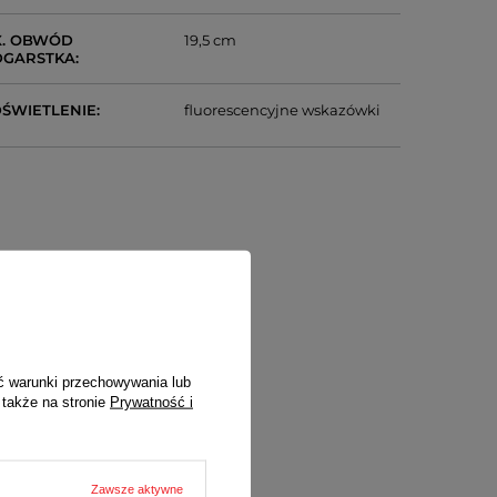
. OBWÓD
19,5 cm
DGARSTKA
ŚWIETLENIE
fluorescencyjne wskazówki
S
ez sieć
ć warunki przechowywania lub
portera
ZIBI
 także na stronie
Prywatność i
Zawsze aktywne