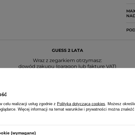
MAX
NA
POD
GUESS 2 LATA
Wraz z zegarkiem otrzymasz:
dowód zakupu (paragon lub fakturę VAT)
2-letnią kartę gwarancyjną
opakowanie - pudełko i papierową torebkę z logo GUES
instrukcję obsługi w języku polskim
cja realizowana jest przez serwis centralny ZIBI oraz prz
ość
autoryzowanych serwisów w całym kraju.
w celu realizacji usług zgodnie z
Polityką dotyczącą cookies
. Możesz określi
ktowe punktów serwisowych znajdują się na stronie im
eglądarce. Więcej informacji na temat warunków i prywatności można znaleźć
Sp. z o.o.
cookie (wymagane)