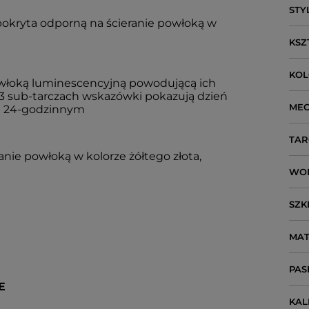
STY
 pokryta odporną na ścieranie powłoką w
KSZ
KO
owłoką luminescencyjną powodującą ich
 3 sub-tarczach wskazówki pokazują dzień
ME
ie 24-godzinnym
TAR
anie powłoką w kolorze żółtego złota,
WO
SZK
MAT
PAS
E
KA