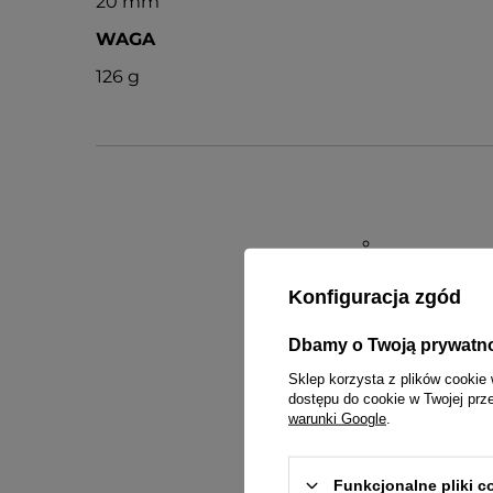
20 mm
WAGA
126 g
Konfiguracja zgód
Gwaran
Dbamy o Twoją prywatn
Sklep korzysta z plików cookie 
Dane konta
dostępu do cookie w Twojej prz
warunki Google
.
Funkcjonalne pliki 