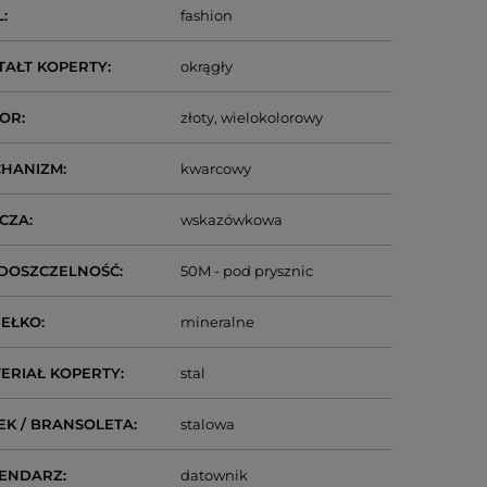
L
fashion
TAŁT KOPERTY
okrągły
LOR
złoty
wielokolorowy
CHANIZM
kwarcowy
CZA
wskazówkowa
DOSZCZELNOŚĆ
50M - pod prysznic
IEŁKO
mineralne
ERIAŁ KOPERTY
stal
EK / BRANSOLETA
stalowa
LENDARZ
datownik