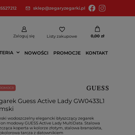
5527212
sklep@zegaryzegarki.pl
Zaloguj się
0,00 zł
Listy zakupowe
TERIA
NOWOŚCI
PROMOCJE
KONTAKT
ROMOCJI
garek Guess Active Lady GW0433L1
mski
ki wodoszczelny elegancki błyszczący zegarek
ion modowy GUESS Active Lady MultiData. Stalowa
zcząca koperta w kolorze złotym, stalowa bransoleta,
okolorowa tarcza z datownikiem