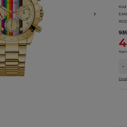
Kod
EA
ROZ
939
4
Najni
-
Doda