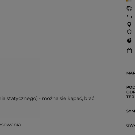
MA
POD
ODP
TER
nia statycznego) - można się kąpać, brać
SY
rysowania
GW