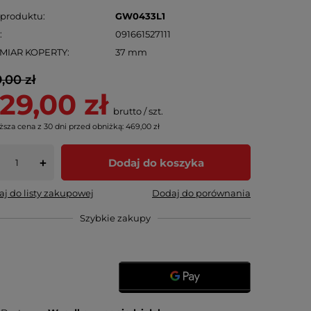
 produktu
GW0433L1
N
091661527111
MIAR KOPERTY
37 mm
,00 zł
29,00 zł
brutto
/
szt.
ższa cena z 30 dni przed obniżką:
469,00 zł
Dodaj do koszyka
+
j do listy zakupowej
Dodaj do porównania
Szybkie zakupy