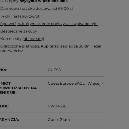
Dostępny
Wysyłka
w poniedziałek
Darmowa i szybka dostawa
od
69,00 zł
14
dni na łatwy zwrot
Sprawdź, w którym sklepie obejrzysz i kupisz od ręki
Bezpieczne zakupy
Kup na raty (
oblicz ratę
)
Odroczone płatności
. Kup teraz, zapłać za 30 dni, jeżeli
nie zwrócisz
RKA
GUESS
MIOT
Guess Europe SAGL
Więcej
OWIEDZIALNY NA
ENIE UE
MBOL
GW0433L1
ARANCJA
Guess 2 lata