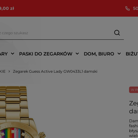
9,00 zł
50
ARY
PASKI DO ZEGARKÓW
DOM, BIURO
BIŻU
KIE
Zegarek Guess Active Lady GW0433L1 damski
W P
Ze
da
Dams
fash
błys
wiel