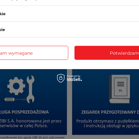
kie
kie
zam wymagane
Potwierdzam