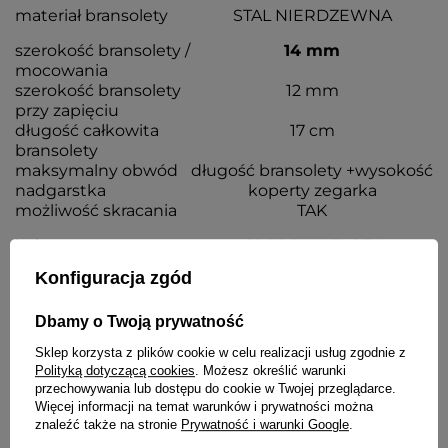
materiał bransolety
STAL NIERDZEWNA
szerokość bransolety /
14 mm
mocowania
szerokość bransolety
12 mm
przy zapięciu
długość całkowita
17 cm
bransolety
maksymalny obwód
długość bransolety +wysokość
nadgarstka
koperty zegarka
możliwość skracania
TAK
kolor
SREBRNY, ZŁOTY
Konfiguracja zgód
grubość bransolety
3,2 mm
Dbamy o Twoją prywatność
Sklep korzysta z plików cookie w celu realizacji usług zgodnie z
Wraz z bransoletą otrzymasz:
Polityką dotyczącą cookies
. Możesz określić warunki
przechowywania lub dostępu do cookie w Twojej przeglądarce.
dowód zakupu - paragon lub fakturę VAT
Więcej informacji na temat warunków i prywatności można
komplet teleskopów
znaleźć także na stronie
Prywatność i warunki Google
.