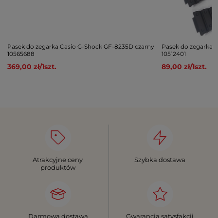
Pasek do zegarka Casio G-Shock GF-8235D czarny
Pasek do zegarka 
10565688
10512401
369,00 zł
/
1
szt.
89,00 zł
/
1
szt.
Atrakcyjne ceny
Szybka dostawa
produktów
Darmowa dostawa
Gwarancja satysfakcji