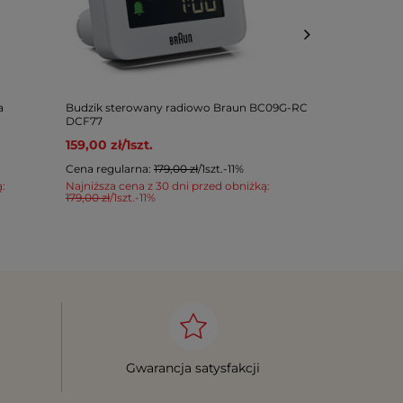
a
Budzik sterowany radiowo Braun BC09G-RC
Budzik Braun
DCF77
119,00 zł
/
1
s
159,00 zł
/
1
szt.
Cena regular
Cena regularna:
179,00 zł
/
1
szt.
-11%
Najniższa cen
129,00 zł
/
1
szt.
ą:
Najniższa cena z 30 dni przed obniżką:
179,00 zł
/
1
szt.
-11%
Gwarancja satysfakcji