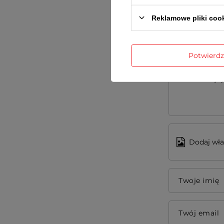
Reklamowe pliki coo
Potwierd
Treść twojej
Dodaj wła
Twoje imię
Twój email