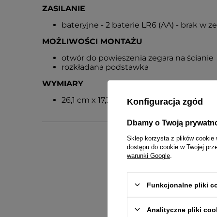
ZASILANIE
bateryjne - 2 baterie LR6 (AA) - brak w z
MOŻLIWOŚCI MONTAŻU
otwór do powieszenia zegara na ścianie
rozkładana podstawka
WYMIARY
26,1 cm x 17,3 cm [szer x wys]
Konfiguracja zgód
Dbamy o Twoją prywatn
Sklep korzysta z plików cookie 
dostępu do cookie w Twojej prz
warunki Google
.
Funkcjonalne pliki 
Analityczne pliki coo