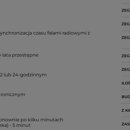
ZEG
ZEG
synchronizacja czasu falami radiowymi z
ZEG
 lata przestępne
ZEG
ZEG
12 lub 24-godzinnym
ILO
tronicznym
BUD
Z K
ponownie po kilku minutach
ZAS
ka) - 5 minut