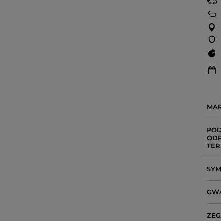
MA
POD
ODP
TER
SY
GW
ZEG