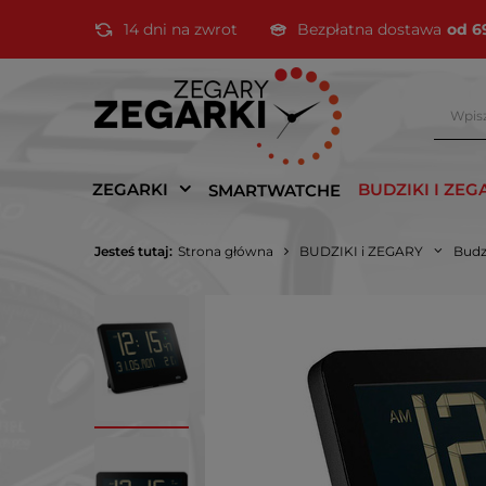
14 dni na zwrot
Bezpłatna dostawa
od 6
ZEGARKI
BUDZIKI I ZEG
SMARTWATCHE
Jesteś tutaj:
Strona główna
BUDZIKI i ZEGARY
Budz