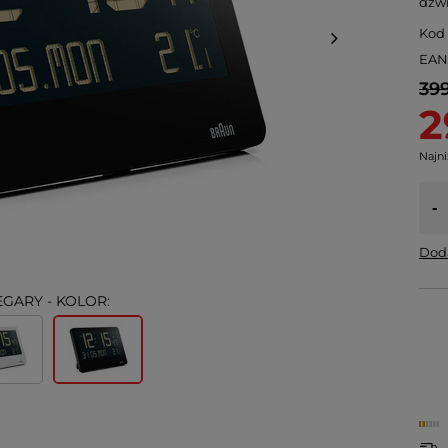
dźw
Kod
EA
399
2
Najni
-
Doda
EGARY - KOLOR: