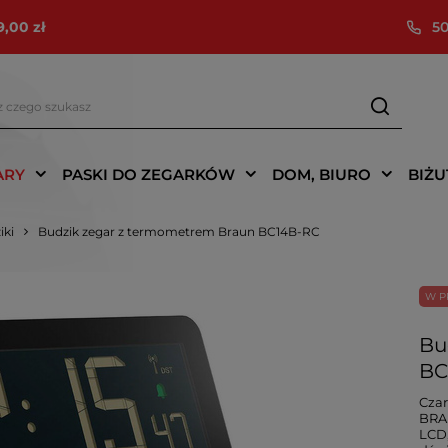
9,00 zł
50
ARY
PASKI DO ZEGARKÓW
DOM, BIURO
BIŻU
iki
Budzik zegar z termometrem Braun BC14B-RC
W P
Bu
BC
Czar
BRA
LCD,