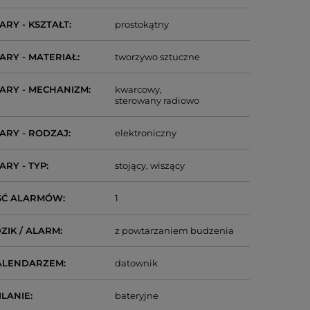
ARY - KSZTAŁT
prostokątny
ARY - MATERIAŁ
tworzywo sztuczne
ARY - MECHANIZM
kwarcowy
sterowany radiowo
ARY - RODZAJ
elektroniczny
ARY - TYP
stojący
wiszący
ŚĆ ALARMÓW
1
ZIK / ALARM
z powtarzaniem budzenia
ALENDARZEM
datownik
ILANIE
bateryjne