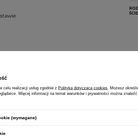
ROZ
ŚCI
estawie
ość
BRAUN 2 LATA
w celu realizacji usług zgodnie z
Polityką dotyczącą cookies
. Możesz określi
eglądarce. Więcej informacji na temat warunków i prywatności można znaleźć
Wraz z produktem otrzymasz:
fabryczne opakowanie producenta
dowód zakupu (paragon lub fakturę VAT)
2-letnią kartę gwarancyjną
cookie (wymagane)
Gwarancja realizowana jest za pośrednictwem sklepu
kie