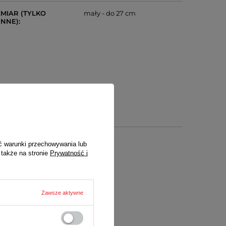
MIAR (TYLKO
mały - do 27 cm
ENNE)
ć warunki przechowywania lub
 także na stronie
Prywatność i
Zawsze aktywne