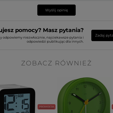
Wyślij opinię
ujesz pomocy? Masz pytania?
Zadaj pyt
my odpowiemy niezwłocznie, najciekawsze pytania i
odpowiedzi publikując dla innych.
ZOBACZ RÓWNIEŻ
PROMOCJA