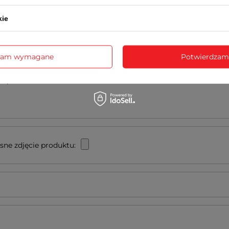
NAPISZ SWOJĄ OPINIĘ
kie
Twoja ocena:
5/5
zam wymagane
Potwierdzam
 opinii
sne zdjęcie produktu: