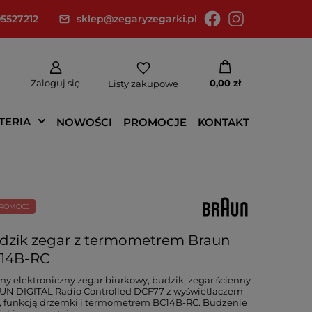
5527212
sklep@zegaryzegarki.pl
Zaloguj się
0,00 zł
Listy zakupowe
TERIA
NOWOŚCI
PROMOCJE
KONTAKT
ROMOCJI
dzik zegar z termometrem Braun
14B-RC
ny elektroniczny zegar biurkowy, budzik, zegar ścienny
UN DIGITAL Radio Controlled DCF77 z wyświetlaczem
 funkcją drzemki i termometrem BC14B-RC. Budzenie