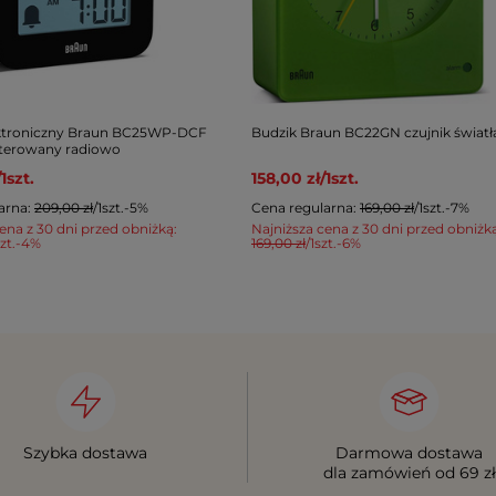
ektroniczny Braun BC25WP-DCF
Budzik Braun BC22GN czujnik światł
terowany radiowo
/
1
szt.
158,00 zł
/
1
szt.
arna:
209,00 zł
/
1
szt.
-5%
Cena regularna:
169,00 zł
/
1
szt.
-7%
ena z 30 dni przed obniżką:
Najniższa cena z 30 dni przed obniżk
zt.
-4%
169,00 zł
/
1
szt.
-6%
Szybka dostawa
Darmowa dostawa
dla zamówień od 69 zł