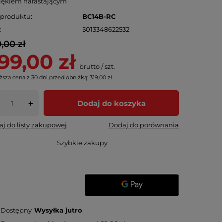
iękiem narastającym
 produktu
BC14B-RC
N
5013348622532
,00 zł
99,00 zł
brutto
/
szt.
ższa cena z 30 dni przed obniżką:
319,00 zł
Dodaj do koszyka
+
j do listy zakupowej
Dodaj do porównania
Szybkie zakupy
Dostępny
Wysyłka
jutro